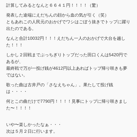
計算してみるとなんと６６４１円！！！！（驚）
発表した途端にえだちんの顔から血の気が引く（笑）
ともあれこの人民元のおかげでワシはごぼう抜きでトップに躍り
出たのである。
なんと合計10032円！！！えだちん一人のおかげで大台を越し
た！！！
しかし２回戦までぶっちぎりトップだった田口くんは5420円で
あるが、
最終戦で万が一投げ銭が4612円以上あればトップ帰り咲きも夢
ではない。
歌った曲は古井戸の「さなえちゃん」。果たして投げ銭
は・・・・
何とこの曲だけで7790円！！！！見事にトップに帰り咲きまし
た〜！！！！
いや〜楽しかったなぁ・・・
次は５月２日に行います。