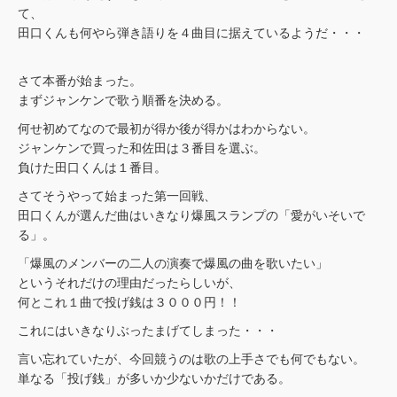
て、
田口くんも何やら弾き語りを４曲目に据えているようだ・・・
さて本番が始まった。
まずジャンケンで歌う順番を決める。
何せ初めてなので最初が得か後が得かはわからない。
ジャンケンで買った和佐田は３番目を選ぶ。
負けた田口くんは１番目。
さてそうやって始まった第一回戦、
田口くんが選んだ曲はいきなり爆風スランプの「愛がいそいで
る」。
「爆風のメンバーの二人の演奏で爆風の曲を歌いたい」
というそれだけの理由だったらしいが、
何とこれ１曲で投げ銭は３０００円！！
これにはいきなりぶったまげてしまった・・・
言い忘れていたが、今回競うのは歌の上手さでも何でもない。
単なる「投げ銭」が多いか少ないかだけである。