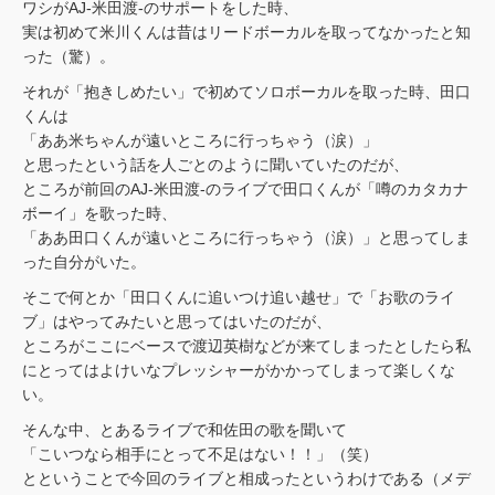
ワシがAJ-米田渡-のサポートをした時、
実は初めて米川くんは昔はリードボーカルを取ってなかったと知
った（驚）。
それが「抱きしめたい」で初めてソロボーカルを取った時、田口
くんは
「ああ米ちゃんが遠いところに行っちゃう（涙）」
と思ったという話を人ごとのように聞いていたのだが、
ところが前回のAJ-米田渡-のライブで田口くんが「噂のカタカナ
ボーイ」を歌った時、
「ああ田口くんが遠いところに行っちゃう（涙）」と思ってしま
った自分がいた。
そこで何とか「田口くんに追いつけ追い越せ」で「お歌のライ
ブ」はやってみたいと思ってはいたのだが、
ところがここにベースで渡辺英樹などが来てしまったとしたら私
にとってはよけいなプレッシャーがかかってしまって楽しくな
い。
そんな中、とあるライブで和佐田の歌を聞いて
「こいつなら相手にとって不足はない！！」（笑）
とということで今回のライブと相成ったというわけである（メデ