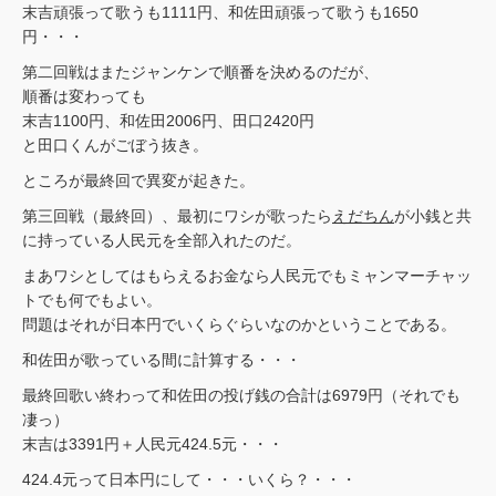
末吉頑張って歌うも1111円、和佐田頑張って歌うも1650
円・・・
第二回戦はまたジャンケンで順番を決めるのだが、
順番は変わっても
末吉1100円、和佐田2006円、田口2420円
と田口くんがごぼう抜き。
ところが最終回で異変が起きた。
第三回戦（最終回）、最初にワシが歌ったら
えだちん
が小銭と共
に持っている人民元を全部入れたのだ。
まあワシとしてはもらえるお金なら人民元でもミャンマーチャッ
トでも何でもよい。
問題はそれが日本円でいくらぐらいなのかということである。
和佐田が歌っている間に計算する・・・
最終回歌い終わって和佐田の投げ銭の合計は6979円（それでも
凄っ）
末吉は3391円＋人民元424.5元・・・
424.4元って日本円にして・・・いくら？・・・