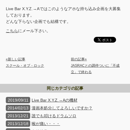
Live Bar X.Y.Z.→Aではこのようなアホな持ち込み企画を大募集
しております。
どんな下らない企画でも結構です。
こちら
にメール下さい。
«新しい記事
前の記事»
スクール・オブ・ロック
JASRACとの調停ついに「不成
立」で終わる
同じカテゴリの記事
2019/09/11
Live Bar X.Y.Z.→Aの機材
2014/02/13
漫画本処分してよろしいですか？
2013/12/21
誰でも叩けるドラムソロ
2013/12/18
喉が痛い・・・