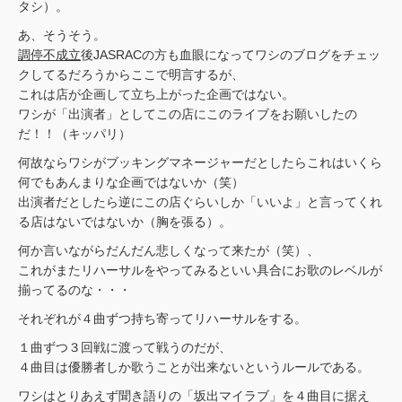
タシ）。
あ、そうそう。
調停不成立
後JASRACの方も血眼になってワシのブログをチェッ
クしてるだろうからここで明言するが、
これは店が企画して立ち上がった企画ではない。
ワシが「出演者」としてこの店にこのライブをお願いしたの
だ！！（キッパリ）
何故ならワシがブッキングマネージャーだとしたらこれはいくら
何でもあんまりな企画ではないか（笑）
出演者だとしたら逆にこの店ぐらいしか「いいよ」と言ってくれ
る店はないではないか（胸を張る）。
何か言いながらだんだん悲しくなって来たが（笑）、
これがまたリハーサルをやってみるといい具合にお歌のレベルが
揃ってるのな・・・
それぞれが４曲ずつ持ち寄ってリハーサルをする。
１曲ずつ３回戦に渡って戦うのだが、
４曲目は優勝者しか歌うことが出来ないというルールである。
ワシはとりあえず聞き語りの「坂出マイラブ」を４曲目に据え