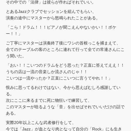
その中での「法律」は彼らが作ればそれでいい。
とあるJazzクラブでセッションを組んでもらい、
演奏の途中にマスターから怒鳴られたことがある。
「こら！ドラム！！！ピアノが聞こえんやないかい！！ボケ
ー！！」
ご丁寧にマスターは演奏終了後にワシの首根っこを捕まえて、
全てのテーブルの客のところに連れて行って全ての常連さんにこ
う聞いた。
「おい！！こいつのドラムをどう思った？正直に答えてええ！！
うちの店は一流の音楽しか流さんのじゃ！！
こいつは一流やったか？正直にこいつに言うてやれ！！」
恨みに思ってるわけではない、今から思えばむしろ感謝してい
る。
次にここに来るまでに死に物狂いで練習して、
このマスターが唸るような「音」を出せばそれでいいだけの話で
ある。
実際20年以上こんな武者修行をして、
今では「Jazz」が血となり肉となって自分の「Rock」にも生き