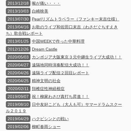
2013/12/18
喉が痛い・・・
2013/10/03
白崎映美
2013/07/30
Pearlリズムトラベラー（ファンキー末吉仕様）
2013/04/16
お歌のライブ和佐田口末吉（わさだぐちすえき
ち）歌合戦レポート
2013/01/25
中国WEEKで作った中華料理
2012/12/26
Dream Castle
2020/05/03
カンボジア大阪東京３元中継生ライブ大成功！！
2020/04/27
遠隔地同時演奏配信大成功！！
2020/04/26
遠隔ライブ配信２回目レポート
2020/04/25
精神文明の社会
2020/02/11
頚椎症性神経根症
2019/09/07
祝！柳家わさび真打ち昇進！！
2019/08/10
日中友好こども（大人も可）サマードラムスクー
ル２０１９
2019/04/29
ハクビシンとの戦い
2019/02/06
柳町春雨ショー