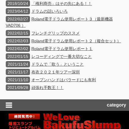
2018/10/24
「権利商売」はその先にある！！
2023/04/12
ドラムの話いろいろ
2022/02/27
Roland電子ドラム使用レポート３（最新機器
VAD706 ）
2022/02/15
フレンチグリップのススメ
2022/02/03
Roland電子ドラム使用レポート２（複合セット）
2022/02/02
Roland電子ドラム使用レポート１
2022/01/15
レコーディングで一番大切なこと
2021/11/24
ドラムで「歌う」ということ
2021/11/17
布衣２０２１年ツアー深圳
2021/11/10
オープンハンドはバラードにも有利
2021/09/28
頑張れ手数王！！
category