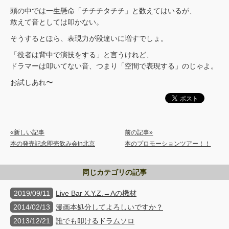
頭の中では一生懸命「チチチタチチ」と数えてはいるが、
敢えて音としては叩かない。
そうするとほら、表現力が段違いに増すでしょ。
「役者は背中で演技をする」と言うけれど、
ドラマーは叩いてない音、つまり「空間で表現する」のじゃよ。
お試しあれ〜
«新しい記事
前の記事»
本の発売記念即売飲み会in北京
本のプロモーションツアー！！
同じカテゴリの記事
2019/09/11
Live Bar X.Y.Z.→Aの機材
2014/02/13
漫画本処分してよろしいですか？
2013/12/21
誰でも叩けるドラムソロ