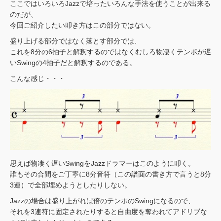
ここではいろいろJazzで培ったいろんな手法を使うことが出来る
のだが、
今回ご紹介したい叩き方はこの部分ではない。
盛り上げる部分ではなく落とす部分では、
これを8分の6拍子と解釈するのではなくむしろ物凄くテンポが遅
いSwingの4拍子だと解釈するのである。
こんな感じ・・・
思えば物凄く遅いSwingをJazzドラマーはこのように叩く。
誰もその合間をご丁寧に8分音符（この譜面の書き方で言うと8分
3連）で全部埋めようとしたりしない。
Jazzの場合は盛り上がれば倍のテンポのSwingになるので、
それを3連符に固定されたりすると自由度を奪われてアドリブな