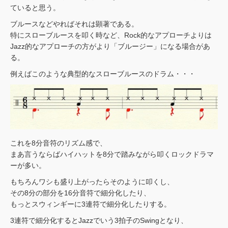
ていると思う。
ブルースなどやればそれは顕著である。
特にスローブルースを叩く時など、Rock的なアプローチよりは
Jazz的なアプローチの方がより「ブルージー」になる場合があ
る。
例えばこのような典型的なスローブルースのドラム・・・
これを8分音符のリズム感で、
まあ言うならばハイハットを8分で踏みながら叩くロックドラマ
ーが多い。
もちろんワシも盛り上がったらそのように叩くし、
その8分の部分を16分音符で細分化したり、
もっとスウィンギーに3連符で細分化したりする。
3連符で細分化するとJazzでいう3拍子のSwingとなり、