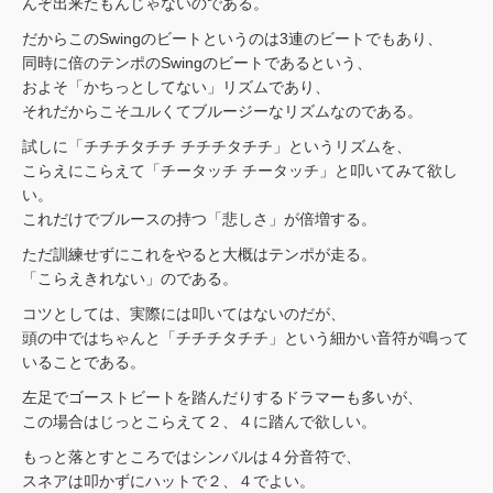
んぞ出来たもんじゃないのである。
だからこのSwingのビートというのは3連のビートでもあり、
同時に倍のテンポのSwingのビートであるという、
およそ「かちっとしてない」リズムであり、
それだからこそユルくてブルージーなリズムなのである。
試しに「チチチタチチ チチチタチチ」というリズムを、
こらえにこらえて「チータッチ チータッチ」と叩いてみて欲し
い。
これだけでブルースの持つ「悲しさ」が倍増する。
ただ訓練せずにこれをやると大概はテンポが走る。
「こらえきれない」のである。
コツとしては、実際には叩いてはないのだが、
頭の中ではちゃんと「チチチタチチ」という細かい音符が鳴って
いることである。
左足でゴーストビートを踏んだりするドラマーも多いが、
この場合はじっとこらえて２、４に踏んで欲しい。
もっと落とすところではシンバルは４分音符で、
スネアは叩かずにハットで２、４でよい。