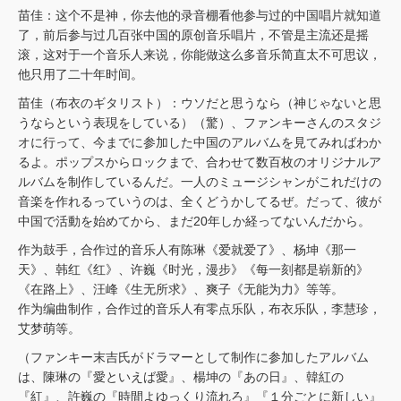
苗佳：这个不是神，你去他的录音棚看他参与过的中国唱片就知道
了，前后参与过几百张中国的原创音乐唱片，不管是主流还是摇
滚，这对于一个音乐人来说，你能做这么多音乐简直太不可思议，
他只用了二十年时间。
苗佳（布衣のギタリスト）：ウソだと思うなら（神じゃないと思
うならという表現をしている）（驚）、ファンキーさんのスタジ
オに行って、今までに参加した中国のアルバムを見てみればわか
るよ。ポップスからロックまで、合わせて数百枚のオリジナルア
ルバムを制作しているんだ。一人のミュージシャンがこれだけの
音楽を作れるっていうのは、全くどうかしてるぜ。だって、彼が
中国で活動を始めてから、まだ20年しか経ってないんだから。
作为鼓手，合作过的音乐人有陈琳《爱就爱了》、杨坤《那一
天》、韩红《红》、许巍《时光，漫步》《每一刻都是崭新的》
《在路上》、汪峰《生无所求》、爽子《无能为力》等等。
作为编曲制作，合作过的音乐人有零点乐队，布衣乐队，李慧珍，
艾梦萌等。
（ファンキー末吉氏がドラマーとして制作に参加したアルバム
は、陳琳の『愛といえば愛』、楊坤の『あの日』、韓紅の
『紅』、許巍の『時間よゆっくり流れろ』『１分ごとに新しい』