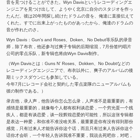
音を見つけることができた。Wyn Davisというレコーディングエ
ンジニアを見つけ出して、ようやく北京に自分のスタジオを作っ
たんだ。彼は20年間探し続けたドラムの音を、俺達に直接伝えて
くれた。すでに出来上がったものがあったから、俺達のドラムの
音が作れたのさ。
Wyn Davis：Gun's and Roses、Doken、No Debut等乐队的录音
师，除了布衣，他还参与过爽子专辑的后期缩混，7月份签约唱片
公司的零点乐队，新专辑也将由Wyn Davis制作。
（Wyn Davisとは：Guns N' Roses、Dokken、No Doubtなどの
レコーディングエンジニアで、布衣以外に、爽子のアルバムの後
期ミックスダウンにも参加している。
今年7月にレコード会社と契約した零点楽隊のニューアルバムも
彼の制作である。）
录吉他，录人声，他告诉你怎么怎么录，人声准不是最重要的，有
感情是最重要的，就像每个人都有权利谈恋爱，一个穷光蛋一个残
疾人，都是有谈恋爱，谈一段辉煌恋爱的可能性，所以这张专辑都
是表达一种爱，和你准不准没啥关系，最重要是你有没有得到那份
感觉，只有过来人才能告诉你这个话，而且只有过来人告诉你这个
话你才会听，一个年轻人告诉我准不重要，我说去死吧你，对吧，