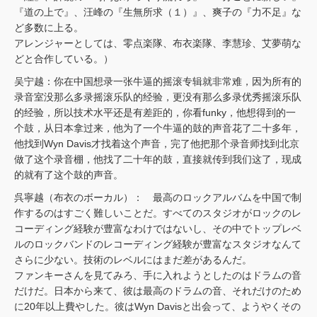
『道の上で』、汪峰の『生無所求（１）』、爽子の『力不足』な
ど多数に上る。
アレンジャーとしては、零点楽隊、布衣楽隊、李慧珍、艾夢萌な
どと合作している。）
吴宁越：你在中国想录一张牛逼的摇滚专辑就非常难，因为所有的
录音室没那么多录摇滚乐队的经验，更没有那么多录优秀摇滚乐队
的经验，所以技术水平还是有差距的，你看funky，他想得到的一
个鼓，从日本拿过来，他为了一个牛逼的鼓的声音花了二十多年，
他找到Wyn Davis才找着这个声音，完了他把那个录音师找到北京
做了这个录音棚，他找了二十年的鼓，直接就传到我们这了，现成
的就有了这个鼓的声音。
呉寧越（布衣のボーカル）： 最高のロックアルバムを中国で制
作するのはすごく難しいことだ。すべてのスタジオがロックのレ
コーディング経験が豊富なわけではないし、その中でトップレベ
ルのロックバンドのレコーディング経験が豊富なスタジオなんて
さらに少ない。技術のレベルにはまだ差があるんだ。
ファンキーさんを見てみろ、手に入れようとしたのはドラムの音
だけだ。日本から来て、彼は最高のドラムの音、それだけのため
に20年以上費やした。彼はWyn Davisと出会って、ようやくその