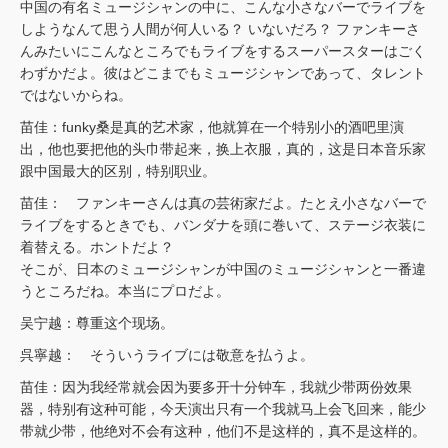
中国の有名ミュージシャンの中に、こんな小さなバーでライブを
しようなんて思う人間が何人いる？ いないだろ？ ファンキーさ
んみたいにこんなところでもライブをするスーパースターはごく
わずかだよ。彼はどこまでもミュージシャンであって、タレント
ではないからね。
苗佳：funky桑是真的艺术家，他就算在一个特别小的酒吧里演
出，他也要把他的头巾带起来，换上衣服，真的，这是日本音乐家
跟中国最大的区别，特别职业。
苗佳： ファンキーさんは真の芸術家だよ。たとえ小さなバーで
ライブをするときでも、バンダナを頭に巻いて、ステージ衣装に
着替える。ホントだよ？
そこが、日本のミュージシャンが中国のミュージシャンと一番違
うところだね。本当にプロだよ。
吴宁越：尊重这个现场。
呉寧越： そういうライブには敬意を払うよ。
苗佳：因为我经常就会因为要多开十分钟车，我就少带两份效果
器，特别有这种可能，今天演出只有一个我就马上会飞回来，能少
带就少带，他绝对不会有这种，他们不是这样的，真不是这样的。