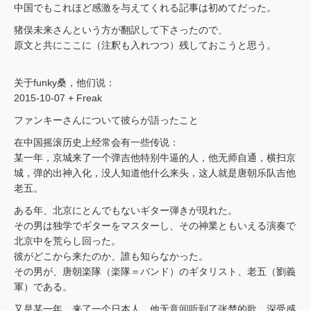
中国でもこれほど感激を与えてくれる記事は初めてだった。
猪俣未来さんという方が翻訳して下さったので、
原文と共にここに（注釈も入れつつ）残しておこうと思う。
关于funky桑，他们说：
2015-10-07 + Freak
ファンキーさんについて彼らが語ったこと
在中国摇滚历史上经常会有一些传说：
某一年，京城来了一个弹吉他特别牛逼的人，他无师自通，横扫京
城，弹的出神入化，没人知道他什么来头，这人就是唐朝乐队吉他
老五。
ある年、北京にとんでもないギター弾きが現れた。
その男は独学でギターをマスターし、その神業ともいえる演奏で
北京中を荒らし回った。
彼がどこから来たのか、誰も知らなかった。
その男が、唐朝楽隊（楽隊＝バンド）のギタリスト、老五（劉義
軍）である。
又是某一年，来了一个日本人，他无意间听到了张楚的歌，深受感