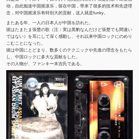
动，自此痴迷中国摇滚乐，留在中国，带来了很多的技术和先进理
念，对中国摇滚乐有特别大的贡献，这人就是funky。
またある年、一人の日本人が中国を訪れた。
彼はたまたま張楚の歌（注：実は黒豹なんだけど張楚でも間違い
ではない）を耳にして深く感動し、それ以来中国ロックにのめり
こむことになった。
彼は中国にとどまり、数多くのテクニックや先進の理念をもたら
し、中国ロックに多大な貢献をした。
その人物が、ファンキー末吉氏である。