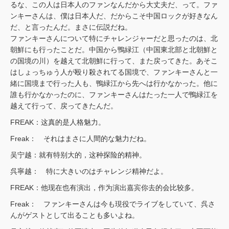
るな、この人は日本人のファンなんだから大丈夫だ、って。ファ
ンキーさんは、僕は日本人だ、だからこそ中国ロックが好きなん
だ、と言ったんだ。まさに伝説だね。
ファンキーさんについて特にチャレンジャーだと思ったのは、北
朝鮮にも行ったことだ。中国から鴨緑江（中国東北部と北朝鮮と
の国境の川）を越えて北朝鮮に行って、また戻ってきた。あそこ
はしょっちゅう人が殴り殺されてる国境で、ファンキーさんと一
緒に国境まで行った人も、鴨緑江から先へは行かなかった。他に
誰も行かなかったのに、ファンキーさんはたった一人で鴨緑江を
越えて行って、戻ってきたんだ。
FREAK：这真的是人格魅力。
Freak： それはまさに人間的な魅力だね。
吴宁越：就有特别大的，这种探险的精神。
呉寧越： 特に大きいのはチャレンジ精神だよ。
FREAK：他现在也有演出，作为演出嘉宾你去的会比较多。
Freak： ファンキーさんは今も現役でライブをしていて、呉さ
んがゲストとして出ることも多いよね。