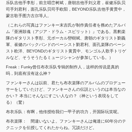
乐队吉他手李彤，前主唱峦树斌，唐朝吉他手刘义君，崔健乐队贝
司手刘君利，面孔乐队贝司手欧阳，BEYOND乐队吉他手黄贯中，
蒙古歌手图力古尔等人。
（これらの写真はファンキー末吉氏が制作責任者を務めたアルバ
ム『亜洲鼓魂（アジア・ドラム・スピリット）』である。黒豹楽
隊のギタリスト李彤、元ボーカル巒樹斌、唐朝のギタリスト劉義
軍、崔健のバックバンドのベーシスト劉君利、面孔楽隊のベーシ
スト欧洋、BEYONDのギタリスト黄貫中、モンゴル人歌手トリゲ
ルなど、そうそうたるミュージシャンが参加している。）
Freak：Funky曾任布衣乐队专辑的制作人，这样的传说是真的
吗，到底有没有这么神？
ファンキーさんは以前、君たち布衣楽隊のアルバムのプロデュー
サーをしていたけど、ファンキーさんの伝説というのは本当なの
かい？ 本当にそんなにすごい人なの？（神という表現をして
る）（驚）
布衣乐队：有啊，他传授给我们一甲子的功力，开国际玩笑呢。
布衣楽隊： 間違いないよ。ファンキーさんは俺達に60年分のテ
クニックを伝授してくれたからね。冗談だけど。