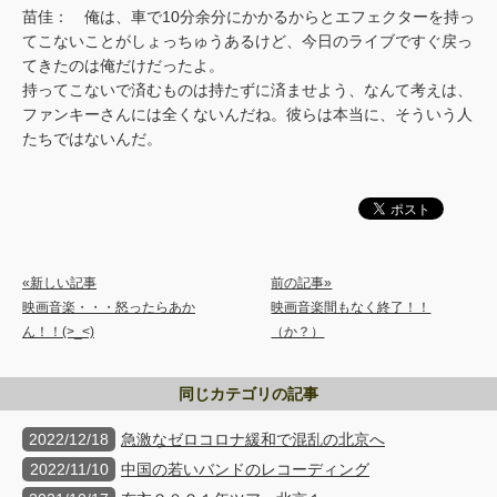
苗佳： 俺は、車で10分余分にかかるからとエフェクターを持っ
てこないことがしょっちゅうあるけど、今日のライブですぐ戻っ
てきたのは俺だけだったよ。
持ってこないで済むものは持たずに済ませよう、なんて考えは、
ファンキーさんには全くないんだね。彼らは本当に、そういう人
たちではないんだ。
«新しい記事
前の記事»
映画音楽・・・怒ったらあか
映画音楽間もなく終了！！
ん！！(>_<)
（か？）
同じカテゴリの記事
2022/12/18
急激なゼロコロナ緩和で混乱の北京へ
2022/11/10
中国の若いバンドのレコーディング