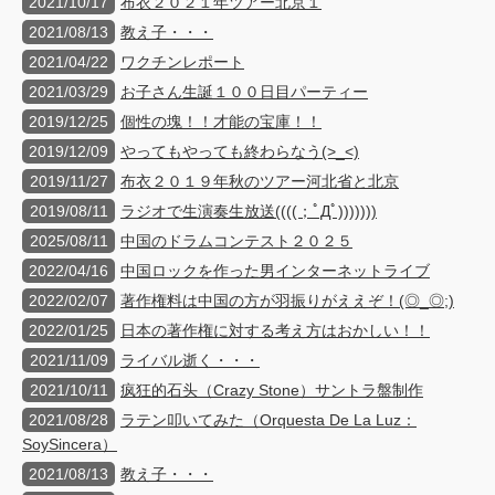
2021/10/17
布衣２０２１年ツアー北京１
2021/08/13
教え子・・・
2021/04/22
ワクチンレポート
2021/03/29
お子さん生誕１００日目パーティー
2019/12/25
個性の塊！！才能の宝庫！！
2019/12/09
やってもやっても終わらなう(>_<)
2019/11/27
布衣２０１９年秋のツアー河北省と北京
2019/08/11
ラジオで生演奏生放送((((；ﾟДﾟ)))))))
2025/08/11
中国のドラムコンテスト２０２５
2022/04/16
中国ロックを作った男インターネットライブ
2022/02/07
著作権料は中国の方が羽振りがええぞ！(◎_◎;)
2022/01/25
日本の著作権に対する考え方はおかしい！！
2021/11/09
ライバル逝く・・・
2021/10/11
疯狂的石头（Crazy Stone）サントラ盤制作
2021/08/28
ラテン叩いてみた（Orquesta De La Luz：
SoySincera）
2021/08/13
教え子・・・