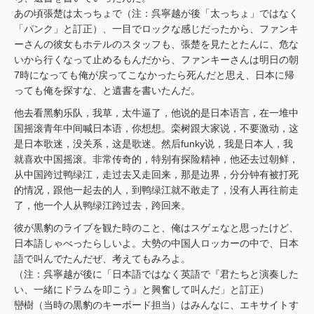
あの頃張楚は太っちょで（注：呉寧越が後「太っちょ」ではなく
「パンク」と訂正）、一目でロックな感じだったから、ファンキ
ーさんの彼女もホテルのスタッフも、張楚を見たとたんに、危な
いから行くなって止めるもんだから、ファンキーさんは明日の朝
7時になっても俺が戻ってこなかったら死んだと思え、日本に帰
っても俺を探すな、と遺書を書いたんだ。
他去看黑豹乐队，我草，太牛逼了，他说的是日本语言，在一堆中
国摇滚青年中间喊日本语，你想想。栾树跟大家说，不要激动，这
是日本歌迷，没关系，这是歌迷。然后funky说，我是日本人，我
就喜欢中国摇滚。非常传奇的，特别有探险精神，他还去过朝鲜，
从中国跨过鸭绿江，走过去又走回来，那是边界，分分钟有被打死
的情况，跟他一起去的人，到鸭绿江就不敢走了，没有人再往前走
了，他一个人从鸭绿江跨过去，跨回来。
彼が黒豹のライブを観た時のこと、俺はスゲェなと思ったけど、
日本語しゃべったらしいよ。大勢の中国人ロッカーの中で、日本
語で叫んでたんだぜ、考えてもみろよ。
（注：呉寧越が後に「日本語ではなく英語で『君たちと演奏した
い、一緒にドラムを叩こう』と興奮して叫んだ」と訂正）
巒樹（当時の黒豹のキーボード担当）はみんなに、エキサイトす