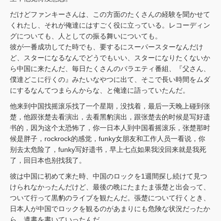
だけどファンキーさんは、この方面のたくさんの経験を聞かせて
くれたし、それが俺達にはすごく役に立っている。レコーディン
グについても、人としての振る舞いについても。
彼が一番成功してた時でも、要するにスーパースターなんだけ
ど、スターになるなんでどうでもいい、スターになりたくないか
ら中国に来たんだ、毎日たくさんのバラエティ番組、『父さん、
僕達どこに行くの』みたいなやつに出て、そこで長い時間をムダ
にするなんてつまらんからな、と俺達に語っていたんだ。
他来到中国找摇滚乐找了一个星期，没找着，最后一天晚上碰到张
楚，他跟张楚去看演出，去看黑豹演出，跟张楚去的时候是写好遗
书的，因为这个太恐怖了，你一日本人到中国看摇滚乐，张楚那时
候是胖子，rockrock的感觉，funky女朋友和工作人员一看说，你
别去太危险了，funky写好遗书，早上七点如果我没回来就是我死
了，回日本也别找我了。
彼は中国に初めて来た時、中国のロックを1週間探し続けて見つ
けられなかったんだけど、最後の晩にたまたま張楚と出会って、
ついて行って黒豹のライブを観たんだ。張楚について行くとき、
日本人が中国でロックを観るのがあまりにも危険な状況だったか
ら、遺書を書いていったんだ。