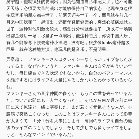
吴宁越：他就疯狂的要演出，因为他知道自己年纪大了，也不可能
天天练，必须要大量的演出才能够保持自己的状态，他现在身边很
多玩音乐的朋友都去世了，前两天还去世了一个，而且就在前几个
月来中国我和们一起演出，还挺年轻挺健康的，突然心脏病发就去
世了，这种对他刺激比较大，感觉分分钟就要挂了，所以每一场演
出都是最后一场，尽量多一点演出，他这种态度，你说中国大乐手
有几个能够弯下腰去这种小酒吧，没有吧，很少像funky这种超级
巨星，就在这种地方演，他玩儿的是音乐，不是明星。
呉寧越： ファンキーさんはクレイジーなくらいライブをしたが
ってるよ。なぜかというと、ファンキーさんは自分がもういい年
だし、毎日練習できる状況でもないから、自分のパフォーマンス
を維持するにはライブを大量にやるしかないとわかっているから
ね。
ファンキーさんの音楽仲間の多くが、もうこの世を去っているん
だ。ついこの間にも一人亡くなったし、それから何か月か前に中
国に来て俺達と一緒に演奏した、まだ若くて元気そうな人が、心
臓病で突然亡くなった。このことはファンキーさんにとって影響
が大きくて、１分１分を大事にしよう、毎回のライブを自分の最
後のライブのつもりでしよう、そして少しでも多くライブをしよ
うと、そんなマインドでいるんだ。