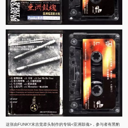
这张由FUNKY末吉觉牵头制作的专辑<亚洲鼓魂>，参与者有黑豹