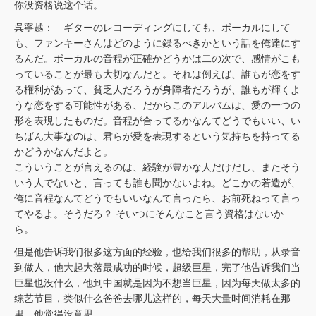
你没资格说这个话。
呉寧越： ギターのレコーディングにしても、ボーカルにして
も、ファンキーさんはどのように録るべきかという話を俺達にす
るんだ。ボーカルの音程が正確かどうかは二の次で、感情がこも
っていることが最も大切なんだと。それは例えば、誰もが恋をす
る権利があって、貧乏人だろうが身障者だろうが、誰もが輝くよ
うな恋をする可能性がある、だからこのアルバムは、愛の一つの
形を表現したものだ。音程が合ってるかなんてどうでもいい、い
ちばん大事なのは、君らが愛を表現するという気持ちを持ってる
かどうかなんだよと。
こういうことが言えるのは、経験が豊かな人だけだし、またそう
いう人でないと、言っても誰も聞かないよね。どこかの若造が、
俺に音程なんてどうでもいいなんて言ったら、お前死ねって言っ
てやるよ。そうだろ？ そいつにそんなこと言う資格はないか
ら。
但是他告诉我们很多这方面的经验，也给我们很多的帮助，从录音
到做人，他大起大落最成功的时候，超级巨星，完了他告诉我们当
巨星也没什么，他到中国就是因为不想当巨星，因为每天做太多的
综艺节目，类似什么爸爸去哪儿这样的，每天大量时间消耗在那
里，他觉得没意思。