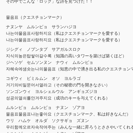
その中でこんな「ロック」な詩を見つけた！！
물음표（クエスチョンマーク）
ナヌンヤ ムルンピョ サランハジヨ
나는야물음표사랑하지요（私はクエスチョンマークを愛する）
나는야물음표사랑하지요（私はクエスチョンマークを愛する）
ジシグィ ノプンタプ サアガルスロク
지식의높은탑쌓아갈수록（知識の高いタワーを築けば築くほど）
ジヘソゲ セムソンヌン ナウィ ムルンピョ
자혜속에샘솟는나의물음표（知恵の中で湧き出る私のクエスチョン
コギウィ ビミルムン オソ ヨルラゴ
거기의비밀문어서열라고（その秘密の門を開きなさい）
ソンゴンウィ ヨルシェルウル アンギョズジヨ
성공의열쇠를안겨주지요（成功のキーを与えてくれる）
ムルンピョ ムルンピョ ナヌン ゾアヨ
물음표물음표나는좋아요（クエスチョンマーク、私は好きなんだ）
ウリ ハムケ オルダ ソクサギョ ズヌン
우리함께오르자속작여주는（みんな一緒に昇ろうとささやいてくれ