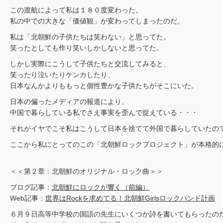
この渡航によって私は１８０度変わった。
私の中での大きな「価値観」が変わってしまったのだ。
私は「北朝鮮の子供たちは笑わない」と思ってた。
笑ったとしても作り笑いしかしないと思ってた。
しかし実際にこうして子供たちと交流してみると、
笑ったり泣いたりケンカしたり、
日本なんかよりももっと個性豊かな子供たちがそこにいた。
日本の偏ったメディアの報道により、
中国で暮らしている私でさえ事実を歪んで捉えている・・・
それがイヤでこそ私はこうして日本を捨てて外国で暮らしていたの
ここから私にとってのこの「北朝鮮ロックプロジェクト」が本格的
＜＜第２章：北朝鮮のオリジナル・ロック曲＞＞
ブログ記事：
北朝鮮にロックが響く（前編）
Web記事：
世界はRockを求めてる！北朝鮮Girlsロックバンド計画
６月９日高等中学校の国語の先生にいくつか詩を書いてもらったの