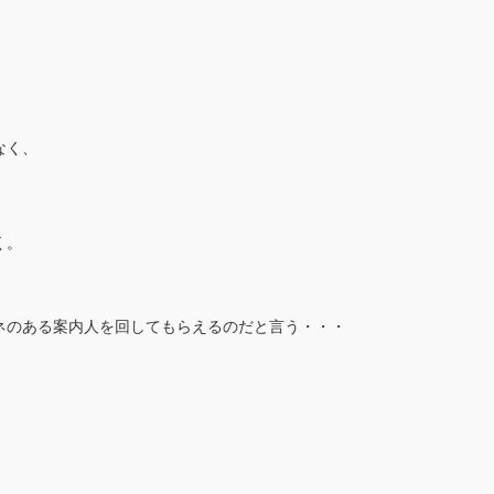
なく、
く。
。
ネのある案内人を回してもらえるのだと言う・・・