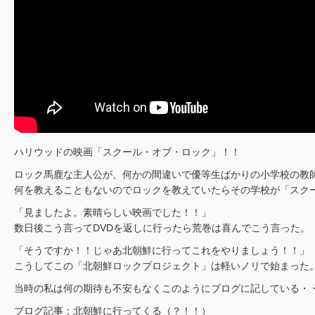
ハリウッドの映画「スクール・オブ・ロック」！！
ロック馬鹿な主人公が、何かの間違いで優等生ばかりの小学校の教
何を教えることもないのでロックを教えていたらその学校が「スク
「見ましたよ。素晴らしい映画でした！！」
数日後こう言ってDVDを返しに行ったら荒巻は喜んでこう言った。
「そうですか！！じゃあ北朝鮮に行ってこれをやりましょう！！」
こうしてこの「北朝鮮ロックプロジェクト」は軽いノリで始まった
当時の私は何の期待も不安もなくこのようにブログに記している・
ブログ記事：
北朝鮮に行ってくる（？！！）