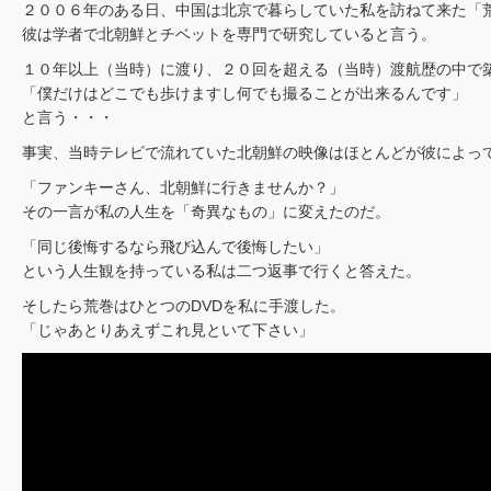
２００６年のある日、中国は北京で暮らしていた私を訪ねて来た「
彼は学者で北朝鮮とチベットを専門で研究していると言う。
１０年以上（当時）に渡り、２０回を超える（当時）渡航歴の中で築
「僕だけはどこでも歩けますし何でも撮ることが出来るんです」
と言う・・・
事実、当時テレビで流れていた北朝鮮の映像はほとんどが彼によっ
「ファンキーさん、北朝鮮に行きませんか？」
その一言が私の人生を「奇異なもの」に変えたのだ。
「同じ後悔するなら飛び込んで後悔したい」
という人生観を持っている私は二つ返事で行くと答えた。
そしたら荒巻はひとつのDVDを私に手渡した。
「じゃあとりあえずこれ見といて下さい」