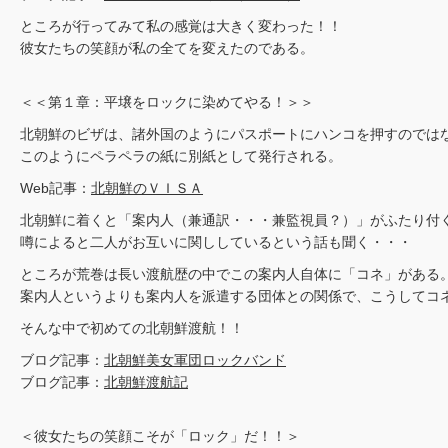
ところが行ってみて私の感覚は大きく変わった！！
彼女たちの笑顔が私の全てを変えたのである。
＜＜第１章：平壌をロックに染めてやる！＞＞
北朝鮮のビザは、諸外国のようにパスポートにハンコを押すのでは
このようにペラペラの紙に別紙として発行される。
Web記事：
北朝鮮のＶＩＳＡ
北朝鮮に着くと「案内人（兼通訳・・・兼監視員？）」がふたり付
噂によると二人がお互いに関ししているという話も聞く・・・
ところが荒巻は長い渡航歴の中でこの案内人自体に「コネ」がある
案内人というよりも案内人を派遣する団体との関係で、こうしてコ
そんな中で初めての北朝鮮渡航！！
ブログ記事：
北朝鮮美女軍団ロックバンド
ブログ記事：
北朝鮮渡航記
＜彼女たちの笑顔こそが「ロック」だ！！＞