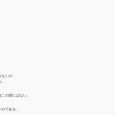
れないが、
る。
はこの国にはない。
いのである。