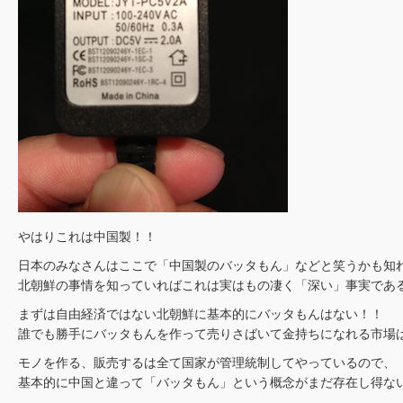
やはりこれは中国製！！
日本のみなさんはここで「中国製のバッタもん」などと笑うかも知
北朝鮮の事情を知っていればこれは実はもの凄く「深い」事実であ
まずは自由経済ではない北朝鮮に基本的にバッタもんはない！！
誰でも勝手にバッタもんを作って売りさばいて金持ちになれる市場
モノを作る、販売するは全て国家が管理統制してやっているので、
基本的に中国と違って「バッタもん」という概念がまだ存在し得な