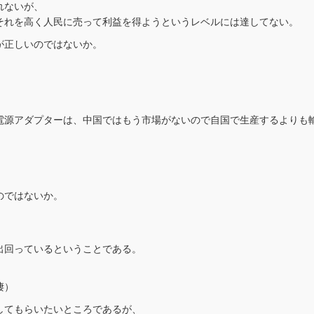
れないが、
それを高く人民に売って利益を得ようというレベルには達してない。
が正しいのではないか。
電源アダプターは、中国ではもう市場がないので自国で生産するよりも
。
のではないか。
出回っているということである。
凄）
してもらいたいところであるが、