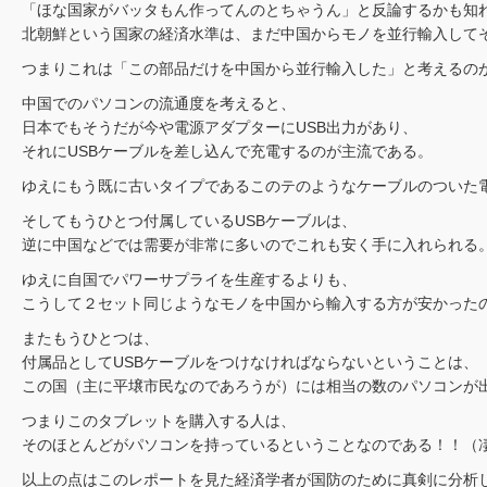
「ほな国家がバッタもん作ってんのとちゃうん」と反論するかも知
北朝鮮という国家の経済水準は、まだ中国からモノを並行輸入して
つまりこれは「この部品だけを中国から並行輸入した」と考えるの
中国でのパソコンの流通度を考えると、
日本でもそうだが今や電源アダプターにUSB出力があり、
それにUSBケーブルを差し込んで充電するのが主流である。
ゆえにもう既に古いタイプであるこのテのようなケーブルのついた
そしてもうひとつ付属しているUSBケーブルは、
逆に中国などでは需要が非常に多いのでこれも安く手に入れられる
ゆえに自国でパワーサプライを生産するよりも、
こうして２セット同じようなモノを中国から輸入する方が安かった
またもうひとつは、
付属品としてUSBケーブルをつけなければならないということは、
この国（主に平壌市民なのであろうが）には相当の数のパソコンが
つまりこのタブレットを購入する人は、
そのほとんどがパソコンを持っているということなのである！！（
以上の点はこのレポートを見た経済学者が国防のために真剣に分析