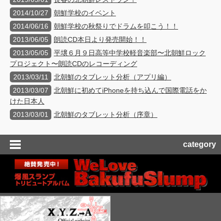
2014/10/27
朝鮮学校のイベント
2014/06/16
朝鮮学校の秋祭りでドラムを叩こう！！
2013/06/05
朗読CD本日より発売開始！！
2013/05/05
平壌６月９日高等中学校軽音楽部〜北朝鮮ロック
プロジェクト〜朗読CDのレコーディング
2013/03/11
北朝鮮のタブレット分析（アプリ編）
2013/03/07
北朝鮮に初めてiPhoneを持ち込んで国際電話をか
けた日本人
2013/03/01
北朝鮮のタブレット分析（序章）
category