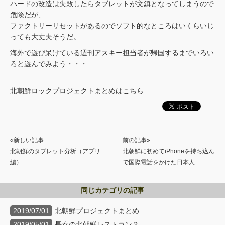
ハードの改造は失敗したらタブレットが文鎮となってしまうので
危険だが、
ファクトリーリセットがあるのでソフト的なところはいくらいじ
っても大丈夫そうだ。
海外で遊び呆けている週刊アスキー担当者が帰国するまでいろい
ろと遊んでみよう・・・
北朝鮮ロックプロジェクトまとめは
こちら
«新しい記事
前の記事»
北朝鮮のタブレット分析（アプリ
北朝鮮に初めてiPhoneを持ち込ん
編）
で国際電話をかけた日本人
同じカテゴリの記事
2019/07/01
北朝鮮プロジェクトまとめ
2019/05/01
長春の北朝鮮レストラン？