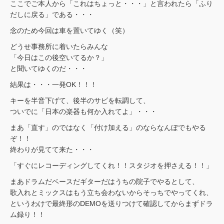
ここでご本人から「これはちょっと・・・」と言われたら「ふり
だしに戻る」である・・・
念のため今回は車を置いてゆく（笑）
どうせ事務所に着いたらみんな
「今日はこの後空いてるか？」
と聞いてゆくのだ・・・
結果は・・・一発OK！！！
キーを半音下げて、後半のサビを転調して、
ついでに「日本の楽器も何か入れてよ」・・・
まあ「直す」のではなく「付け加える」のならなんぼでもやる
ぞ！！
終わりが見てて来た・・・
「すぐにレコーディングしてくれ！！スタジオを押さえる！！」
まあドラムだベースだギターだはうちの院子でやるとして、
歌入れとミックスはもう立ち会わないからそっちでやってくれ、
というわけで最終形のDEMOを送りつけて確認してからまずドラ
ム録り！！