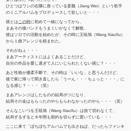
ひとつはワシの右隣に座っている姜魏（Jiang Wei）という歌手
のミニアルバムをプロデュースして欲しいと・・・
彼とは
この時
に初めて一緒になってから、
まあその後バンドもうまくいかなくて解散、
彼はソロでの活動を始めたが、その時に王暁旭（Wang XiaoXu）
から１曲アレンジを頼まれた。
それがねぇ・・・
まあアーティストにはよくあることだけど、
自分の作品を愛し過ぎて人にいじられたくない感じ？・・・
あと性格が優柔不断で、その時は「いいな」と思うんだけど、
後で家に帰って聞き直したら「うーん・・・ちょっと・・・」に
なる感じ？・・・（笑）
まあアレンジはしたものの結局ボツになり、
結局その金はもらったのやらもらわなかったのやら・・・（笑）
そんなこいつを王暁旭（Wang XiaoXu）は捨て切れなくて、
結局ずるずると８年間も契約を切らずに置いている・・・
ここに来て「ぼちぼちアルバムでも出さねば、だったらファンキ