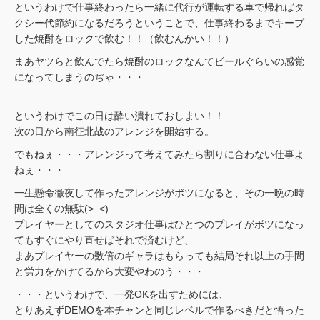
というわけで仕事終わったら一緒に代行が運転する車で帰ればタ
クシー代節約になるだろうということで、仕事終わるまでキープ
した焼酎をロックで飲む！！（飲むんかい！！）
まあヤツらと飲んでたら焼酎のロックなんてビールぐらいの感覚
になってしまうのぢゃ・・・
というわけでこの日は酔い潰れておしまい！！
次の日から南征北战のアレンジを開始する。
でもねぇ・・・アレンジって考えてみたら割りに合わない仕事よ
ねぇ・・・
一生懸命徹夜して作ったアレンジがボツになると、その一晩の時
間は全くの無駄(>_<)
プレイヤーとしてのスタジオ仕事はひとつのプレイがボツになっ
てもすぐにやり直せばそれで済むけど、
まあプレイヤーの数倍のギャラはもらっても結局それ以上の手間
と労力をかけてるから大変やわのう・・・
・・・というわけで、一発OKを出すためには、
とりあえずDEMOを本チャンと同じレベルで作るべきだと悟った