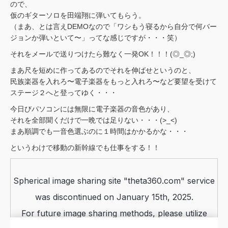
ので、
仮のギターソロを田端翔に弾いてもらう。
（まあ、とは言えDEMOなので「ワシもう寝るから自分で何バー
ジョンか弾いといて〜」ってな感じですが・・・笑）
それをメールで送りつけたら難なく一発OK！！！(◎_◎;)
まあ尺を短めに作ってあるのでそれを伸ばせというのと、
民族楽器を入れろ〜電子楽器をもっと入れろ〜など要望を受けて
ステージ２へと登ってゆく・・・
今日びパソコンには無限に電子楽器の音色があり、
それを全部聞くだけで一晩では足りない・・・(>_<)
まあ順調でも一音色選ぶのに１時間はかかるかな・・・
というわけで移動の新幹線でも仕事をする！！