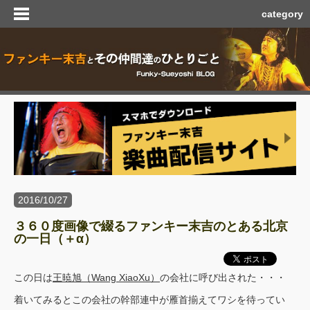
category
2016/10/27
３６０度画像で綴るファンキー末吉のとある北京
の一日（＋α）
この日は
王暁旭（Wang XiaoXu）
の会社に呼び出された・・・
着いてみるとこの会社の幹部連中が雁首揃えてワシを待ってい