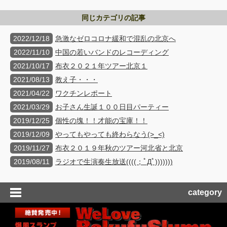
同じカテゴリの記事
2022/12/18
急激なゼロコロナ緩和で混乱の北京へ
2022/11/10
中国の若いバンドのレコーディング
2021/10/17
布衣２０２１年ツアー北京１
2021/08/13
教え子・・・
2021/04/22
ワクチンレポート
2021/03/29
お子さん生誕１００日目パーティー
2019/12/25
個性の塊！！才能の宝庫！！
2019/12/09
やってもやっても終わらなう(>_<)
2019/11/27
布衣２０１９年秋のツアー河北省と北京
2019/08/11
ラジオで生演奏生放送((((；ﾟДﾟ)))))))
category