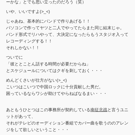
ーかな」とでも思い立ったのだろう（笑）
いや、いいですよ(>_<)
じゃあね、基本的にバンドで作りあげる！！
パソコンで作ってヤツと二人でやってたらまた同じ結末じゃ。
バンド形式でリハやって、大決定になったらもうスタジオ入って
レコーディングする！！
それしかない！！
ついでに
「彼ととことん話する時間が必要だからね」
とスケジュールについてはクギを刺しておく・・・
めんどくさいが仕方がない(>_<)
こいつはこいつで中国ロックに十分貢献した男だ。
困っているならワシが助けてやらねばなるまい・・・
あともうひとつはこの事務所が契約している
南征北战
と言うユニ
ットがあって、
それがテレビのオーディション番組でカバー曲を歌うののアレン
ジをして欲しいということ・・・