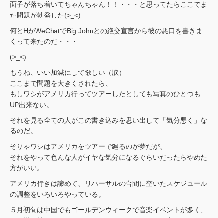
面子が落ち着いてちゃんちゃん！！・・・と思ってたらここでま
た問題が勃発した(>_<)
何とHがWeChatでBig Johnとの絶交宣言から彼の悪口を書きま
くって来たのだ・・・
(>_<)
もうね、いい加減にして欲しい（涙）
ここまで問題を大きくされたら、
もしワシがアメリカ行ってツアーしたとしても写真のひとつも
UP出来ない。
それを見る全ての人がこの書き込みを思い出して「気分悪く」な
るのだ。
そりゃワシはアメリカをツアーで廻るのが夢だが、
それをやって色んな人がイヤな気分になるぐらいだったらやめた
方がいい。
アメリカ行きは諦めて、リハーサルの合間に空いたスケジュール
の調整をいろいろやっている。
５月初旬は中国でもゴールデンウィークで音楽イベントが多く、