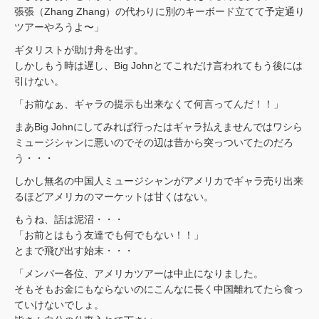
張張（Zhang Zhang）の代わりに別のキーボード立てて予定通り
ツアーやろうよ〜」
ギタリストが助け舟を出す。
しかしもう時は遅し、Big Johnとてこれだけ言われてもう後には
引けない。
「お前なぁ、ギャラの提示も出来なくて何言ってんだ！！」
まあBig Johnにしてみれば行ったはギャラ払えませんではワシら
ミュージシャンに悪いのでその辺は昔から突っついてたのだろ
う・・・
しかし無名の中国人ミュージシャンがアメリカでギャラ売り出来
るほどアメリカのマーケットは甘くはない。
もうね、話は泥沼・・・
「お前とはもう友達でも何でもない！！」
とまで飛び出す始末・・・
「メンバー各位、アメリカツアーは中止になりました。
そもそもお金にもならないのにこんなに長く中国離れてたら食っ
ていけないでしょ。