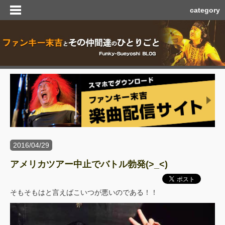
category
2016/04/29
アメリカツアー中止でバトル勃発(>_<)
そもそもはと言えばこいつが悪いのである！！