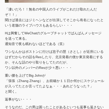
「凄いだろ！！無名の中国人のライブがこれだけ取れたんだ
ぞ！！」
聞けば過去にはジミヘンなどが出演してそこから有名になったと
いう老舗のライブハウスもあるらしい・・・
Hは興奮してWeChatのグループチャットでばんばんメッセージ
を送って来る。
通知音で夜も眠れないほどである（笑）
ワシなんかはボストンに行けば息子の慧（さとし）が近所にいる
はずだからその話をResしたり、北京発着の便か東京発着にする
か、そんな話のやり取りをしてたのだが、
ワシ以外のメンバーのResが少々悪い・・・
重い腰を上げてBig Johnが
「張張（Zhang Zhang）、お前確か１１日か何かにスケジュール
が入ってたとか言ってたよなぁ・・・あれどうなった？」
と聞く。
返事がない・・・
そうなのだ、この男は困ったことがあるといつも返事も返さない