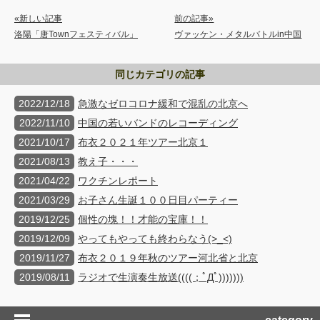
«新しい記事
前の記事»
洛陽「唐Townフェスティバル」
ヴァッケン・メタルバトルin中国
同じカテゴリの記事
2022/12/18
急激なゼロコロナ緩和で混乱の北京へ
2022/11/10
中国の若いバンドのレコーディング
2021/10/17
布衣２０２１年ツアー北京１
2021/08/13
教え子・・・
2021/04/22
ワクチンレポート
2021/03/29
お子さん生誕１００日目パーティー
2019/12/25
個性の塊！！才能の宝庫！！
2019/12/09
やってもやっても終わらなう(>_<)
2019/11/27
布衣２０１９年秋のツアー河北省と北京
2019/08/11
ラジオで生演奏生放送((((；ﾟДﾟ)))))))