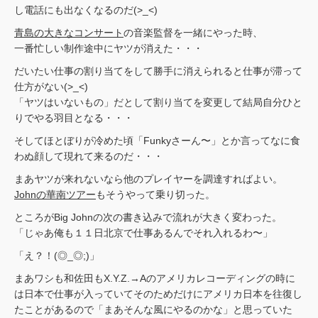
し電話にも出なくなるのだ(>_<)
青島の大きなコンサート
の音楽監督を一緒にやった時、
一番忙しい制作途中にヤツが消えた・・・
だいたい仕事の割り当てをして勝手に消えられると仕事が滞って
仕方がない(>_<)
「ヤツはいないもの」だとして割り当てを変更して結局自分ひと
りでやる羽目となる・・・
そしてほとぼりが冷めた頃「Funkyさーん〜」とか言ってなに食
わぬ顔して現れて来るのだ・・・
まあヤツが来れないなら他のプレイヤーを調達すればよい。
Johnの華南ツアー
もそうやって乗り切った。
ところがBig Johnの次の書き込みで流れが大きく変わった。
「じゃあ俺も１１日北京で仕事あるんでそれ入れるわ〜」
「え？！(◎_◎;)」
まあワシも和佐田もX.Y.Z.→Aのアメリカレコーディングの時に
は日本で仕事が入っていてそのためだけにアメリカ日本を往復し
たことがあるので「まあそんな風にやるのかな」と思っていた