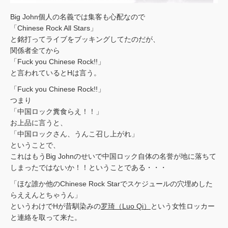
Big John個人の名義では集客も心配なので
「Chinese Rock All Stars」
と銘打ってライブをブッキングしてたのだが、
関係者全てから
「Fuck you Chinese Rock!!」
と言われているとHは言う。
「Fuck you Chinese Rock!!」
つまり
「中国ロック糞食らえ！！」
お上品に言うと、
「中国ロックさん、うんこ召し上がれ」
ということで、
これはもうBig Johnのせいで中国ロック自体の名誉が地に落ちて
しまったではないか！！ということである・・・
「ほな誰か他のChinese Rock Starでスケジュールの穴埋めした
らええんとちゃうん」
というわけでHが昔馴染みの
罗琦（Luo Qi）
という女性ロッカー
と連絡を取って来た。