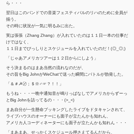
ら・・・
翌日はこのバンドでの音楽フェスティバルのリハのために全員が
揃う。
その時に状況が一気に明るみに出た。
実は張張（Zhang Zhang）が入れていたのは１１日一本の仕事だ
けではなく、
１１日までびっしりとスケジュールを入れていたのだ！(◎_◎;)
「じゃあアメリカツアーは１２日からにしよう」
そう決まるのはまあ当然の流れなのだが、
その旨をBig JohnがWeChatで送った瞬間にバトルが勃発した。
「＆＃☭〄；＄※♂☞？！！」
もうね・・・一晩中通知音が鳴りっぱなしでアメリカからずーっ
とBig Johnを詰ってるの・・・(>_<)
まあ自分が一生懸命ブッキングしたライブをドタキャンされて、
ライブハウスのオーナーにも面子が立たんかも知れん、
アメリカ人コーディネーターにも面子が立たんかも知れん・・・
「まあまあ、せっかくスケジュール押さえてるんだから、