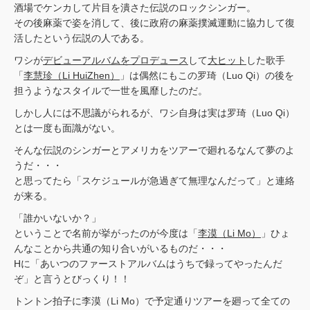
酒場でケンカして片目を潰さた伝説のロックシンガー。
その後麻薬で姿を消して、後に政府の麻薬撲滅運動に協力して復
活したという伝説の人である。
ワシが
デビューアルバムをプロデュース
して
大ヒット
した歌手
「
李慧珍（Li HuiZhen）
」は偶然にもこの罗琦（Luo Qi）の後を
担うようなスタイルで一世を風靡したのだ。
しかし人には不思議がられるが、ワシ自身は実は罗琦（Luo Qi）
とは一度も面識がない。
そんな伝説のシンガーとアメリカをツアーで廻れるなんて夢のよ
うだ・・・
と思ってたら「スケジュールが急過ぎて無理なんだって」と連絡
が来る。
「誰かいないか？」
ということで名前が挙がったのが今度は「
李漠（Li Mo）
」ひょ
んなことから共通の知り合いがいるものだ・・・
Hに「あいつのファーストアルバムはうちで録ってやったんだ
ぞ」と言うとびっくり！！
トントン拍子に李漠（Li Mo）で予定通りツアーを廻って全ての