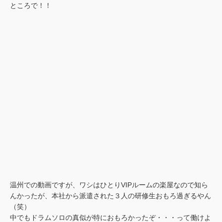
ところで！！
温州での動画ですが、ワシはひとりVIPルームの楽屋なので知ら
んかったが、本社から派遣された３人の研修生おもろ過ぎるやん
（笑）
中でもドラムソロの真似が特におもろかったぞ・・・って働けよ