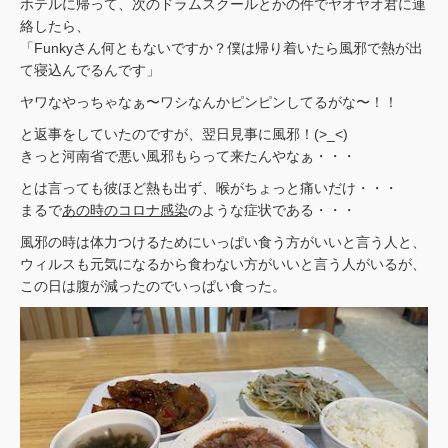
ホテルに帰って、次のドラムスクールとかの件でヤオヤオ君に連
絡したら、
「Funkyさん何ともないですか？僕は帰り着いたら風邪で熱が出
て寝込んでるんです」
ヤワなやっちゃなぁ〜ワシなんかピンピンしてるがな〜！！
と返事をしていたのですが、翌日見事に風邪！(>_<)
きっと河南省で悪い風邪もらって来たんやなぁ・・・
とは言っても彼ほど熱も出ず、喉がちょっと痛いだけ・・・
まるで
あの時のコロナ感染
のような症状である・・・
風邪の時は体力つけるためにいっぱい食う方がいいと言う人と、
ウィルスも元気になるから食わない方がいいと言う人がいるが、
この日は腹が減ったのでいっぱい食った。