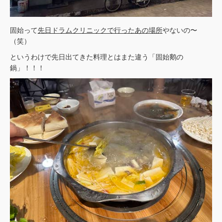
固始って
先日ドラムクリニックで行ったあの場所
やないの〜
（笑）
というわけで先日出てきた料理とはまた違う「固始鹅の
鍋」！！！