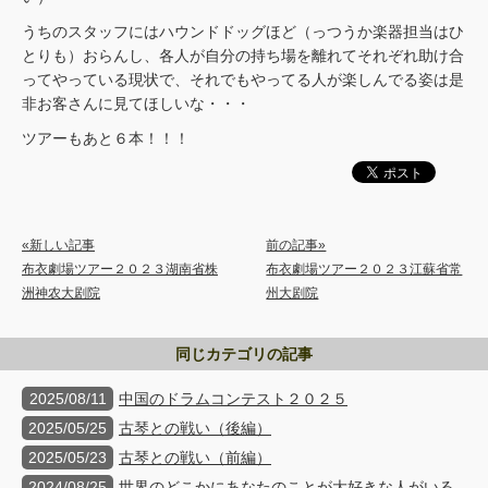
うちのスタッフにはハウンドドッグほど（っつうか楽器担当はひ
とりも）おらんし、各人が自分の持ち場を離れてそれぞれ助け合
ってやっている現状で、それでもやってる人が楽しんでる姿は是
非お客さんに見てほしいな・・・
ツアーもあと６本！！！
«新しい記事
前の記事»
布衣劇場ツアー２０２３湖南省株
布衣劇場ツアー２０２３江蘇省常
洲神农大剧院
州大剧院
同じカテゴリの記事
2025/08/11
中国のドラムコンテスト２０２５
2025/05/25
古琴との戦い（後編）
2025/05/23
古琴との戦い（前編）
2024/08/25
世界のどこかにあなたのことが大好きな人がいる