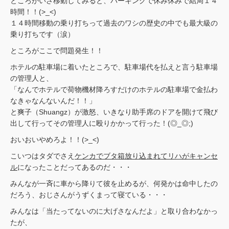
ところがいざ移動してみると、パーキングで休み休みで結局１４
時間！！(>_<)
１４時間移動の乗り打ちって過去のワシの歴史の中でも最大級の
乗り打ちです（涙）
ところがここで問題発生！！
ホテルの駐車場に着いたところで、駐車場代を払えと言う駐車場
の管理人と、
「なんでホテルで荷物機材降ろすだけのホテルの駐車場で金払わ
なきゃなんないんだ！！」
と爽子（Shuangz）が激怒、いきなり助手席のドアを開けて飛び
出して行ってその管理人に殴りかかって行った！(◎_◎;)
おいおいやめろよ！！(>_<)
こいつはタダでさえ
ケンカでブタ箱放り込まれてリハがキャンセ
ル
になったことだってあるのだ・・・
みんなが一斉に車から降りて彼を止めるが、何発かは命中したの
だろう、おじさんがうずくまって寝ている・・・
みんなは「当たってないのに大げさなんだよ」と取り合わなかっ
たが、