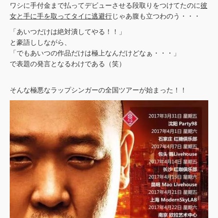
ワシに手付金まで払ってデビューさせる段取りをつけてたのに
彼
女と手に手を取ってタイに逃避行
じゃあ腹も立つわのう・・・
「あいつだけは絶対潰してやる！！」
と豪語ししながら、
「でもあいつの作品だけは極上なんだけどなぁ・・・」
で表題の発言となるわけである（笑）
そんな極悪なラップシンガーの全国ツアーが始まった！！