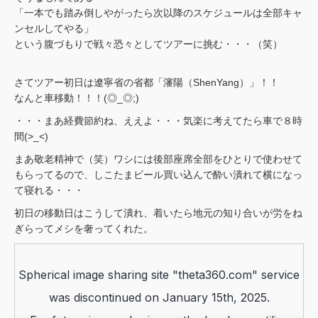
「一本でも踏み倒しやがったら次以降のスケジュールは全部キャ
ンセルしてやる」
という腹づもりで戦々恐々としてツアーに挑む・・・（笑）
さてツアー初日は遼寧省の省都「瀋陽（ShenYang）」！！
なんと車移動！！！(◎_◎;)
・・・まあ経費節約ね、ええよ・・・気楽に考えてたら車で８時
間(>_<)
まあ敬老精神で（笑）ワシには後部座席全部をひとりで使わせて
もらってるので、しこたまビール買い込んで酔い潰れて横になっ
て寝れる・・・
初日の移動日はこうして潰れ、着いたら地元の知り合いが労をね
ぎらってメシを奢ってくれた。