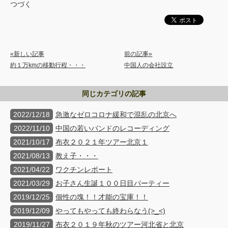
つづく
«新しい記事
前の記事»
約１万kmの移動行程・・・
中国人の会社設立
同じカテゴリの記事
2022/12/18
急激なゼロコロナ緩和で混乱の北京へ
2022/11/10
中国の若いバンドのレコーディング
2021/10/17
布衣２０２１年ツアー北京１
2021/08/13
教え子・・・
2021/04/22
ワクチンレポート
2021/03/29
お子さん生誕１００日目パーティー
2019/12/25
個性の塊！！才能の宝庫！！
2019/12/09
やってもやっても終わらなう(>_<)
2019/11/27
布衣２０１９年秋のツアー河北省と北京