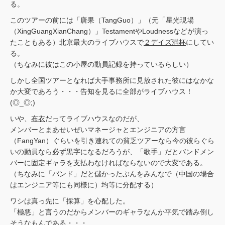
る。
このツアーの前には「唐果（TangGuo）」（元「星光現場
（XingGuangXianChang）」TestamentやLoudnessなどが演っ
たこともある）北京最大のライブハウスで
２デイズ満杯
にしてい
る。
（ちなみに彼はこの小屋の動員記録を持っているらしい）
しかし全国ツアーとなれば大手事務所に見放された彼にはなかな
か大変であろう・・・告知を見るに全部がライブハウス！
(◎_◎;)
いや、
布衣
だってライブハウスなのだが、
メンバーとまあせいぜいマネージャとエンジニアの方言
（FangYan）ぐらいを引き連れての貧乏ツアーなら今の彼らぐら
いの動員なら必ず黒字になるだろうが、「歌手」だとバンドメン
バーに固定ギャラを支払わなければならないので大変である。
（ちなみに「バンド」だと儲かったぶんをみんなで（中国の場合
はエンジニア等にも同様に）均等に分配する）
ワシは真っ先に「採算」を心配した。
「極悪」と言うのだからメンバーのギャラなんか平気で踏み倒し
そうなもんである・・・