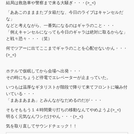
結局は救急車や警察まで来る大騒ぎ・・・(>_<)
「ああこのまままたブタ箱だな、今日のライブはキャンセルだ
な」
などと考えながら、一番気になるのはギャラのこと・・・
「例えキャンセルになっても今日のギャラは絶対に取るからな」
と戦々恐々・・・（笑）
何でツアーに出てここまでギャラのことを心配せないかん・・・
(>_<)
ホテルで仮眠してから会場へ出発・・・
その時にちょうど停電でエレベーターが止まっていた。
いつもは温厚なギタリストが階段で降りて来てフロントに噛み付
いている・・・
「まあまあまあ」とみんながなだめるのだが・・・
そもそももう１４時間乗り打ちの移動なんてやめようよ(>_<)
明るく元気なんワシだけやん・・・(>_<)
気を取り直してサウンドチェック！！