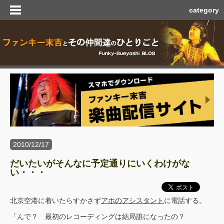
category
2010/12/17
だいたいがそんなに予定通りにいくわけがな
い・・・
北京空港に着いたらすかさず
アホのアシスタント
に電話する。
「んで？ 最初のレコーディングは結局誰になったの？