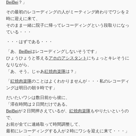
BeiBei
？」
その最初のレコーディングの人がミーティング終わりでワシを２
時に迎えに来て、
そのまま一緒に院子に帰ってレコーディングという段取りになっ
ている・・・
・・・はずである・・・
「あ、
BeiBei
はレコーディングしないそうです」
ひょうひょうと答える
アホのアシスタント
にちょっとキレそうに
なりながら、
「あ、そう。じゃあ
紅焼肉楽隊
は？」
「
紅焼肉楽隊
のことはよくわかりませんが・・・私のレコーディ
ングは明日の朝９時です」
だいたいワシは数日前から彼に、
「滞在時間は２日間だけである。
BeiBei
が２日間押さえているが、
紅焼肉楽隊
もやりたいというの
で、
お前が全てに連絡取って時間調整して、
最初にレコーディングする人が２時にワシを迎えに来て・・・」