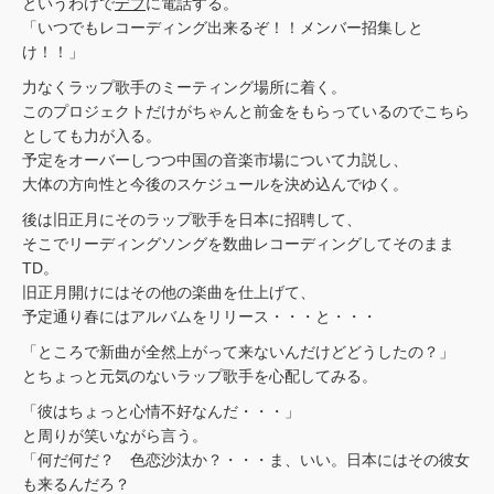
というわけで
デブ
に電話する。
「いつでもレコーディング出来るぞ！！メンバー招集しと
け！！」
力なくラップ歌手のミーティング場所に着く。
このプロジェクトだけがちゃんと前金をもらっているのでこちら
としても力が入る。
予定をオーバーしつつ中国の音楽市場について力説し、
大体の方向性と今後のスケジュールを決め込んでゆく。
後は旧正月にそのラップ歌手を日本に招聘して、
そこでリーディングソングを数曲レコーディングしてそのまま
TD。
旧正月開けにはその他の楽曲を仕上げて、
予定通り春にはアルバムをリリース・・・と・・・
「ところで新曲が全然上がって来ないんだけどどうしたの？」
とちょっと元気のないラップ歌手を心配してみる。
「彼はちょっと心情不好なんだ・・・」
と周りが笑いながら言う。
「何だ何だ？ 色恋沙汰か？・・・ま、いい。日本にはその彼女
も来るんだろ？