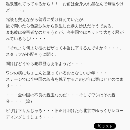
温泉連れてってやるから！！ お前は全身入れ墨なんで無理やけ
ど・・・」
冗談も交えながら普通に受け答えていたが、
後で聞いたら色恋沙汰から派生した暴力沙汰だそうである。
まあ彼は被害者なのだそうだが、今中国ではネットで大きく騒が
れているらしい・・・
「それより何より彼のビザって本当に下りるんですか？・・・」
スタッフが心配そうに聞く。
聞けばどうやら犯罪歴もあるようだ・・・
ワシの横にちょこんと座っているおとなしい少年・・・
ステージでは全中国の若者を魅了するこの少年は実はとどのつま
り・・・
・・・全中国の不良の親玉なのだ・・・そしてワシはその親
分・・・（涙）
ビザは下りんじゃろ・・・旧正月明けたら北京でゆっくりレコー
ディングしましょう・・・