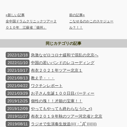
«新しい記事
前の記事»
全中国ドラムクリニックツアー２
こなせるのかこのスケジュー
０１０年 江蘇省「揚州」
ル？！！
同じカテゴリの記事
2022/12/18
急激なゼロコロナ緩和で混乱の北京へ
2022/11/10
中国の若いバンドのレコーディング
2021/10/17
布衣２０２１年ツアー北京１
2021/08/13
教え子・・・
2021/04/22
ワクチンレポート
2021/03/29
お子さん生誕１００日目パーティー
2019/12/25
個性の塊！！才能の宝庫！！
2019/12/09
やってもやっても終わらなう(>_<)
2019/11/27
布衣２０１９年秋のツアー河北省と北京
2019/08/11
ラジオで生演奏生放送((((；ﾟДﾟ)))))))