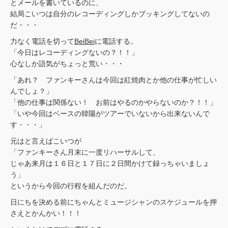
とメールを書いているのに、
結局こいつは自分のレコーディングしかブッキングしてないの
だ・・・
力なく電話を切って
BeiBei
に電話する。
「今日はレコーディングないの？！！」
心なしか語気がちょっと荒い・・・
「あれ？ ファンキーさんは今回は紅焼肉とか他の仕事が忙しい
んでしょ？」
「他の仕事は関係ない！ お前はやるのかやらないのか？！！」
「いや今回はベースの韓陽がツアーでいないから出来ないんで
す・・・」
元はと言えばこいつが
「ファンキーさん月末に一度リハーサルして、
じゃあ来月は１６日と１７日に２日間かけて録っちゃいましょ
う」
というから今回の行程を組んだのだ。
日にちを決める前にちゃんとミュージシャンのスケジュールを押
さえとかんかい！！！