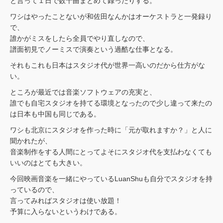
と言って１日で数十曲まとめて録ったりする。
ワシはやったことないが和佐田なんかはオーケストラと一発録り
で、
誰かがミスをしたら全員でやり直しなので、
譜面初見でノーミスで演奏という過酷な仕事となる。
それもこれも日本はスタジオ代が世界一高いのだから仕方がな
い。
ところが最近では音楽ソフトウェアの充実と、
誰でも自宅スタジオを持てる環境となったので少し違って来たの
は日本も中国も同じである。
ワシも北京にスタジオを作った時に「元が取れますか？」と人に
聞かれたが、
音楽制作をする人間にとってよそにスタジオ代を支払わなくても
いいのはとても大きい。
今回映画音楽を一緒にやっているLuanShuも自分でスタジオを持
っているので、
言ってみればスタジオは使い放題！
予算に入らないというわけである。