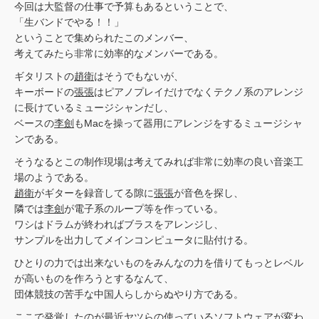
今回は大監督の仕事で予算もあるということで、
「生バンドでやる！！」
ということで集められたこのメンバー、
考えてみたら非常に効率的なメンバーである。
ギタリストの
趙衛
はそうでもないが、
キーボードの
張張
はピアノプレイだけでなくテクノ系のアレンジ
に長けているミュージシャンだし、
ベースの
李劍
もMacを操って器用にアレンジをするミュージシャ
ンである。
そうなるとこの制作現場は考えてみれば非常に効率の良い音楽工
場のようである。
趙衛
がギターを録音してる隙に
張張
が音色を探し、
隣では
李劍
が電子系のループ等を作っている。
ワシはドラムが終わればブラスをアレンジし、
サンプルを出力してメインコンピュータに貼付ける。
ひとりの力では出来ないものをみんなの力を借りてもっとレベル
が高いものを作ろうとするなんて、
団体競技の苦手な中国人らしからぬやり方である。
ここで発覚したのが最近ヤツらの使っているソフトウェアが変わ