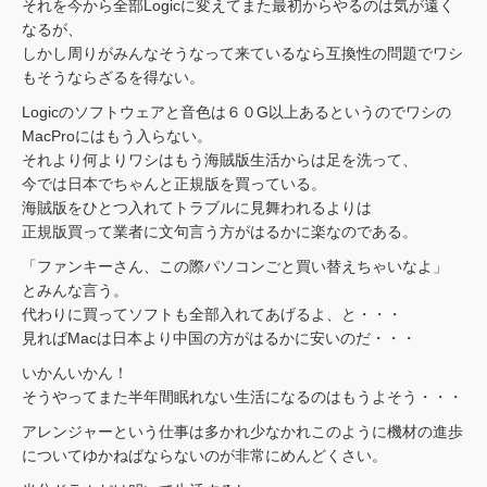
それを今から全部Logicに変えてまた最初からやるのは気が遠く
なるが、
しかし周りがみんなそうなって来ているなら互換性の問題でワシ
もそうならざるを得ない。
Logicのソフトウェアと音色は６０G以上あるというのでワシの
MacProにはもう入らない。
それより何よりワシはもう海賊版生活からは足を洗って、
今では日本でちゃんと正規版を買っている。
海賊版をひとつ入れてトラブルに見舞われるよりは
正規版買って業者に文句言う方がはるかに楽なのである。
「ファンキーさん、この際パソコンごと買い替えちゃいなよ」
とみんな言う。
代わりに買ってソフトも全部入れてあげるよ、と・・・
見ればMacは日本より中国の方がはるかに安いのだ・・・
いかんいかん！
そうやってまた半年間眠れない生活になるのはもうよそう・・・
アレンジャーという仕事は多かれ少なかれこのように機材の進歩
についてゆかねばならないのが非常にめんどくさい。