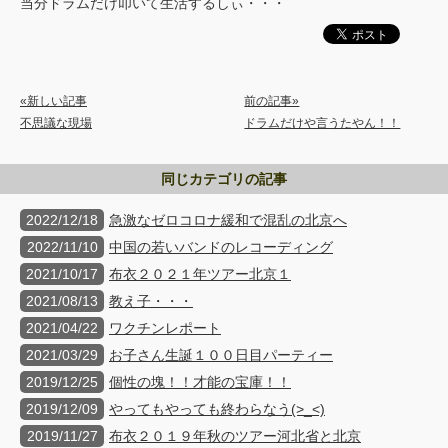
当分ドラムだけ叩いて生活するしぃ・・・
«新しい記事
前の記事»
不思議な現場
ドラムだけや言うたやん！！
同じカテゴリの記事
2022/12/18
急激なゼロコロナ緩和で混乱の北京へ
2022/11/10
中国の若いバンドのレコーディング
2021/10/17
布衣２０２１年ツアー北京１
2021/08/13
教え子・・・
2021/04/22
ワクチンレポート
2021/03/29
お子さん生誕１００日目パーティー
2019/12/25
個性の塊！！才能の宝庫！！
2019/12/09
やってもやっても終わらなう(>_<)
2019/11/27
布衣２０１９年秋のツアー河北省と北京