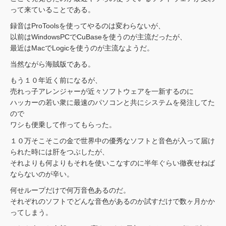
って来ていることである。
録音はProToolsを使ってやるのは変わらないが、
以前はWindowsPCでCuBaseを使うのが主流だったが、
最近はMacでLogicを使うのが主流なようだ。
当然ながら海賊版である。
もう１０年近く前になるが、
売れっ子アレンジャーが近々ソフトウェアを一新するのに
ハッカーの若い衆に最速のパソコンと共にシステムを発注してた
ので
ワシも便乗して作ってもらった。
１０万そこそこの金で世界中の優秀なソフトと音色が入って届け
られた時には肝をつぶしたが、
それよりも何よりもそれを使いこなすのに半年ぐらい徹夜せねば
ならないのが辛い。
何せループだけで何万音色あるのだ。
それぞれのソフトでどんな音色があるのか試すだけで数ヶ月かか
ってしまう。