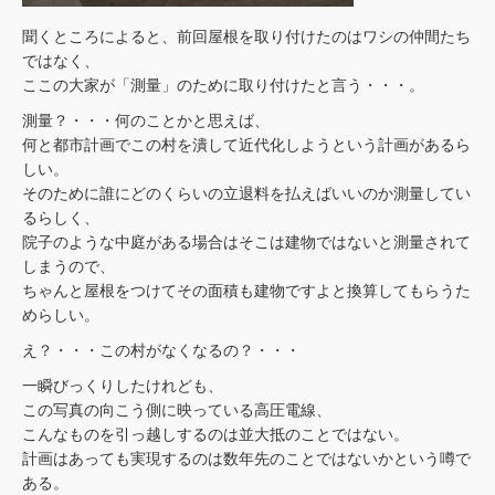
聞くところによると、前回屋根を取り付けたのはワシの仲間たち
ではなく、
ここの大家が「測量」のために取り付けたと言う・・・。
測量？・・・何のことかと思えば、
何と都市計画でこの村を潰して近代化しようという計画があるら
しい。
そのために誰にどのくらいの立退料を払えばいいのか測量してい
るらしく、
院子のような中庭がある場合はそこは建物ではないと測量されて
しまうので、
ちゃんと屋根をつけてその面積も建物ですよと換算してもらうた
めらしい。
え？・・・この村がなくなるの？・・・
一瞬びっくりしたけれども、
この写真の向こう側に映っている高圧電線、
こんなものを引っ越しするのは並大抵のことではない。
計画はあっても実現するのは数年先のことではないかという噂で
ある。