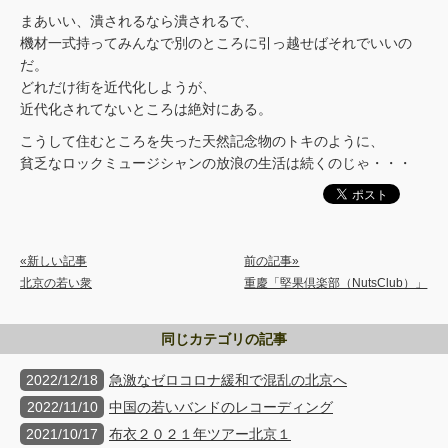
まあいい、潰されるなら潰されるで、
機材一式持ってみんなで別のところに引っ越せばそれでいいの
だ。
どれだけ街を近代化しようが、
近代化されてないところは絶対にある。
こうして住むところを失った天然記念物のトキのように、
貧乏なロックミュージシャンの放浪の生活は続くのじゃ・・・
«新しい記事
前の記事»
北京の若い衆
重慶「堅果倶楽部（NutsClub）」
同じカテゴリの記事
2022/12/18
急激なゼロコロナ緩和で混乱の北京へ
2022/11/10
中国の若いバンドのレコーディング
2021/10/17
布衣２０２１年ツアー北京１