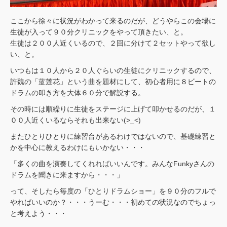
ここから徐々に状況がわかって来るのだが、どうやらこの会場に
生徒が入って９０分クリニックをやって頂きたい、と。
生徒は２００人近くいるので、２回に分けて２セットやって欲し
い、と。
いつもは１０人から２０人ぐらいの生徒にクリニックするので、
許魏の「蓝莲花」という曲を題材にして、初心者用に８ビートの
ドラムの叩き方を大体６０分で解説する。
その時には順繰りに生徒をステージに上げて叩かせるのだが、１
００人近くいるならそれも出来ない(>_<)
またひとりひとりに練習台があるわけではないので、基礎練習と
かを中心に教えるわけにもいかない・・・
「多くの曲を演奏してくれればいいんです。みんなFunkyさんの
ドラムを聞きに来ますから・・・」
って、そしたら毎度の「ひとりドラムショー」を９０分のフルで
やればいいのか？・・・うーむ・・・初めての状況なのでちょっ
と考えよう・・・