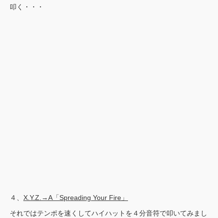
叩く・・・
４、
X.Y.Z.→A「Spreading Your Fire」
それではテンポを速くしてハイハットを４分音符で叩いてみまし