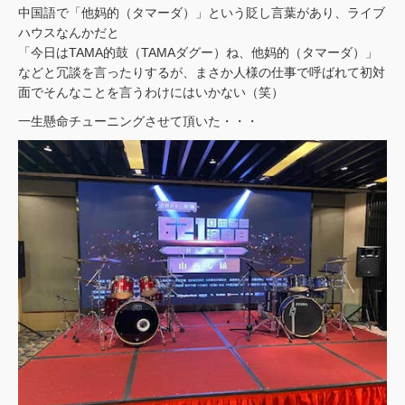
中国語で「他妈的（タマーダ）」という貶し言葉があり、ライブ
ハウスなんかだと
「今日はTAMA的鼓（TAMAダグー）ね、他妈的（タマーダ）」
などと冗談を言ったりするが、まさか人様の仕事で呼ばれて初対
面でそんなことを言うわけにはいかない（笑）
一生懸命チューニングさせて頂いた・・・