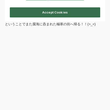
ということでまた腐海に呑まれた極寒の街へ帰る！！(>_<)