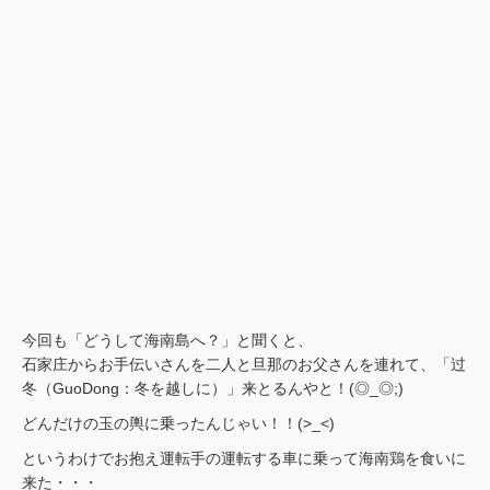
今回も「どうして海南島へ？」と聞くと、
石家庄からお手伝いさんを二人と旦那のお父さんを連れて、「过
冬（GuoDong：冬を越しに）」来とるんやと！(◎_◎;)
どんだけの玉の輿に乗ったんじゃい！！(>_<)
というわけでお抱え運転手の運転する車に乗って海南鶏を食いに
来た・・・