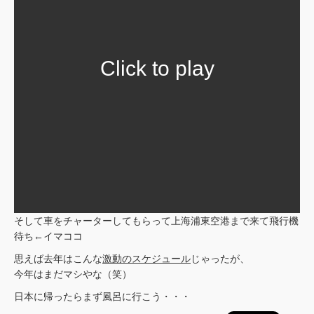
Click to play
そして車をチャーターしてもらって上海浦東空港まで来て飛行機
待ち←イマココ
思えば去年はこんな
激動のスケジュール
じゃったが、
今年はまだマシやな（笑）
日本に帰ったらまず風呂に行こう・・・