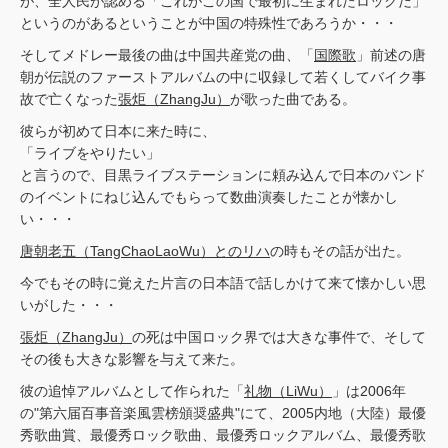
が、全人民が認める「これがこの国で最初に生まれたロックだ」
というのがあるということが中国の特殊性であろうか・・・
そしてメドレー最後の曲は中国共産党の曲、「
国際歌
」前述の唐
朝が伝説のファーストアルバムの中に収録して若くしてバイク事
故で亡くなった
張炬（ZhangJu）
が歌った曲である。
彼らが初めて日本に来た時に、
「ライブをやりたい」
と言うので、目黒ライブステーションに頼み込んで日本のバンド
のイベントにねじ込んでもらって数曲演奏したことが懐かし
い・・・
唐朝老五（TangChaoLaoWu）とのリハ
の時もその話が出た。
今でもその時に覚えた片言の日本語で話しかけて来て懐かしい思
いがした・・・
張炬（ZhangJu）
の死は中国ロック界では大きな事件で、そして
その後も大きな影響を与えて来た。
彼の追悼アルバムとして作られた「
礼物（LiWu）
」は2006年
の"第六届百事音楽風雲榜頒奨盛典"にて、2005内地（大陸）最優
秀歌曲賞、最優秀ロック歌曲、最優秀ロックアルバム、最優秀歌