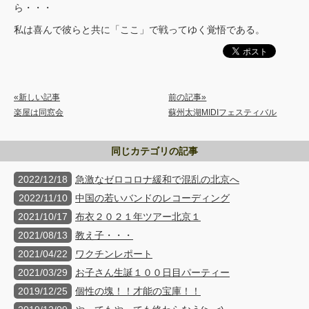
ら・・・
私は喜んで彼らと共に「ここ」で戦ってゆく覚悟である。
«新しい記事
前の記事»
楽屋は同窓会
蘇州太湖MIDIフェスティバル
同じカテゴリの記事
2022/12/18
急激なゼロコロナ緩和で混乱の北京へ
2022/11/10
中国の若いバンドのレコーディング
2021/10/17
布衣２０２１年ツアー北京１
2021/08/13
教え子・・・
2021/04/22
ワクチンレポート
2021/03/29
お子さん生誕１００日目パーティー
2019/12/25
個性の塊！！才能の宝庫！！