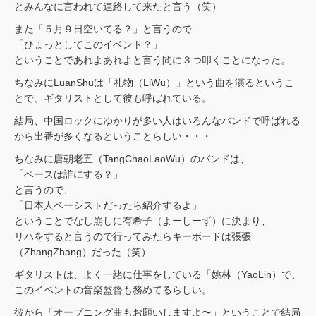
とみんなに言われて連絡して来たと言う（笑）
また「５月９日空いてる？」と言うので
「ひょっとしてこのイベント？」
ということであれよあれよと言う間に３つ叩くことになった。
ちなみにLuanShuは「
礼物（LiWu）
」という曲を演るというこ
とで、ギタリストとして彼も呼ばれている。
結局、中国ロックにゆかりが多い人はいろんなバンドで呼ばれる
から出番が多くなるということらしい・・・
ちなみに唐朝老五（TangChaoLaoWu）のバンドは、
「ベースは誰にする？」
と言うので、
「日本人ベーシストだったら紹介するよ」
ということでなし崩しに有希子（よーしーず）に決まり、
リハ
をすると言うので行ってみたらキーボードは張張
（ZhangZhang）だった（笑）
ギタリストは、よく一緒に仕事をしている「姚林（YaoLin）で、
このイベントの音楽監督も務めてるらしい。
彼から「オープニング曲もお願いしますよ〜」ということで結局