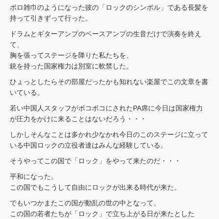
ボロ雑巾のようになった彼の「ロックのシンボル」である長髪を
持って引きずって行った。
ドラムとギターアンプのベースアンプの生音だけで演奏を終え
て、
胸を張ってステージを降りた私たちを、
銃を持った国家権力は別室に軟禁した。
ひょっとしたらその部屋だったかも知れない楽屋でこの文章を書
いている。
若い中国人スタッフがボコボコにされたPA席に今日は国家権力
が圧力をかけに来ることはないだろう・・・
しかしそんなことは多かれ少なかれ今日のこのステージに立って
いる中国ロックの立役者達はみんな経験している。
そうやってこの国で「ロック」をやって来たのだ・・・
平和になった。
この国でもこうして自由にロックが出来る時代が来た。
でもいつかまたこの国が動乱の世の中となって、
この国の若者たちが「ロック」で立ち上がる日が来たとした