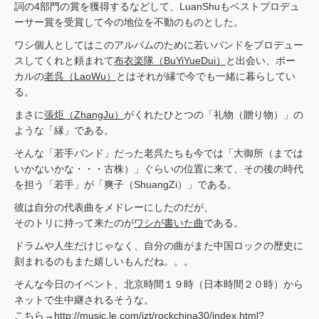
詞の4部門の賞を獲得するなどして、LuanShuもベストプロデュ
ーサー賞を受賞して今の地位を不動のものとした。
ワシ個人としてはこのアルバムのために若いバンドをプロデュー
スしてくれと頼まれて
布衣楽隊（BuYiYueDui）
と出会い、ボー
カルの
老呉（LaoWu）
とはそれが縁で今でも一緒に暮らしてい
る。
まさに
張炬（ZhangJu）
がくれたひとつの「礼物（贈り物）」の
ような「縁」である。
そんな「若手バンド」だった老呉たちも今では「大御所（までは
いかないかな・・・古株）」ぐらいの位置に来て、その後の時代
を担う「若手」が「爽子（ShuangZi）」である。
彼は自分の代表曲をメドレーにしたのだが、
そのトリに持って来たのが
ワシが書いた曲
である。
ドラムや人生だけじゃなく、自分の曲がまた中国ロックの歴史に
刻まれるのもまた嬉しいもんだね。。。
そんな今日のイベント、北京時間１９時（日本時間２０時）から
ネットで生中継されるそうな。
こちら→
http://music.le.com/izt/rockchina30/index.html?