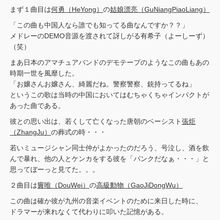
まず１曲目は
何勇（HeYong）
の
姑娘漂亮（GuNiangPiaoLiang）
「この曲も中国人なら誰でも知ってる曲なんですか？？」
メドレーのDEMO音源を渡されて訝しがる有希子（よーしーず）
（笑）
まあ日本のアマチュアバンドのデモテープのようなこの曲もあの
時期一世を風靡した。
「お嬢さんお嬢さん、綺麗だね。警察警察、銃持ってるね」
というこの歌は当時の中国においてはむちゃくちゃインパクトが
あった曲である。
彼との思い出は、若くして亡くなった唐朝のベーシスト
張炬
（ZhangJu）
の葬式の時・・・
若いミュージシャン同士仲がよかったのだろう、号泣し、酒を飲
んで暴れ、他の人とケンカをする彼を「パンクだなぁ・・・」と
思ってぼーっと見てた。。。
２曲目は
竇唯（DouWei）
の
高級動物（GaoJiDongWu）
この曲は確か彼が九州の音楽イベントのために来日した時に、
ドラマーが来れなくて代わりに叩いた記憶がある。