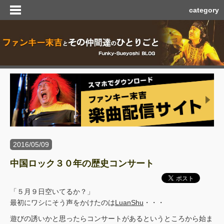
category
2016/05/09
中国ロック３０年の歴史コンサート
「５月９日空いてるか？」
最初にワシにそう声をかけたのは
LuanShu
・・・
遊びの誘いかと思ったらコンサートがあるというところから始ま