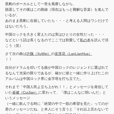
黒豹のボーカルとして一世を風靡しながら、
脱退してその後はこの路線（現在はもっと難解な音楽）を進んで
いるが、
あのまま黒豹に在籍していたら・・・と考える人間はワシだけで
はないだろう。
中国ロックを大きく変えたのは実はひとりの女性だった・・・
などという話は長くなるのでここでは割愛して
私の本
を読んで頂
こう（笑）
さて次の曲は
許魏（XuWei）
の
蓝莲花（LanLianHua）
！！
自分がドラムを叩いてる曲が中国ロックのレジェンドに選ばれて
るなんて光栄の限りであるが、確かに彼と一緒に作り上げたこの
アルバムは中国ロック界に金字塔を打ち立てた。
それまで「中国人民よ立ち上がれ！！」とメッセージを発信して
いた
崔健（CuiJian）
に変わって、「僕はこんなに弱いんだ」と
いうメッセージ
（一緒に飲んでる時に「絶望の中で一筋の希望を見た」ってのが
君のメッセージだね、と本人にそう言うと「それ以上言わないで