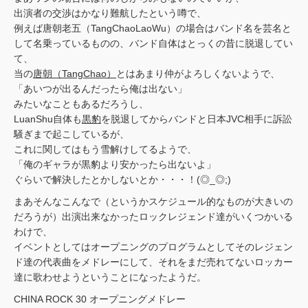
出演者の交渉はかなり難航したという噂で、
例えば唐朝老五（TangChaoLaoWu）の場合はバンド名を芸名と
して名乗っているものの、バンド自体はとっくの昔に脱退してい
て、
当の
唐朝（TangChao）
とはあまり仲がよろしくないようで、
「あいつが出るんだったら俺は出ない」
みたいなこともあるだろうし、
LuanShu自体も
黒豹
を脱退してからバンドと日本JVC相手に訴訟
騒ぎまで起こしているが、
これに関してはもう雪解けしてるようで、
「俺のギャラが黒豹より安かったら出ないよ」
ぐらいで解決したとかしないとか・・・！(◎_◎;)
まあそんなこんなで（というかスケジュール的なものが大きいの
だろうが）出演出来なかったロックレジェンド達がいくつかいる
わけで、
イベントとしてはオープニングのプログラムとしてそのレジェン
ド達の代表曲をメドレーにして、それをまだ売れてないロッカー
達に歌わせようということになったようだ。
CHINA ROCK 30 オープニングメドレー