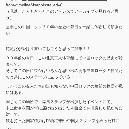
from=timeline&isappinstalled=0
（見逃した人もきっとこのアドレスでアーカイブが見れると思
う）
是非この中国ロック３０年の歴史の節目を一緒に体験して頂きた
い・・・
蛇足だがやはり書いておこうと思って加筆！！
３０年前の今日、この北京工人体育館にて中国ロックの歴史が始
まって、
そしてこの日にワシはいろんな思い出のある中国ロックの仲間た
ちと共にこのステージに立っている・・・
しかしこの友人たちの誰も知らない中国ロックの暗部の物語が私
にはある。
同じくこの場所で、爆風スランプが出演したイベントにて、
中止命令を聞かずに届け出を出した４曲全てを演奏した私たちに
対して、
銃を持った国家権力はPA席で若い中国人スタッフをめった打に
し、