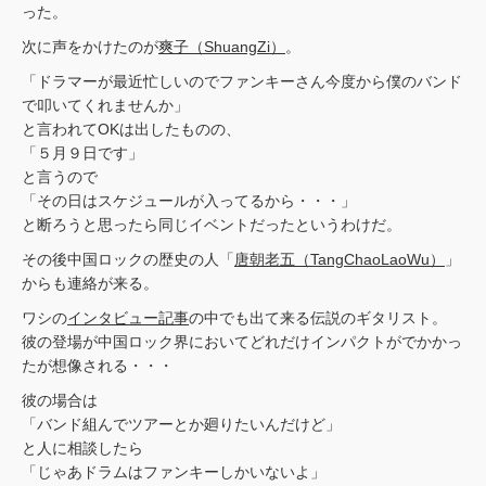
った。
次に声をかけたのが
爽子（ShuangZi）
。
「ドラマーが最近忙しいのでファンキーさん今度から僕のバンド
で叩いてくれませんか」
と言われてOKは出したものの、
「５月９日です」
と言うので
「その日はスケジュールが入ってるから・・・」
と断ろうと思ったら同じイベントだったというわけだ。
その後中国ロックの歴史の人「
唐朝老五（TangChaoLaoWu）
」
からも連絡が来る。
ワシの
インタビュー記事
の中でも出て来る伝説のギタリスト。
彼の登場が中国ロック界においてどれだけインパクトがでかかっ
たが想像される・・・
彼の場合は
「バンド組んでツアーとか廻りたいんだけど」
と人に相談したら
「じゃあドラムはファンキーしかいないよ」