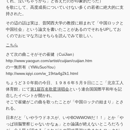
くれ、泣いちゃうから」と答えたのが印象的だった）
を歌にして、高度成長についていけない多くの若者に絶大的に支
持された。
その辺の話は実は、昔関西大学の教授に頼まれて「中国ロックと
中国社会」という論文を書いたことがあるのでそれをUPしてお
くのでおヒマな方はそちらを読んでみて欲しい。
こちら
さて次の曲こそがその崔健（CuiJian）
http://www.yaogun.com/artist/cuijian/cuijian.htm
の一無所有（YiWuSuoYou）
http://www.iqiyi.com/w_19rta4g2k1.html
ちょうど３０年前の今日、１９８６年５月９日にここ「北京工人
体育館」にて
第1届百名歌星演唱会
という連合国国際平和年を記
念したイベントが開かれ、
そこで崔健がこの曲を歌ったことが「中国ロックの始まり」とさ
れる。
日本だと「いやラウドネスが、いやBOWWOWだ！！」とか「や
っぱ頭脳警察じゃないかなぁ」とか論議が絶えないところだろう