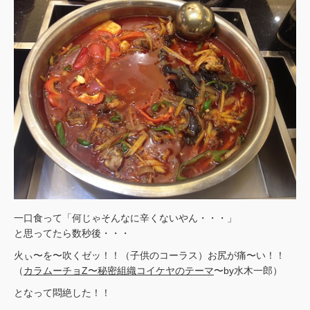
一口食って「何じゃそんなに辛くないやん・・・」
と思ってたら数秒後・・・
火ぃ〜を〜吹くゼッ！！（子供のコーラス）お尻が痛〜い！！
（
カラムーチョZ〜秘密組織コイケヤのテーマ
〜by水木一郎）
となって悶絶した！！