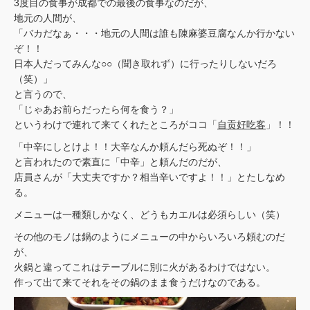
3度目の食事が成都での最後の食事なのだが、
地元の人間が、
「バカだなぁ・・・地元の人間は誰も陳麻婆豆腐なんか行かない
ぞ！！
日本人だってみんな○○（聞き取れず）に行ったりしないだろ
（笑）」
と言うので、
「じゃあお前らだったら何を食う？」
というわけで連れて来てくれたところがココ「
自贡好吃客
」！！
「中辛にしとけよ！！大辛なんか頼んだら死ぬぞ！！」
と言われたので素直に「中辛」と頼んだのだが、
店員さんが「大丈夫ですか？相当辛いですよ！！」とたしなめ
る。
メニューは一種類しかなく、どうもカエルは必須らしい（笑）
その他のモノは鍋のようにメニューの中からいろいろ頼むのだ
が、
火鍋と違ってこれはテーブルに別に火があるわけではない。
作って出て来てそれをその鍋のまま食うだけなのである。