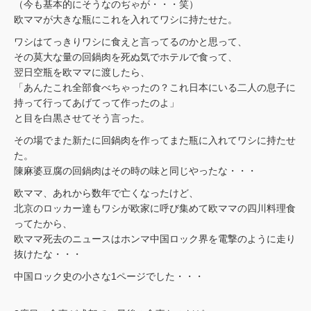
（今も基本的にそうなのぢゃが・・・笑）
欧ママが大きな瓶にこれを入れてワシに持たせた。
ワシはてっきりワシに食えと言ってるのかと思って、
その莫大な量の回鍋肉を死ぬ気でホテルで食って、
翌日空瓶を欧ママに渡したら、
「あんたこれ全部食べちゃったの？これ日本にいる二人の息子に
持って行ってあげてって作ったのよ」
と目を白黒させてそう言った。
その場でまた新たに回鍋肉を作ってまた瓶に入れてワシに持たせ
た。
陳麻婆豆腐の回鍋肉はその時の味と同じやったな・・・
欧ママ、あれから数年で亡くなったけど、
北京のロッカー達もワシが欧家に呼び集めて欧ママの四川料理食
ってたから、
欧ママ死去のニュースはホンマ中国ロック界を電撃のように走り
抜けたな・・・
中国ロック史の小さな1ページでした・・・