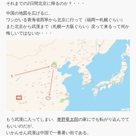
それまでの2日間北京に帰るのか？・・・
中国の地図を広げるに、
ワシがいる青海省西寧から北京に行って（福岡ー札幌ぐらい）
また北京から武漢まで（札幌ー大阪ぐらい）戻って来るって何か
悔しいではないか・・・
もう武漢に入ってしまい、
奥野竜太郎
の家にでも転がり込んでて
もいいのだが、
いかんせん武漢は中国で一番暑い街である。