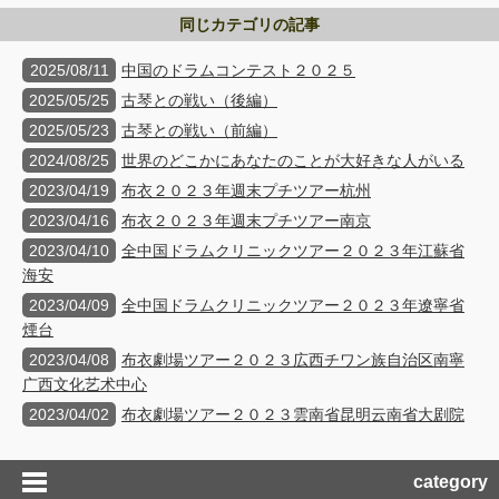
同じカテゴリの記事
2025/08/11
中国のドラムコンテスト２０２５
2025/05/25
古琴との戦い（後編）
2025/05/23
古琴との戦い（前編）
2024/08/25
世界のどこかにあなたのことが大好きな人がいる
2023/04/19
布衣２０２３年週末プチツアー杭州
2023/04/16
布衣２０２３年週末プチツアー南京
2023/04/10
全中国ドラムクリニックツアー２０２３年江蘇省
海安
2023/04/09
全中国ドラムクリニックツアー２０２３年遼寧省
煙台
2023/04/08
布衣劇場ツアー２０２３広西チワン族自治区南寧
广西文化艺术中心
2023/04/02
布衣劇場ツアー２０２３雲南省昆明云南省大剧院
category