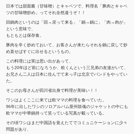
日本では甜面酱（甘味噌）とキャベツで、料理名「豚肉とキャベ
ツの甘味噌炒め」ってそれ全然違うぞ！！
回鍋肉というのは「回→戻って来る」「鍋→鍋に」「肉→肉が」
という意味で、
もともとは保存食。
豚肉を辛く炒めておいて、お客さんが来たらそれを鍋に戻して炒
め直せばすぐに出せるというもの。
この料理には実は思い出があって、
もう20年ほど前になろうか、欧くんという三兄弟の友達がいて、
お兄さん二人は日本に住んでて末っ子は北京でバンドをやってい
た。
そこのお母さんが四川省出身で料理が美味い！！
ワシはよくここに来ては欧ママの料理を食べていた。
96年に出したワシのソロアルバム亜州鼓魂のジャケットの中にも
欧ママが中華鍋持って笑っている写真が載っている。
その頃ワシはまだ中国語を覚えたてでコミュニケーションに少々
問題があり、