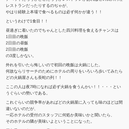
レストランだったりするのぢゃが、
やはり経験上本場で食べるものは必ず何かが違う！！
というわけで1食目！！
昼過ぎに着いたのでちゃんとした四川料理を食えるチャンスは
1日目の晩飯
2日目の昼飯
2日目の晩飯
の3度しかない。
外れを引いたら悔しいので初回の晩飯は火鍋にした。
何故ならリサーチのためにホテルの周りをいろいろ歩いてみたら
どの火鍋屋さんも長蛇の列！！
ここの人は夜7時になれば必ず火鍋を食うんかい！！・・・とい
うぐらいの勢いである。
これぐらいの競争率があればどの火鍋屋に入っても味のほどは間
違いないのだが、
一応ホテルの受付のスタッフに何処か美味いかと聞いたら、
そのホテルの隣が美味いよということになった。