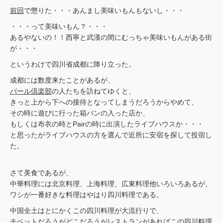
前回
で懲りた・・・あんまし美味いもんもないし・・・
・・・って美味いもん？・・・
あるやないの！！西寧と武漢の間にむっちゃ美味いもんがある街
が・・・
というわけで四川省成都に降り立った。
成都には数度来たことがあるが、
パール倶楽部
の人たちを訪ねてゆくと、
きっと上から下への接待となってしまうだろうからやめて、
その時に遊びに行った箱バンの入った店か、
もしくは布衣の時とPairの時に出演したライブハウスか・・・
と思ったがライブハウスの方を選んで近所に安宿を探して投宿し
た。
さて美食であるが、
中華料理には北京料理、上海料理、広東料理他いろいろあるが、
ワシが一番好きな料理はやはり四川料理である。
中国全土はとにかくこの四川料理が大流行りで、
チベットだろうがどこだろうがレストランがあればこの四川料理