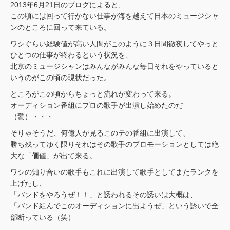
2013年6月21日のブログ
によると、
この頃には回って行かない仕事が海を越えて日本のミュージシャ
ンのところに回って来ている。
ワシぐらい経験値が高い人間が
このように３日間徹夜
してやっと
ひとつの仕事が終わるという状況を、
北京のミュージシャンはみんながみんな毎日それをやっていると
いうのがこの頃の現状だった。
ところがこの頃からちょっと流れが変わって来る。
オーディション番組にプロの歌手が出演し始めたのだ
（驚）・・・
そりゃそうだ、何億人が見るこのテの番組に出演して、
勝ち残ってゆく限りそれはその歌手のプロモーションとしては絶
大な「価値」が出て来る。
ワシの知り合いの歌手もこれに出演して歌手としてまたランクを
上げたし、
「バンドをやろうぜ！！」と誘われるその誘いは大概は、
「バンド組んでこのオーディションに出ようぜ」という誘いで全
部断っている（笑）