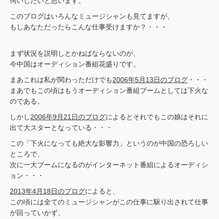
伺いしたいと思います。
このブログはいろんなミュージシャンも見てますが、
もしあなただったらこんな仕事受けますか？・・・
まず状況を説明しとかねばならないのが、
今中国はオーディション番組花盛りです。
まあこれは私が関わっただけでも
2006年5月13日のブログ
・・・
まあでもこの頃はもうオーディション番組ブームとしては下火な
のである。
しかし
2006年9月21日のブログ
によるとそれでもこの娘はそれに
出て大スターとなっている・・・
この「下火になっても絶大な影響力」というのが中国の恐ろしい
ところで、
次に一大ブームになるのがインターネット番組によるオーディシ
ョン・・・
2013年4月18日のブログ
によると、
この頃には全てのミュージシャンがこの仕事に駆り出されて仕事
が回っていかず、