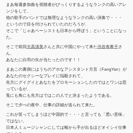
まあ毎週参加曲を視聴者がびっくりするようなランクの高いアレ
ンジをして、
他の歌手のバンドでは無理なようなランクの高い演奏で・・・
というので目を付けられていたのだろうが、
そこで「じゃあベーシストも日本から呼ぼう」ということになっ
た。
そこで前回
大高清美
さんと共に中国にやって来た
渋谷有希子
さ
ん、
あなたに白羽の矢が当たったのです！！
まあこの裏側にはうちのアホなアシスタント方言（FangYan）が
あなたのセクシーなプレイに悩殺されて、
先方にグイグイとあなたをプロモーションしたのではとワシは思
っているが、
兎にも角にも先方はではこの人でと決まったようである。
そこで夕べの夜中、仕事の詳細が送られて来た。
これが笑ってしまうほど中国的で・・・と言っても「悪い意味」
ではない、
日本人ミュージシャンにしては喉から手が出るほどオイシイ仕事