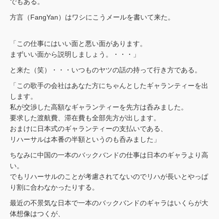
でもある。
方言（FangYan）はワシにこうメールを書いて来た。
「この仕事にはいい面と悪い面があります。
まずいい面から説明しましょう。・・・」
と来た（笑）・・・いつものヤツの話の持って行き方である。
「この歌手の会社はあなた方にちゃんとしたギャランティーを出
します。
私が交渉した高額なギャランティーを先方は呑みました。
要求した渡航費、滞在費も全部先方が出します。
おまけに日本式のギャランティーの支払いである、
リハーサルは本番の半額というのも呑みました」
ちなみに中国の一本のバックバンドの仕事は日本のギャラより高
い。
でもリハーサルのことが考慮されてないのでリハが長いとやっぱ
り割に合わなかったりする。
最近の不景気な日本で一本のバックバンドのギャラはいくらが大
体想像はつくが、