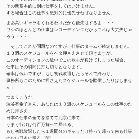
その間基本的に別の仕事をしてはいけません。
する場合はこの仕事を絶対的に優先せねばなりません」
まあ高いギャラをくれるわけだから優先はするよ・・・
ワシのほとんどの仕事はレコーディングだからこれは大丈夫じゃ
ろう・・・
「そしてこれが問題なのですが、仕事のタームが確定しません。
１３週のスケジュールをベタ押さえさせて頂きますが、
このオーディションの途中でこの歌手が負けてしまった場合、
仕事はその瞬間に打ち切りとなります。
確率は低いですが、もし初戦敗退したらそれで終わり、
事務所もこのために押さえたスケジュールを賠償したりはしませ
ん」
つまりこうだ、
渋谷有希子さん、あなたは１３週のスケジュールをこの仕事のた
めに押さえ、
日本の仕事の全てを捨てて北京に来て、
うまく行けば何百万持って帰れる、
もし初戦敗退したら１週間分のギャラだけ持って帰って何も仕事
のない日本に帰る（笑）