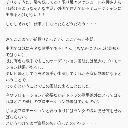
そりゃそうだ、勝ち残ってゆく限り延々スケジュールを押さえら
れ続けるようなそんな生活が外国で住んでいるミュージシャンに
出来るわけがない！！
しかしそれが「仕事」になったらどうだろう・・・
さてここまでが前振りだったが、ここからが本題。
中国では既に有名な歌手であるTさん（ちなみにワシは顔見知り
ではない）、
既に有名な歌手でもこのオーディション番組には絶大なプロモー
ション効果があるし、
テレビ局としても有名歌手が出演してくれたら宣伝効果になると
いうことで、
じゃあということでこの番組に出ることにした。
今やプロモーションが必要ない超トップの歌手以外にとってはそ
れほどこの番組のプロモーション効果はでかいのだ。
じゃあプロモーションと言う限りにはランクの高い見せ方をせね
ばならない、
というわけでまず白羽の矢が立ったのがワシ・・・