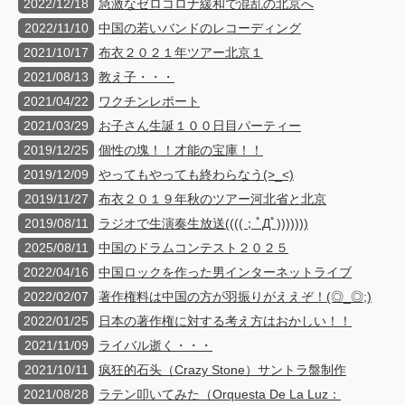
2022/12/18
急激なゼロコロナ緩和で混乱の北京へ
2022/11/10
中国の若いバンドのレコーディング
2021/10/17
布衣２０２１年ツアー北京１
2021/08/13
教え子・・・
2021/04/22
ワクチンレポート
2021/03/29
お子さん生誕１００日目パーティー
2019/12/25
個性の塊！！才能の宝庫！！
2019/12/09
やってもやっても終わらなう(>_<)
2019/11/27
布衣２０１９年秋のツアー河北省と北京
2019/08/11
ラジオで生演奏生放送((((；ﾟДﾟ)))))))
2025/08/11
中国のドラムコンテスト２０２５
2022/04/16
中国ロックを作った男インターネットライブ
2022/02/07
著作権料は中国の方が羽振りがええぞ！(◎_◎;)
2022/01/25
日本の著作権に対する考え方はおかしい！！
2021/11/09
ライバル逝く・・・
2021/10/11
疯狂的石头（Crazy Stone）サントラ盤制作
2021/08/28
ラテン叩いてみた（Orquesta De La Luz：