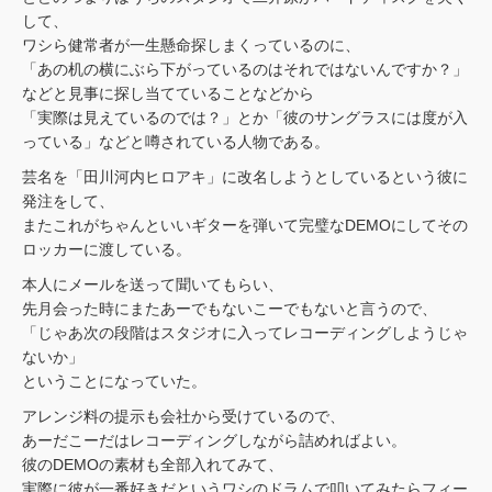
して、
ワシら健常者が一生懸命探しまくっているのに、
「あの机の横にぶら下がっているのはそれではないんですか？」
などと見事に探し当てていることなどから
「実際は見えているのでは？」とか「彼のサングラスには度が入
っている」などと噂されている人物である。
芸名を「田川河内ヒロアキ」に改名しようとしているという彼に
発注をして、
またこれがちゃんといいギターを弾いて完璧なDEMOにしてその
ロッカーに渡している。
本人にメールを送って聞いてもらい、
先月会った時にまたあーでもないこーでもないと言うので、
「じゃあ次の段階はスタジオに入ってレコーディングしようじゃ
ないか」
ということになっていた。
アレンジ料の提示も会社から受けているので、
あーだこーだはレコーディングしながら詰めればよい。
彼のDEMOの素材も全部入れてみて、
実際に彼が一番好きだというワシのドラムで叩いてみたらフィー