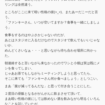
リングは全然違う。
ところがここに来て暗い性格の彼(>_<)、またあーだこーだと言
う。
「ファンキーさん、いつが空いてますか？食事を一緒にしましょ
う」
食事をするのはやぶさかじゃないのだが、
あとはスタジオに入るだけなのでスタジオで飲んでもいいじゃな
いか、
めんどくさいなぁ・・・と思いながら待ち合わせ場所に向かっ
た。
朝連絡すると言いながら来なかったのでワシと小畑は実は既にメ
シを食ってしまい、
じゃあお茶でもしながらミーティングしようと思ってたら、
そこに来ても「ファンキーさん何か食べましょう」としつこい。
まあ「腹が減ってるんだな」と思って付き合うことにした。
２度目の昼飯となるががんがんに飲まさせて頂いて、
まあ暗い性格の彼にしては飲めない酒を飲みながら明るくいろん
なことを話していたが、