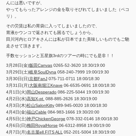
んには悪いですが、
やってもらったアレンジの金を取りそびれてしまいました（ペコ
リ）。
その労賃は私の胃袋に入ってしまいましたので、
胃液かウンコで返されても困るでしょうから、
田川河内ヒロアキさんには私が日本でまた美味しいものでもご馳
走させて頂きます。
手数セッションと五星旗3rdのツアーの時にでも是非！！
3月28日(金)
飯田Canvas
0265-52-3620 18:30/19:00
3月29日(土)
岐阜SoulDyna
058-240-7999 19:00/19:30
3月30日(日)
京都FanJ
075-711-0711 18:00/18:30
3月31日(月)
大阪南堀江Knave
06-6535-0691 18:00/18:30
4月1日(火)
岡山Desperado
086-225-5044 19:00/19:30
4月2日(水)
高知X-pt.
088-885-2626 18:30/19:00
4月3日(木)
松山SalonKitty
089-945-0020 18:00/18:30
4月4日(金)
福山Cable
084-983-1666 19:30/20:00
4月5日(土)
神戸ChickenGeorge
078-332-0146 18:00/18:30
4月6日(日)
梅田RoyalHorse
06-6312-8958 19:00/19:00
4月7日(月)
名古屋ell.FITS ALL
052-201-5004 18:30/19:00