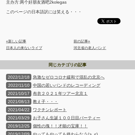
主办方:两个好朋友酒吧2kolegas
このページの日本語訳には笑える・・・
«新しい記事
前の記事»
日本人の来ないライブ
河北省の老人バンド
同じカテゴリの記事
2022/12/18
急激なゼロコロナ緩和で混乱の北京へ
2022/11/10
中国の若いバンドのレコーディング
2021/10/17
布衣２０２１年ツアー北京１
2021/08/13
教え子・・・
2021/04/22
ワクチンレポート
2021/03/29
お子さん生誕１００日目パーティー
2019/12/25
個性の塊！！才能の宝庫！！
2019/12/09
やってもやっても終わらなう(>_<)