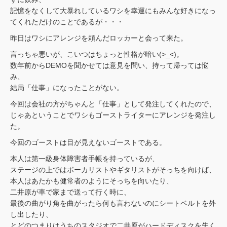
記憶をなくして大暴れしているワシを幸運にもみんな好きになっ
てくれただけのことであるが・・・
昨日はワシにアレンジを頼んだロッカーと会って来た。
言っちゃ悪いが、こいつはちょっと性格が暗い(>_<)。
数年前からDEMOを聞かせては意見を問い、持って帰っては悩
み、
結局「仕事」になったことがない。
今回は会社の方がちゃんと「仕事」として発注してくれたので、
じゃあということでワシもゴーストライターにアレンジを発注し
た。
今回のゴーストは目が見えないゴーストである。
本人は第一級身体障害者手帳を持っているが、
ステージの上ではボーカリストやギタリストがそっちを向けば、
本人はあたかも健常者のようにそっちを向いたり、
二井原が車で家まで送って行く時に、
最後の曲がり角を曲がったら何も言わないのにシートベルトを外
し出したり、
とどのつまりはうちのスタジオで二井原がハードディスクを失く