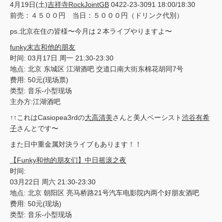
4月19日(土)
吉祥寺RockJointGB
0422-23-3091 18:00/18:30
前売：４５００円 当日：５０００円（ドリンク代別）
ps.北京在住の皆様〜今月は２本ライブやりますよ〜
funky末吉和他的朋友
时间: 03月17日 周一 21:30-23:30
地点: 北京 东城区 江湖酒吧 交道口南大街东棉花胡同7号
费用: 50元(现场票)
类型: 音乐-小型现场
主办方:江湖酒吧
↑↑これはCasiopea3rdの
大高清美
さんと美人ベーシスト
渋谷有希
子
さんとです〜
また日中重金属対決ライブもあります！！
【Funky和他的朋友们】中日摇滚之夜
时间:
03月22日 周六 21:30-23:30
地点: 北京 朝阳区 亮马桥路21号汽车电影院内两个好朋友酒吧
费用: 50元(现场)
类型: 音乐-小型现场