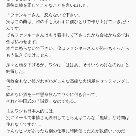
最後に膝を正してこんなことを言い出した。
「ファンキーさん、怒らないで下さい。
実はこの曲は、誰の手も入れずに僕ひとりで作り上げていきたい
んです。
でもファンキーさんはもう着手して下さったから会社から必ずお
金は払わせます。
本当に怒らないで下さい。僕はファンキーさんが怒っちゃったら
もう生きてゆけません」
深々と頭を下げるが、ワシは「ははあ、そういうわけなのね」と
納得した。
何故金もない彼がわざわざこんな高級な火鍋屋をセッティングし
て、
飲めない酒を一生懸命飲んでワシに付き合って、
それが中国式の「誠意」なのである。
まあワシも日本人的には、
別にメールで事情さえ説明してもらえばこんな「無駄」な時間は
使わなくてすむし、
そんなヒマがあったら別の仕事に時間使った方が数倍いいのだ