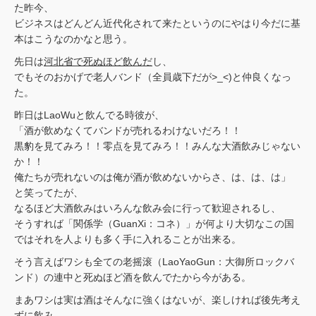
た昨今、
ビジネスはどんどん近代化されて来たというのにやはり今だに基
本はこうなのかなと思う。
先日は
河北省で死ぬほど飲んだ
し、
でもそのおかげで老人バンド（全員歳下だが>_<)と仲良くなっ
た。
昨日はLaoWuと飲んでる時彼が、
「酒が飲めなくてバンドが売れるわけないだろ！！
黒豹を見てみろ！！零点を見てみろ！！みんな大酒飲みじゃない
か！！
俺たちが売れないのは俺が酒が飲めないからさ、は、は、は」
と笑ってたが、
なるほど大酒飲みはいろんな飲み会に行って歓迎されるし、
そうすれば「関係学（GuanXi：コネ）」が何より大切なこの国
ではそれを人よりも多く手に入れることが出来る。
そう言えばワシも全ての老摇滚（LaoYaoGun：大御所ロックバ
ンド）の連中と死ぬほど酒を飲んでたから今がある。
まあワシは実は酒はそんなに強くはないが、楽しければ後先考え
ずに飲み、