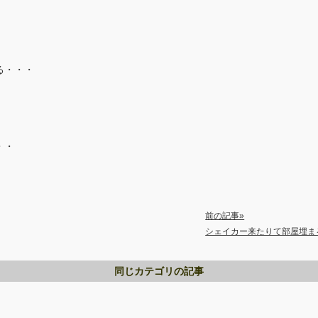
る・・・
・・
前の記事»
シェイカー来たりて部屋埋ま
同じカテゴリの記事