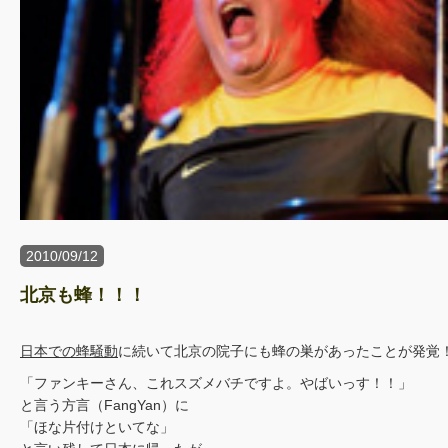
2010/09/12
北京も蜂！！！
日本での蜂騒動
に続いて北京の院子にも蜂の巣があったことが発覚
「ファンキーさん、これスズメバチですよ。やばいっす！！」
と言う方言（FangYan）に
「ほな片付けといてな」