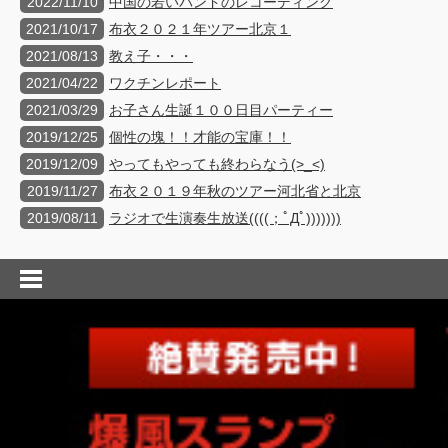
2022/11/10
中国の若いバンドのレコーディング
2021/10/17
布衣２０２１年ツアー北京１
2021/08/13
教え子・・・
2021/04/22
ワクチンレポート
2021/03/29
お子さん生誕１００日目パーティー
2019/12/25
個性の塊！！才能の宝庫！！
2019/12/09
やってもやっても終わらなう(>_<)
2019/11/27
布衣２０１９年秋のツアー河北省と北京
2019/08/11
ラジオで生演奏生放送((((；ﾟДﾟ)))))))