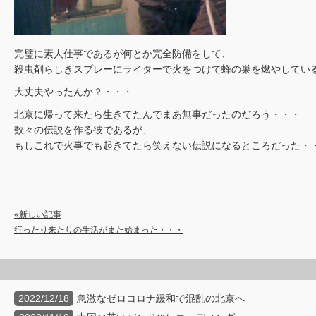
完璧に素人仕事であるが何とか完全防備をして、
殺虫剤らしきスプレーにライターで火をつけて蜂の巣を燃やしてい
大丈夫やったんか？・・・
北京に帰って来たら生きてたんでまあ無事だったのだろう・・・
数々の伝説を作る彼であるが、
もしこれで火事でも起きてたら笑えない伝説になるところだった・
«新しい記事
行ったり来たりの生活がまた始まった・・・
2022/12/18
急激なゼロコロナ緩和で混乱の北京へ