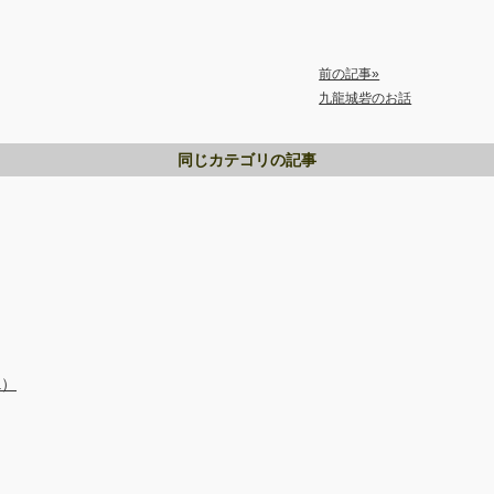
前の記事»
九龍城砦のお話
同じカテゴリの記事
a）