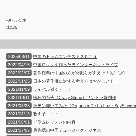
«新しい記事
蜂の巣
2025/08/11
中国のドラムコンテスト２０２５
2022/04/16
中国ロックを作った男インターネットライブ
2022/02/07
著作権料は中国の方が羽振りがええぞ！(◎_◎;)
2022/01/25
日本の著作権に対する考え方はおかしい！！
2021/11/09
ライバル逝く・・・
2021/10/11
疯狂的石头（Crazy Stone）サントラ盤制作
2021/08/28
ラテン叩いてみた（Orquesta De La Luz：SoySincer
2021/08/13
教え子・・・
2021/08/01
ドラムレッスンの内容
2021/07/07
最先端の中国ミュージックビジネス