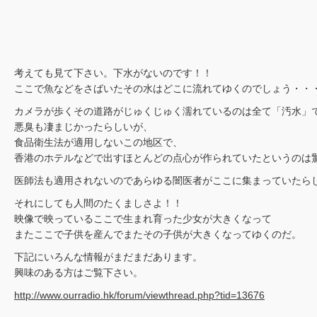
考えても見て下さい。下水がないのです！！
ここで魚などをさばいたその水はどこに流れてゆくのでしょう・・
カメラが歩くその道路がじゅくじゅく濡れているのは全て「汚水」
悪臭も凄まじかったらしいが、
食品衛生法が適用しないこの地区で、
香港のホテルなどで出すほとんどの点心が作られていたというのは
医師法も適用されないのであらゆる闇医者がここに集まっていたら
それにしても人間のたくましさよ！！
映像で映っているここで生まれ育った少女が大きくなって
またここで子供を産んでまたその子供が大きくなってゆくのだ。
下記にいろんな情報がまだまだあります。
興味のある方はご覧下さい。
http://www.ourradio.hk/forum/viewthread.php?tid=13676