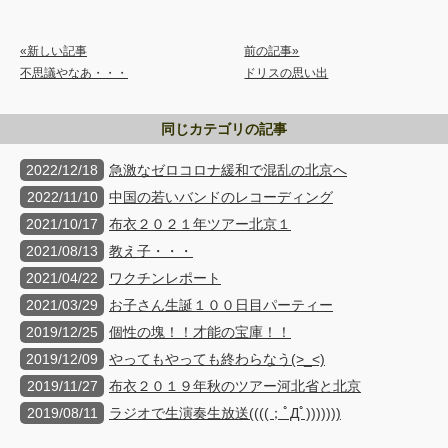
«新しい記事
前の記事»
不思議やなあ・・・
ドリスの思い出
同じカテゴリの記事
2022/12/18
急激なゼロコロナ緩和で混乱の北京へ
2022/11/10
中国の若いバンドのレコーディング
2021/10/17
布衣２０２１年ツアー北京１
2021/08/13
教え子・・・
2021/04/22
ワクチンレポート
2021/03/29
お子さん生誕１００日目パーティー
2019/12/25
個性の塊！！才能の宝庫！！
2019/12/09
やってもやっても終わらなう(>_<)
2019/11/27
布衣２０１９年秋のツアー河北省と北京
2019/08/11
ラジオで生演奏生放送((((；ﾟДﾟ)))))))