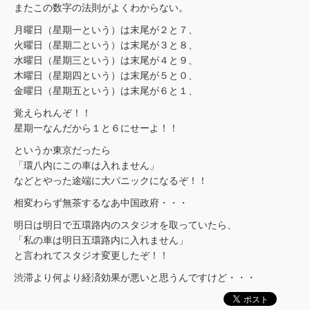
またこの数字の法則がよくわからない。
月曜日（星期一という）は末尾が２と７、
火曜日（星期二という）は末尾が３と８、
水曜日（星期三という）は末尾が４と９、
木曜日（星期四という）は末尾が５と０、
金曜日（星期五という）は末尾が６と１、
覚えられんぞ！！
星期一なんだから１と６にせーよ！！
というか東京だったら
「環八内にこの車は入れません」
などとやった途端に大パニックになるぞ！！
相変わらず無茶するなあ中国政府・・・
明日は明日で五環路内のスタジオを取っていたら、
「私の車は明日五環路内に入れません」
と言われてスタジオ変更したぞ！！
渋滞より何より経済効果が悪いと思うんですけど・・・