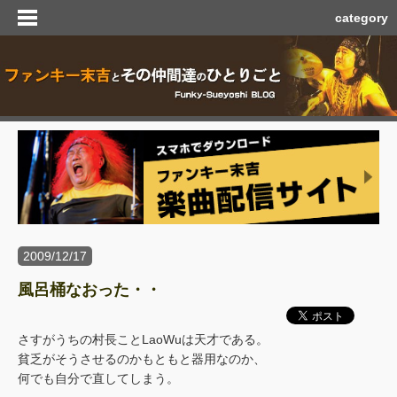
category
2009/12/17
風呂桶なおった・・
さすがうちの村長ことLaoWuは天才である。
貧乏がそうさせるのかもともと器用なのか、
何でも自分で直してしまう。