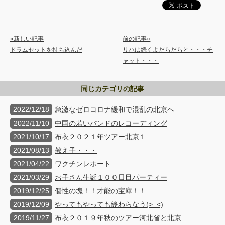
«新しい記事
前の記事»
ドラムセットを持ち込んだ
リハは続くよだらだらと・・・チ
ャット・・・
同じカテゴリの記事
2022/12/18
急激なゼロコロナ緩和で混乱の北京へ
2022/11/10
中国の若いバンドのレコーディング
2021/10/17
布衣２０２１年ツアー北京１
2021/08/13
教え子・・・
2021/04/22
ワクチンレポート
2021/03/29
お子さん生誕１００日目パーティー
2019/12/25
個性の塊！！才能の宝庫！！
2019/12/09
やってもやっても終わらなう(>_<)
2019/11/27
布衣２０１９年秋のツアー河北省と北京