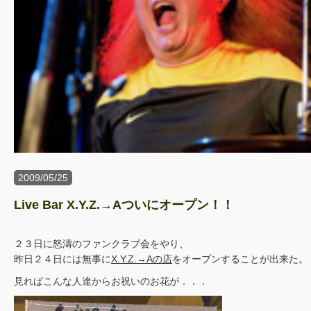
2009/05/25
Live Bar X.Y.Z.→Aついにオープン！！
２３日に怒濤のファンクラブ会をやり、
昨日２４日には無事に
X.Y.Z.→Aの店
をオープンすることが出来た。
見ればこんな人達からお祝いのお花が．．．