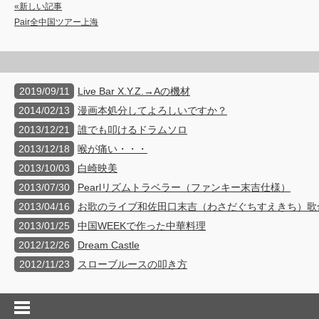
«新しい記事
Pair全中国ツアー上海
2019/09/11
Live Bar X.Y.Z.→Aの機材
2014/02/13
漫画本処分してよろしいですか？
2013/12/21
誰でも叩けるドラムソロ
2013/12/18
喉が痛い・・・
2013/10/03
白崎映美
2013/07/30
Pearlリズムトラベラー（ファンキー末吉仕様）
2013/04/16
お歌のライブ和佐田口末吉（わさだぐちすえきち）歌
2013/01/25
中国WEEKで作った中華料理
2012/12/26
Dream Castle
2012/11/23
スローブルースの叩き方