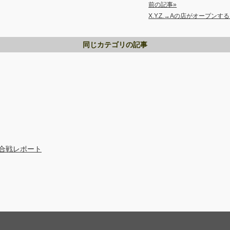
前の記事»
X.Y.Z.→Aの店がオープンす
同じカテゴリの記事
合戦レポート