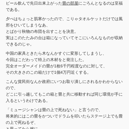
ビール飲んで先日出来上がった
畳の部屋
にごろんとなるのは至福
である。
夕べはちょっと肌寒かったので、こりゃタオルケットだけでは風
邪をひいてしまうなあ、
とばかり秋物の布団を出すことを決意。
実はこのたたみの台は箱になっていてそこにいろんなものが収納
できるのじゃ。
中国の家具ときたら木なんかすぐに変形してしまうし、
今回はこだわって特上の木材をと発注した。
完全オーダーメイドの畳が1枚6千円程度なのに対して、
その大きさのこの箱だけで1個4万円近くする。
こんな貧民街なんか政府にいつお取り潰しにされるかわからない
ので、
どこに引っ越してもこの箱と畳と共に移動すれば同じ環境が手に
入るというわけである。
「ミュージシャンは畳の上で死ねない」と言うので、
将来的にはこの畳をかついでドラムを叩いたらステージ上でも畳
の上で死ねるぞ、
と思ってたら嫁に