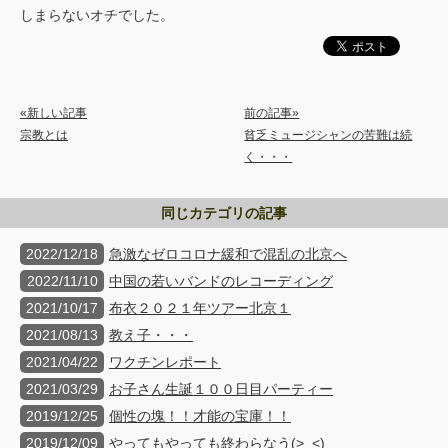
しまらないオチでした。
«新しい記事
前の記事»
宗教とは
貧乏ミュージシャンの苦難は続
く・・・
同じカテゴリの記事
2022/12/18
急激なゼロコロナ緩和で混乱の北京へ
2022/11/10
中国の若いバンドのレコーディング
2021/10/17
布衣２０２１年ツアー北京１
2021/08/13
教え子・・・
2021/04/22
ワクチンレポート
2021/03/29
お子さん生誕１００日目パーティー
2019/12/25
個性の塊！！才能の宝庫！！
2019/12/09
やってもやっても終わらなう(>_<)