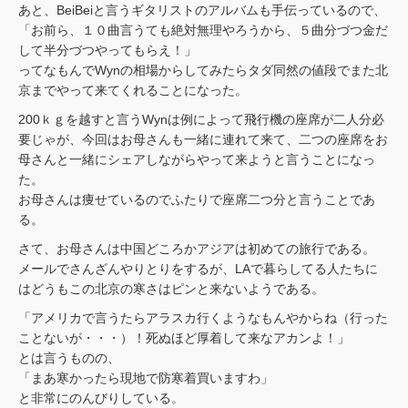
あと、BeiBeiと言うギタリストのアルバムも手伝っているので、
「お前ら、１０曲言うても絶対無理やろうから、５曲分づつ金だ
して半分づつやってもらえ！」
ってなもんでWynの相場からしてみたらタダ同然の値段でまた北
京までやって来てくれることになった。
200ｋｇを越すと言うWynは例によって飛行機の座席が二人分必
要じゃが、今回はお母さんも一緒に連れて来て、二つの座席をお
母さんと一緒にシェアしながらやって来ようと言うことになっ
た。
お母さんは痩せているのでふたりで座席二つ分と言うことであ
る。
さて、お母さんは中国どころかアジアは初めての旅行である。
メールでさんざんやりとりをするが、LAで暮らしてる人たちに
はどうもこの北京の寒さはピンと来ないようである。
「アメリカで言うたらアラスカ行くようなもんやからね（行った
ことないが・・・）！死ぬほど厚着して来なアカンよ！」
とは言うものの、
「まあ寒かったら現地で防寒着買いますわ」
と非常にのんびりしている。