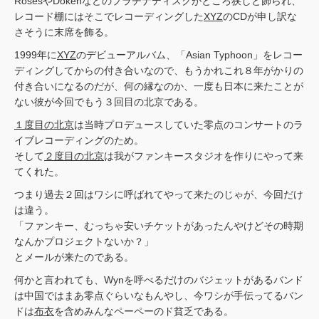
RosesやDokenなどのプラチナディスクがところ狭しと飾られ、
レコード棚にはそこでレコーディングした
XYZ
のCDが申し訳な
さそうに末席を飾る。
1999年に
XYZ
のデビューアルバム、「Asian Typhoon」をレコー
ディングしてからの付き合いなので、もうかれこれ８年がかりの
付き合いになるのだが、何の縁なのか、一度も日本に来たことが
ない彼が今回でもう３回目の北京である。
１度目の北京
は当時プロデュースしていた零点のコンサートのラ
イブレコーディングのため。
そして
２度目の北京
は我がファンキースタジオを作りにやって来
てくれた。
つまり過去２回はワシに呼ばれてやって来たのじゃが、今回だけ
は違う。
「ファンキー、むっちゃ安いチケットがあったんやけどその時期
なんかプロジェクトないか？」
とメールが来たのである。
何かと言われても、Wynを呼べるだけのバジェットがあるバンド
は中国ではまあ零点ぐらいなもんやし、今ワシが手伝ってるバン
ドは
布衣
を含めみんなペーペーのド貧乏である。