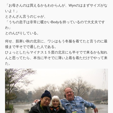
「お母さんのは買えるかもわからんが、Wynのはまずサイズがな
いよ！」
とさんざん言うのじゃが、
「うちの息子は非常に暖かいBodyを持っているので大丈夫です
わ」
とのんびりしている。
何せ、肌寒い秋の北京に、ワシはもう冬服を着てたと言うのに最
後まで半そでで通した人である。
ひょっとしたらマイナス１５度の北京にも半そでで来るかも知れ
んと思ってたら、本当に半そでに薄い上着を着ただけでやって来
た。