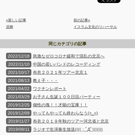
«新しい記事
前の記事»
泥棒
イスラム文化のリハーサル
同じカテゴリの記事
2022/12/18
急激なゼロコロナ緩和で混乱の北京へ
2022/11/10
中国の若いバンドのレコーディング
2021/10/17
布衣２０２１年ツアー北京１
2021/08/13
教え子・・・
2021/04/22
ワクチンレポート
2021/03/29
お子さん生誕１００日目パーティー
2019/12/25
個性の塊！！才能の宝庫！！
2019/12/09
やってもやっても終わらなう(>_<)
2019/11/27
布衣２０１９年秋のツアー河北省と北京
2019/08/11
ラジオで生演奏生放送((((；ﾟДﾟ)))))))