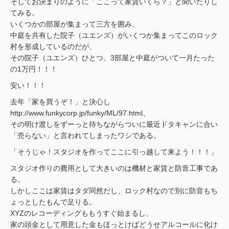
そしてお決まりのように「ここって家賃いくら？」と聞いたりし
てみる。
いくつかの部屋が集まって三方を囲み、
中庭を共有した院子（ユエンズ）がいくつか集まってこのロック
村を形成しているのだが、
その院子（ユエンズ）ひとつ、3部屋と中庭がついて一月たった
の1万円！！！
安い！！！
去年「家を買うぞ！」と決心し
http://www.funkycorp.jp/funky/ML/97.html、
その明け渡しをずーっと待ちながらついに最近ドタキャンに合い
「売らない」と言われてしまったワシである。
「そうじゃ！スタジオを作ってここに引っ越して来よう！！！」
スタジオ作りの費用として大きいのは機材と家賃と防音工事であ
る。
しかしここは家賃はタダ同然だし、ロック村なので別に防音もち
ょっとしたもんで足りる。
XYZのレコーディングももうすぐ始まるし、
家の頭金として用意した金もほっとけばどうせアルコールに化け