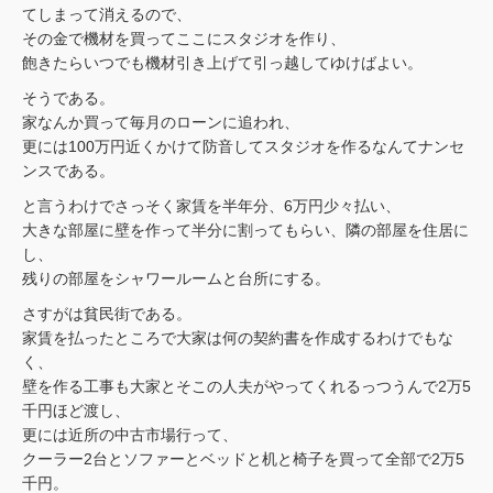
てしまって消えるので、
その金で機材を買ってここにスタジオを作り、
飽きたらいつでも機材引き上げて引っ越してゆけばよい。
そうである。
家なんか買って毎月のローンに追われ、
更には100万円近くかけて防音してスタジオを作るなんてナンセ
ンスである。
と言うわけでさっそく家賃を半年分、6万円少々払い、
大きな部屋に壁を作って半分に割ってもらい、隣の部屋を住居に
し、
残りの部屋をシャワールームと台所にする。
さすがは貧民街である。
家賃を払ったところで大家は何の契約書を作成するわけでもな
く、
壁を作る工事も大家とそこの人夫がやってくれるっつうんで2万5
千円ほど渡し、
更には近所の中古市場行って、
クーラー2台とソファーとベッドと机と椅子を買って全部で2万5
千円。