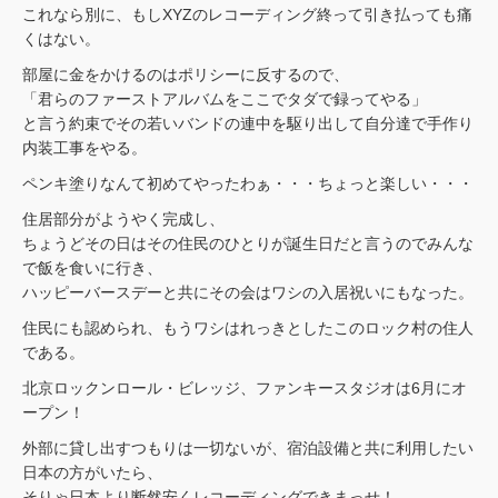
これなら別に、もしXYZのレコーディング終って引き払っても痛
くはない。
部屋に金をかけるのはポリシーに反するので、
「君らのファーストアルバムをここでタダで録ってやる」
と言う約束でその若いバンドの連中を駆り出して自分達で手作り
内装工事をやる。
ペンキ塗りなんて初めてやったわぁ・・・ちょっと楽しい・・・
住居部分がようやく完成し、
ちょうどその日はその住民のひとりが誕生日だと言うのでみんな
で飯を食いに行き、
ハッピーバースデーと共にその会はワシの入居祝いにもなった。
住民にも認められ、もうワシはれっきとしたこのロック村の住人
である。
北京ロックンロール・ビレッジ、ファンキースタジオは6月にオ
ープン！
外部に貸し出すつもりは一切ないが、宿泊設備と共に利用したい
日本の方がいたら、
そりゃ日本より断然安くレコーディングできまっせ！