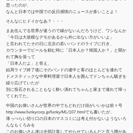
思ったのが、
なんと日本では中国での反日感情のニュースが多いことよ！
そんなにヒドイかなあ？・・・
まあ住んでる世界が違うので縁がないんだろうけど、ワシなんか
「今日は大規模なデモがあるから外に出ない方がいいよ」
と言われてたその日に北京の若いバンドのライブに行き、
カウンターでビールを頼む時に「日本人か？韓国人か？」と聞か
れて胸を張って
「日本人だよ」と答え、
結局ライブ終了後にそのバンドの連中と客のほとんどを連れて
ドメスティックな中華料理屋で日本人を囲んでドンちゃん騒ぎを
繰り広げていたが
別に投石されることもなく酔い潰れてちゃんと家まで連れて帰っ
てくれてた。
中国のお偉いさんが世界の中でもどれだけ頭がいいかは前々号
http://www.funkycorp.jp/funky/ML/107.htmlでも書いたが、
薄っぺらい切り口の日本のマスコミには考え付かないようないろ
んなもくろみを
このお偉いさん達は全部計算してやらせているんだと言う噂があ