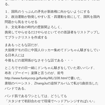
る。
１、国民のうっぷんの矛先が新政権に向かないようにする
２、政治運動が勃発しやすい五・四運動を前にして、国民を国内
問題から気をそらせる
３、文化革命の時代の壁新聞よろしく、
挑発してやらせるだけやらせといてその首謀者をリストアップし
てブラックリストを作成する
まあもっともな話だが、
大規模デモの日に中国人ロッカー集めてドンちゃん騒ぎをしてい
る日本人には
今後もどの道関係がなさそうな話である・・・
ところでその日一緒にドンちゃん騒ぎをしていた若いバンド、
布衣（ブーイー）楽隊と言うのが、前号
http://www.funkycorp.jp/funky/ML/108.htmlで書いた、
唐朝のベーシスト、ZhangJuの追悼アルバムで私が1曲担当した
バンドである。
バンド肌であるワシとしては、どうしても
「スタジオで初顔合わせで現場でヘッドアレンジすればいい」