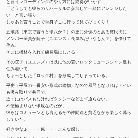
と言うレコーディングのやり方には納得がいかず、
「どうしても彼らのリハーサルに参加して一緒にアレンジした
い」と言い張り、
じゃあと言うことで単身そこに行って見てびっくり！
五環路（東京で言うと環八か？）の更に外側のとある貧民街に
メンバー全員が院子（ユエンズ：長屋みたいなもん？）を借りて
住み、
そこに機材を入れて練習場にしとる・・・
その院子（ユエンズ）は既に他の若いロックミュージシャン達も
住み着いて、
ちょっとした「ロック村」を形成してしまっている。
平房（平屋の一番安い形式の建物）なので風呂もなければトイレ
も汲み取りで共同で、
近くにはバスもなければタクシーなどまず通らない。
不便極まりない環境なのだが、
彼らはコミューンとも言えるその仲間達と貧乏ながら楽しく暮ら
していた。
好きやなぁ・・・俺・・・こんな感じ・・・