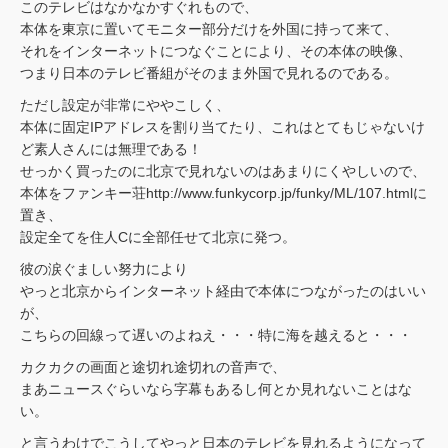
このテレビはなかなかすぐれもので、
本体を東京に置いてモニター部分だけを外国に持って来て、
それをインターネットにつなぐことにより、その本体の映像、
つまり日本のテレビ番組がそのまま外国で見れるのである。
ただし設定が非常にややこしく、
本体に固定IPアドレスを割り当てたり、これはとてもじゃないけ
ど素人さんには無理である！
せっかく買ったのに北京で見れないのはあまりにくやしいので、
本体をファンキー荘http://www.funkycorp.jp/funky/ML/107.htmlに
置き、
設定全てを住人Cに全部任せて北京に発つ。
彼の涙ぐましい努力により
やっと北京からインターネット経由で本体につながったのはいい
が、
こちらの回線って遅いのよねえ・・・特に海を越えると・・・
カクカクの画面と途切れ途切れの音声で、
まあニュースぐらいなら字幕もあるし何とか見れないことはな
い。
と言うわけでこうしてやっと日本のテレビを見れるようになって