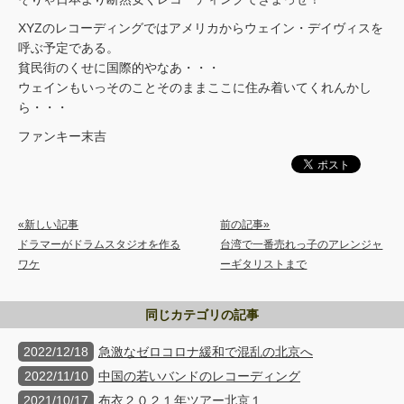
XYZのレコーディングではアメリカからウェイン・デイヴィスを
呼ぶ予定である。
貧民街のくせに国際的やなあ・・・
ウェインもいっそのことそのままここに住み着いてくれんかし
ら・・・
ファンキー末吉
«新しい記事
前の記事»
ドラマーがドラムスタジオを作る
台湾で一番売れっ子のアレンジャ
ワケ
ーギタリストまで
同じカテゴリの記事
2022/12/18
急激なゼロコロナ緩和で混乱の北京へ
2022/11/10
中国の若いバンドのレコーディング
2021/10/17
布衣２０２１年ツアー北京１