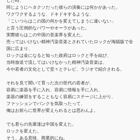
した時、
同じようにヘタクソだった彼らの演奏には何かがあった。
ワクワクするような、ドキドキするような、
「こいつらはこの国の何かを変えてしまうに違いない」
と言う圧倒的なパワーやオーラがあった。
実際彼らはこの中国の音楽界を変えた。
売ってはいけない精神汚染音楽とされていたロックが海賊版で全
国に広まり、
ロックは金になると知った政府はロックと手を結び、
当時放送で流してはいけなかった精神汚染音楽は、
今や若者の文化として堂々とテレビ、ラジオで紹介される。
それを見て聞いて育った次の世代の若者が、
容易に楽器を手に入れ、容易に情報を手に入れ、
楽器の練習をすることもなく容易にステージに上がり、
ファッションでパンクを気取ったって、
俺はお前らに世界が変えられるとは思わんよ。
でも君らの先輩達は中国を変えた。
ロックを変えた。
そう、ある意味、商業的にね。