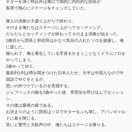
ギターを弾く時以外は無口で病的に内向的な団長が
客席で熱心にステージをチェックしていた。
痩人の演奏が大盛り上がりで終わり、
そのまま俺たちはステージに上がってセッティング。
だらだらとセッティングが終わってそのまま演奏が始まった。
1曲目から団長と和佐田はかなり気合の入れたソロを披露し、俺
に渡した。
煽られて、俺も養生している手首をかまうことなくドラムソロを
やってしまう。
2曲やってＭＣ。
最前列1列は噂を聞きつけた日本人だが、大半は中国人なので中
国語でＭＣをとるが、
思いの外ウケているのを実感する。
ジェフベックの曲を2曲やった後、李慧珍を呼び込んでセッショ
ン。
その後は最後の曲である。
お決まりのように団長はソロでギターをぶち壊し、アバンギャル
ドに幕を閉じる。
笑いと驚愕と大歓声の中、俺たちはステージを降りる。