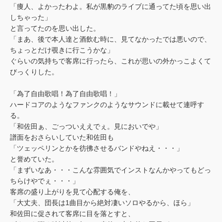
「痩人、よかったわよ。私が黒豹のライブに通ってた頃を思い出
しちゃった」
と言ってたのを思い出した。
「まあ、後で本人達と酒飲む時に、見てなかったでは悪いので、
ちょっとだけ覗きに行こうかな」
ぐらいの気持ちで客席に行ったら、これが思いの外かっこよくて
びっくりした。
「為了自由歌唱！為了自由歌唱！」
ハードコアのようなファンクのようなサウンドに載せて連呼す
る。
「和佐田ぁ、ごっついええでぇ。見においでや」
譜面をおさらいしていた和佐田も
「ツェッペリンとかを彷彿させるバンドやねえ・・・」
と誉めていた。
「まずいなあ・・・こんな雰囲気でインストなんかやってもどっ
ちらけやでぇ・・・」
客席の盛り上がりを見て心配する俺を、
「大丈夫、団長は1曲目から絶対凄いソロやるから、ほら」
和佐田に促されて客席に目を落とすと、