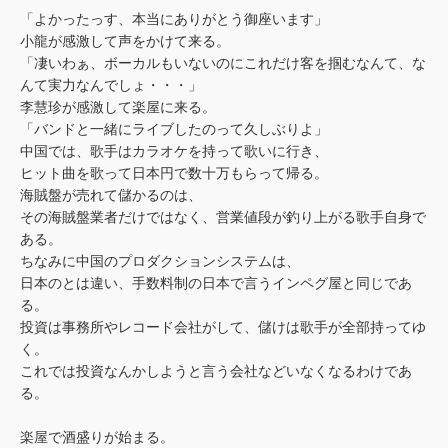
「よかったっす、本当にありがとう御座います」
小龍が感激して声をかけて来る。
「凄いわぁ、ボーカルもいないのにこれだけ客を掴むなんて、な
んて実力なんでしょ・・・」
李慧珍が感激して楽屋に来る。
「バンドと一緒にライブしたのって久しぶりよ」
中国では、歌手はカラオケを持って歌いに行き、
ヒット曲を歌って日本円で数十万もらって帰る。
海賊盤が売れて儲かるのは、
その海賊盤業者だけではなく、営業値段が釣り上がる歌手自身で
ある。
ちなみに中国のプロダクションシステムは、
日本のとは違い、手数料制の日本で言うインペグ屋と同じであ
る。
投資は事務所やレコード会社がして、儲けは歌手が全部持ってゆ
く。
これでは投資なんかしようと言う会社などいなくなるわけであ
る。
楽屋で酒盛りが始まる。