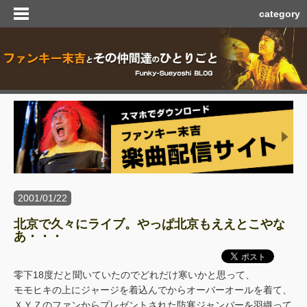
category
2001/01/22
北京で久々にライブ。やっぱ北京もええとこやな
あ・・・
零下18度だと聞いていたのでどれだけ寒いかと思って、
モモヒキの上にジャージを着込んでからオーバーオールを着て、
ＸＹＺのファンからプレゼントされた防寒ジャンバーを羽織って