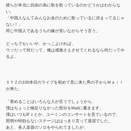
彼らが本当に自由の為に歌を歌っているのかどうかはわからな
い。
「中国人なんてみんなお金のために歌っているに決まってるじゃ
ない！」
同じ中国人であるうちの嫁が笑いながらそう言う。
どっちでもいいや、かっこよければ。
ウソだって何だって、俺は感激さえさせてくれるなら何だってや
るよ。
ＸＹＺの100本目のライブを初めて見に来た男の子からＭａｉｌ
が来た。
「誉めることはいろんな人が言うでしょうから、
僕はちょっと物足りなかった部分をMailに書きます。
僕はいつもB'ｚとか、ユーミンのコンサートを見ているので、
照明や特効もないステージははっきり言って退屈でした。
あと、各人楽器のソロをやられてましたが、