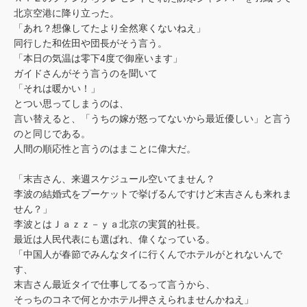
北京空港に降り立った。
「あれ？想像してたより全然寒くないねえ」
同行した和佐田や団長がそう言う。
「本日の気温は零下4度で御座います」
ガイドさんがそう言うのを聞いて
「それは暖かい！」
とつい思ってしまうのは、
言い替えると、「うちの嫁が怒ってないから最近優しい」と言う
のと同じである。
人間の順応性と言うのはまことに偉大だ。
「末吉さん、来週スケジュール空いてません？
李波の結婚式をプーケットで挙げるんですけど末吉さんも来れま
せん？」
李波とはＪａｚｚ－ｙａ北京の実質的社長。
最近は人民代表にも選ばれ、偉くなっている。
「中国人が春節でみんなタイに行くんでホテルがとれないんで
す、
末吉さん最近タイで仕事してるって言うから、
そっちのコネで何とかホテル押さえられませんかねえ」