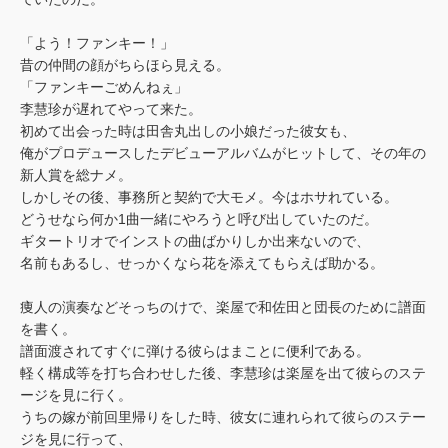
「よう！ファンキー！」
昔の仲間の顔がちらほら見える。
「ファンキーごめんねぇ」
李慧珍が遅れてやって来た。
初めて出会った時は田舎丸出しの小娘だった彼女も、
俺がプロデュースしたデビューアルバムがヒットして、その年の
新人賞を総ナメ。
しかしその後、事務所と契約で大モメ。今はホサれている。
どうせなら何か1曲一緒にやろうと呼び出していたのだ。
ギタートリオでインストの曲ばかりしか出来ないので、
名前もあるし、せっかくなら花を添えてもらえば助かる。
痩人の演奏などそっちのけで、楽屋で和佐田と団長のために譜面
を書く。
譜面渡されてすぐに弾ける彼らはまことに便利である。
軽く構成等を打ち合わせした後、李慧珍は楽屋を出て彼らのステ
ージを見に行く。
うちの嫁が前回里帰りをした時、彼女に連れられて彼らのステー
ジを見に行って、