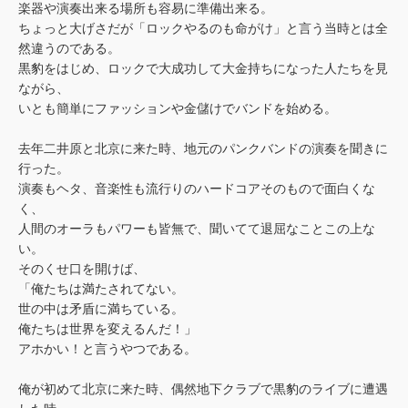
楽器や演奏出来る場所も容易に準備出来る。
ちょっと大げさだが「ロックやるのも命がけ」と言う当時とは全
然違うのである。
黒豹をはじめ、ロックで大成功して大金持ちになった人たちを見
ながら、
いとも簡単にファッションや金儲けでバンドを始める。
去年二井原と北京に来た時、地元のパンクバンドの演奏を聞きに
行った。
演奏もヘタ、音楽性も流行りのハードコアそのもので面白くな
く、
人間のオーラもパワーも皆無で、聞いてて退屈なことこの上な
い。
そのくせ口を開けば、
「俺たちは満たされてない。
世の中は矛盾に満ちている。
俺たちは世界を変えるんだ！」
アホかい！と言うやつである。
俺が初めて北京に来た時、偶然地下クラブで黒豹のライブに遭遇