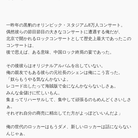
一昨年の黒豹のオリンピック・スタジアム8万人コンサート。
偶然彼らの節目節目の大きなコンサートに遭遇する俺だが、
北京で開かれるロックコンサートとして歴史上最大であったこの
コンサートは、
後で思えば、ある意味、中国ロック終焉の宴であった。
その後彼らはオリジナルアルバムを出していない。
俺の親友でもある彼らの元社長のシェンは俺にこう言った。
「奴らもうやる気なんかないよ。
レコード出したって海賊版で金になんかならないしさぁ。
みんな金儲けに忙しいもん。
集まってリハーサルして、集中して頑張るのもめんどくさいしさ
ぁ。
それぞれ自分の商売に精出してた方がよっぽどいいんだよ」
俺の世代のロッカーはもうダメ、新しいロッカーは話にならない
んじゃぁ、