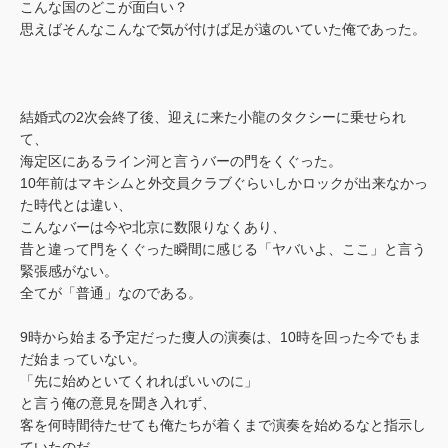
こんな国のどこが面白い？
思えばそんなこんなで気が付けば足が遠のいていた俺であった。
結婚式の2次会終了後、迎えに来た小龍のタクシーに乗せられ
て、
海定区にあるライン河と言うバーの門をくぐった。
10年前はマキシムと外交員クラブぐらいしかロックが出来なかっ
た時代とは違い、
こんなバーは今や北京に数限りなくあり、
昔と違って門をくぐった瞬間に感じる「ヤバいよ、ここ」と言う
緊張感がない。
全てが「普通」なのである。
9時から始まる予定だった痩人の演奏は、10時を回った今でもま
だ始まっていない。
「先に始めといてくれればいいのに」
と言う俺の意見を聞き入れず、
客を何時間待たせても俺たちが着くまで演奏を始めるなと指示し
ていたのだ。