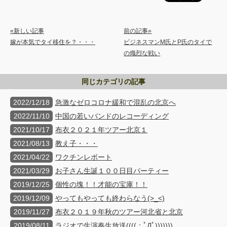
«新しい記事
前の記事»
嫁が本気でタイ移住を？・・・
ビジネスマンM氏とP氏のタイで
の熾烈な戦い
同じカテゴリの記事
2022/12/18
急激なゼロコロナ緩和で混乱の北京へ
2022/11/10
中国の若いバンドのレコーディング
2021/10/17
布衣２０２１年ツアー北京１
2021/08/13
教え子・・・
2021/04/22
ワクチンレポート
2021/03/29
お子さん生誕１００日目パーティー
2019/12/25
個性の塊！！才能の宝庫！！
2019/12/09
やってもやっても終わらなう(>_<)
2019/11/27
布衣２０１９年秋のツアー河北省と北京
2019/08/11
ラジオで生演奏生放送((((；ﾟДﾟ)))))))