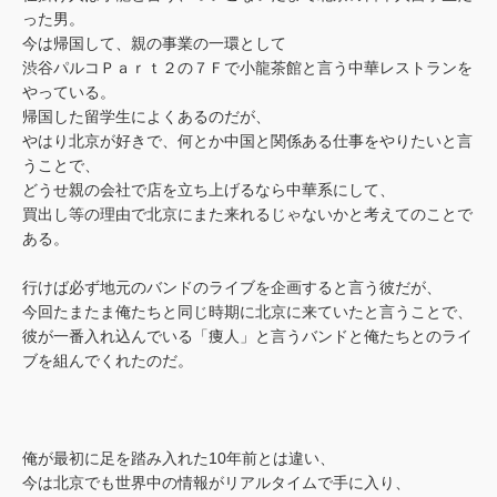
った男。
今は帰国して、親の事業の一環として
渋谷パルコＰａｒｔ２の７Ｆで小龍茶館と言う中華レストランを
やっている。
帰国した留学生によくあるのだが、
やはり北京が好きで、何とか中国と関係ある仕事をやりたいと言
うことで、
どうせ親の会社で店を立ち上げるなら中華系にして、
買出し等の理由で北京にまた来れるじゃないかと考えてのことで
ある。
行けば必ず地元のバンドのライブを企画すると言う彼だが、
今回たまたま俺たちと同じ時期に北京に来ていたと言うことで、
彼が一番入れ込んでいる「痩人」と言うバンドと俺たちとのライ
ブを組んでくれたのだ。
俺が最初に足を踏み入れた10年前とは違い、
今は北京でも世界中の情報がリアルタイムで手に入り、