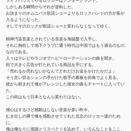
ライブハウスでやるロッカーはアンダーグランド。
しかしある瞬間からそれが逆転した。
お決まりのオムニバス歌謡ショーよりもロックバンドの方が客が
入るようになった。
そしてそのロックが歌謡ショーと変わらなくなってゆく。
精神汚染音楽とされている音楽を海賊盤で入手し、
それに熱狂して地下クラブに通う時代は中国ではもう過去のもの
なのである。
人々はテレビやラジオでヘビーローテーションの曲を聞き、
街で大きく広告が打たれている商品を手にする。
「売れるか売れないかなんてどれだけお金をかけたかだよ」
そう言い切るシェンの手がけた歌手の看板を街角でよく見る。
彼から頼まれて俺がアレンジした彼女の曲もチャートに入ってい
た。
この街はもう日本となんら変わりはない。
感心はするけど感動はしない音楽が多い昨今、
むき出しの裸で俺を感動させてくれた北京のロッカー達のため
に、
俺は俺なりに感謝とリスペクトを込めて、いろんなことをここ、