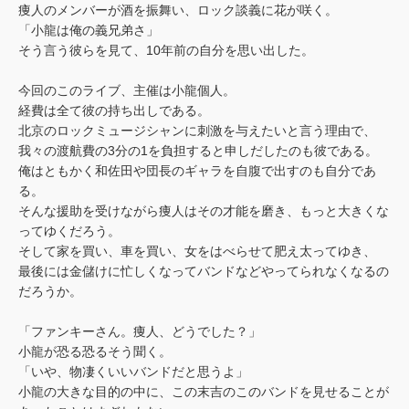
痩人のメンバーが酒を振舞い、ロック談義に花が咲く。
「小龍は俺の義兄弟さ」
そう言う彼らを見て、10年前の自分を思い出した。
今回のこのライブ、主催は小龍個人。
経費は全て彼の持ち出しである。
北京のロックミュージシャンに刺激を与えたいと言う理由で、
我々の渡航費の3分の1を負担すると申しだしたのも彼である。
俺はともかく和佐田や団長のギャラを自腹で出すのも自分であ
る。
そんな援助を受けながら痩人はその才能を磨き、もっと大きくな
ってゆくだろう。
そして家を買い、車を買い、女をはべらせて肥え太ってゆき、
最後には金儲けに忙しくなってバンドなどやってられなくなるの
だろうか。
「ファンキーさん。痩人、どうでした？」
小龍が恐る恐るそう聞く。
「いや、物凄くいいバンドだと思うよ」
小龍の大きな目的の中に、この末吉のこのバンドを見せることが