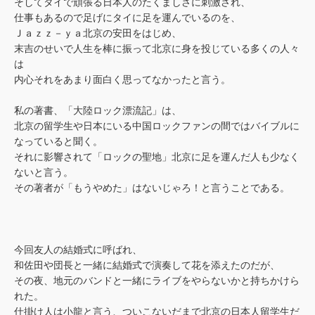
そしてタイで頑張る日本人のたくましさに刺激され、
仕事もあるので足げにタイに足を運んでいるのを、
Ｊａｚｚ－ｙａ北京の安田をはじめ、
末吉のせいで人生を棒に振って北京に身を投じている多くの人々
は
内心それをあまり面白く思ってなかったと言う。
私の著書、「大陸ロック漂流記」は、
北京の留学生や日本にいる中国ロックファンの間ではバイブルに
なっていると聞く。
それに影響されて「ロックの聖地」北京に足を運んだ人も少なく
ないと言う。
その著者が「もうやめた」はないじゃろ！と言うことである。
今回友人の結婚式に呼ばれ、
和佐田や団長と一緒に結婚式で演奏して花を添えたのだが、
その夜、地元のバンドと一緒にライブをやらないかと持ちかけら
れた。
仕掛け人は小龍と言う、ついこないだまで北京の日本人留学生だ