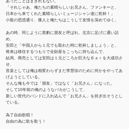
あったことはまぎれもない。
「それじゃあ、俺たちの素晴らしいお兄さん、ファンキーと、
日本から来てくれた素晴らしいミュージシャン達に乾杯！」
小龍の思惑通り、痩人と俺たちはこうして友情を深めてゆく。
あの時、同じように黒豹に朋友と呼ばれ、北京に足げに通い詰
め、
安田と「中国人から１元でも取れた時に乾杯しましょう」と、
将来は移住するつもりで全財産をこっちに持ち込んで、
結局、商売としては安田は１元どころか巨大なＢａｒを大成功さ
せ、
音楽としては俺は相変わらずまだ李慧珍のために何かをやってあ
げようとしている。
そんな俺も今では「朋友」ではなく「お兄さん」になった。
そして10年前の俺のようなバカがこうして、
新しい世代のバンドに入れ込んで「お兄さん」を担ぎ出そうとし
ている。
為了自由歌唱！
自由の為に歌を歌う！