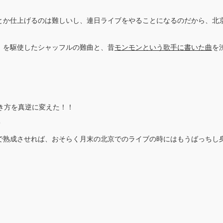
とか仕上げるのは難しいし、連日ライブをやることになるのだから、北
）を駆使したシャッフルの難曲と、昔
モンモンという歌手に書いた曲
を
、
き方を真逆に変えた！！
・
で熟成させれば、おそらく月末の北京でのライブの時にはもうばっちし