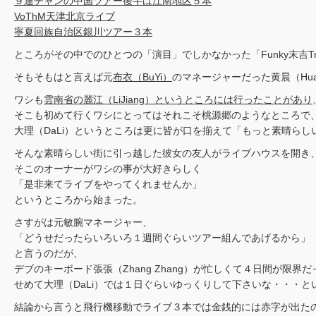
９連チャンの中国ツアー後半は江南地区５本
VoThM天津北京ライブ
寧夏回族自治区銀川ツアー３本
ところがその中でのひとつの「演目」でしかなかった「Funky末吉T
そもそもはと言えば元
布衣（BuYi）
のマネージャーだった黄晨（Hu
ワシも
雲南省の麗江（LiJiang）というところには行ったことがあり
そこも初めて行くワシにとってはそれこそ桃源郷のようなところで
大理（DaLi）というところは更に皆が口を揃えて「もっと素晴ら
そんな素晴らしい街に引っ越した彼女の友人がライブハウスを開き
そこのオーナーがワシの事が大好きらしく
「是非来てライブをやってくれませんか」
というところから始まった。
さすがは元敏腕マネージャー、
「どうせだったらいろいろ１週間ぐらいツアー組んであげるから」
と言うのだが、
デブのキーボード張張（Zhang Zhang）が忙しくて４日間が限界
せめて大理（DaLi）では１日ぐらいゆっくりして下さいな・・・
結論から言うと飛行機移動でライブ３本では金銭的には赤字が出た