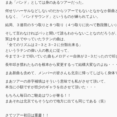
まあ「バンド」としては身のあるツアーだった。
何せリハーサルなどしないのだからツアーでもないとなかなか新曲
もなく、「バンドサウンド」というものが練られてよい。
結局、３連符の５つ取りと８つ取り（４つ取りに比べて数段難しい
そして言わなければパッと聞いて誰もわからないことなのだろうが
実は今までやっていたラテンの曲は、
「全てのリズムは２−３と３−２に分類出来る」
というラテンの偉い人の教えに従って、
今まで３−２で叩いていた曲もメロディー自体が２−３だったので叩
長年叩き慣れたものを根本から変更するって結構大変なのよね・・
まあ新曲も含めて、メンバーの皆さんも北京に帰ってしばらく身体
まあツアーの赤字補填はそういう意味でも私がさせて頂いて、
本当に小額ですが些少のギャラを出させて頂いた・・・
もちろん毎日のご馳走はワシが奢る！！
まあそれは北京でもそうなので地方に出ても同じである（笑）
さてツアー初日は重慶！！