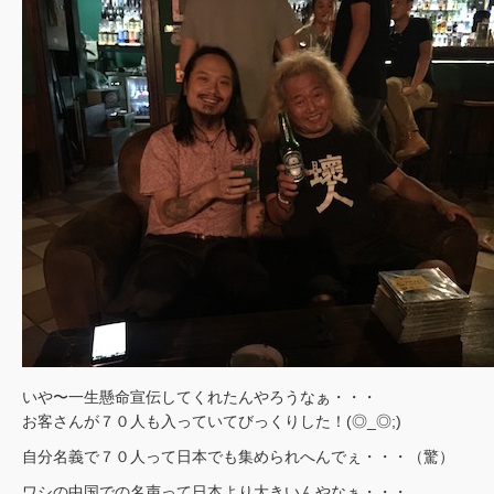
いや〜一生懸命宣伝してくれたんやろうなぁ・・・
お客さんが７０人も入っていてびっくりした！(◎_◎;)
自分名義で７０人って日本でも集められへんでぇ・・・（驚）
ワシの中国での名声って日本より大きいんやなぁ・・・