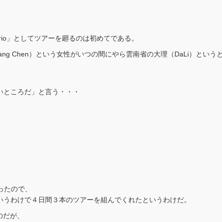
rio」としてツアーを廻るのは初めてである。
ang Chen）という女性がいつの間にやら雲南省の大理（DaLi）と
、
、
しいところだ」と言う・・・
、
だったので、
というわけで４日間３本のツアーを組んでくれたというわけだ。
のだが、