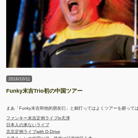
2016/10/11
Funky末吉Trio初の中国ツアー
まあ「Funky末吉和他的朋友们」と銘打ってはよくツアーを廻って
ファンキー末吉定例ライブin天津
日本人の来ないライブ
北京定例ライブwith D-Drive