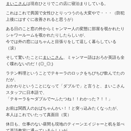
まいこさん
は現在ひとりでこの店に寝泊まりしている。
これはこれで異国で女性ひとりっつうのも大変やで・・・（防犯
上後にはすぐに改善されると思うが）
ある日のこと窓の外からミャンマー人の変態に部屋を覗かれたり
シャワールームを覗かれたりしたらしいが、
今では外の窓にはちゃんと目張りをして逞しく暮らしている
（涙）
そして驚いたことに
まいこさん
、ミャンマー語はおろか英語も全
く喋れないのだ！(◎_◎;)
ラテン料理ということでテキーラのロックをちびちび飲んでたの
だが、
おかわりということになって「ダブルで」と言うと、まいこさん
スタッフに日本語で、
「テキーラを〜ダブルで〜ふたつね！！わかった？！！」
お前は関西人のおばちゃんかい！！と突っ込みたくなったが、
本人はこれでいたって真面目（笑）
休日も、仕事のない昼間も現地のティーンエイジャーと机を並べ
て英語教室に通っているらしいが、