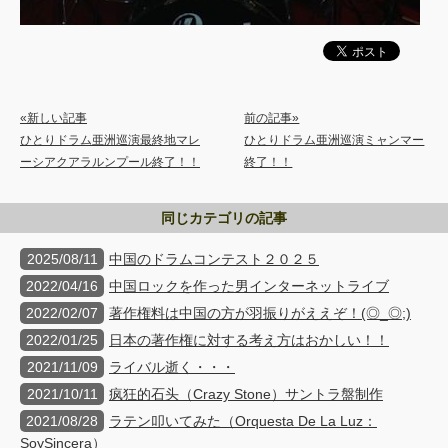
«新しい記事
前の記事»
ひとりドラム亜洲巡演最終地マレ
ひとりドラム亜洲巡演ミャンマー
ーシアクアラルンプール終了！！
終了！！
同じカテゴリの記事
2025/08/11
中国のドラムコンテスト２０２５
2022/04/16
中国ロックを作った男インターネットライブ
2022/02/07
著作権料は中国の方が羽振りがええぞ！(◎_◎;)
2022/01/25
日本の著作権に対する考え方はおかしい！！
2021/11/09
ライバル逝く・・・
2021/10/11
疯狂的石头（Crazy Stone）サントラ盤制作
2021/08/28
ラテン叩いてみた（Orquesta De La Luz：
SoySincera）