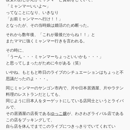
「ミャンマーいいよ〜」
ってなことになり、いきなり
「お前ミャンマーへ行け！！」
となったが、その当時娘は婚活のため断った。
それから数年後、「これが最後だからね！！」と
またママに強くミャンマー行きを言われる。
その時に、
「うーん・・・ミャンマーちょっといいかも・・・」
と思ってしまったがために今がある（笑）
いやね、もともと昨日のライブのシチュエーションはちょっと不
思議だったのよ・・・。
同じミャンマーのヤンゴン市内で、片や日本居酒屋、片やラテン
料理のレストランだとしても、
同じように日本人をターゲットにしている店同士というとライバ
ルで、
その居酒屋の店長である
ゆっこ嬢
が、わさわざライバル店である
この店をブッキングして、
自ら店を休んでまでこのライブにつきっきりでいてくれてい