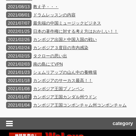
2021/08/13
教え子・・・
2021/08/01
ドラムレッスンの内容
2021/07/07
最先端の中国ミュージックビジネス
2022/01/25
日本の著作権に対する考え方はおかしい！！
2021/02/26
カンボジア出国と中国入国の戦い
2021/02/24
カンボジア３度目の市内感染
2021/02/15
タクローの思い出
2021/02/03
南の島にてVPN
2021/01/23
シェムリアップの山ん中の養蜂場
2021/01/18
カンボジアのサーカス最高！！
2021/01/08
カンボジア王国プノンペン
2021/01/07
カンボジア王国カンダル州ウドン
2021/01/04
カンボジア王国コンポンチャム州コンポンチャム
category