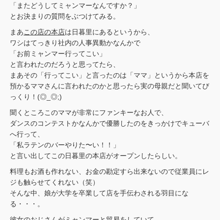
「またどうしてミャンマーなんですか？」
とお決まりの質問をぶつけてみる。
まあ
この店の本店
は日暮里にあるというから、
ワシはてっきり社内の人事異動かなんかで
「お前ミャンマー行ってこい」
と言われたのだろうと思ってたら、
まあその「行ってこい」と言ったのは「ママ」というから本店を
預かるママさんに言われたのかと思ったら実の母親だと聞いてび
っくり！(◎_◎;)
聞くところこのママが非常にファンキーなお人で、
ダンスのコンテストかなんかで優勝したのをきっかけでキューバ
へ行って、
「私ラテンのバーやりた〜い！！」
と言い出してこの日暮里の本店がオープンしたらしい。
料理もお酒も作れない、お金の勘定すら出来ないので従業員にレ
ジも触らせてくれない（笑）
そんな中、娘が大学を卒業して店を手伝わされる羽目にな
る・・・。
彼女のおじさんがミャンマーと貿易をしていて、