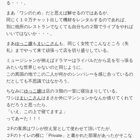
る・・・。
まあ「ワシのため」だと思えば解せるのではあるが、
同じく１０万チャット出して機材をレンタルするのであれば、
別に他所のレストランでなくても自分ちの２階でライブをやれば
いいではないか・・・。
まあ
ゆっこ嬢
も
まいこさん
も、同じく女性でこんなところ（失
礼）までやって来て頑張って店を切り盛りしている。
ミュージシャンが例えばドラマーはライバルだから足を引っ張る
みたいな世界じゃないのと同じように、
この異国の地でこの二人が何かのシンパシーを感じ合っているの
だとしても不思議ではなかろう。
ちなみに
ゆっこ嬢
は店の３階の一室に寝泊まりしている。
ワシは
まいこさん
はまさか外にマンションかなんか借りてくれて
るだろうと思ったら、
「いえ、この上で寝てますよ」
ってあーた！！！
２Fの客席はワシが控え室として使わせて頂いてたが、
２Fのトイレの横に「Private」と書かれた部屋があったがそこな