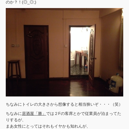
のか？！(◎_◎;)
ちなみにトイレの大きさから想像すると相当狭いぞ・・・（笑）
ちなみに
居酒屋「勝」
では２Fの客席とかで従業員が泊まってた
りするが、
まあ女性にとってはそれもイヤかも知れんが、