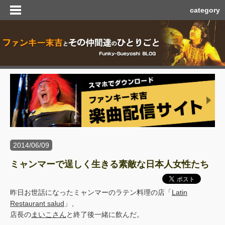
category
2014/06/09
ミャンマーで逞しく生きる素敵な日本人女性たち
昨日お世話になったミャンマーのラテン料理の店「
Latin
Restaurant salud
」、
店長の
まいこさん
と終了後一緒に飲んだ。