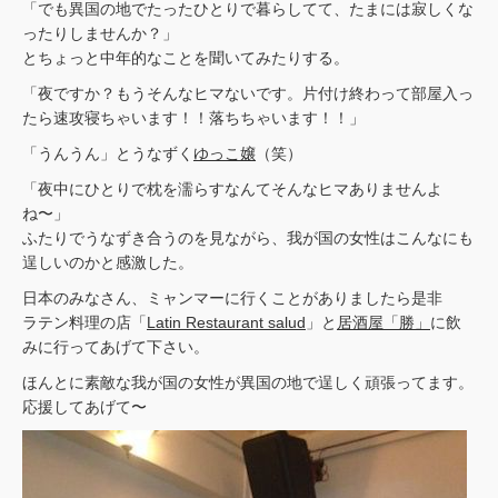
「でも異国の地でたったひとりで暮らしてて、たまには寂しくな
ったりしませんか？」
とちょっと中年的なことを聞いてみたりする。
「夜ですか？もうそんなヒマないです。片付け終わって部屋入っ
たら速攻寝ちゃいます！！落ちちゃいます！！」
「うんうん」とうなずく
ゆっこ嬢
（笑）
「夜中にひとりで枕を濡らすなんてそんなヒマありませんよ
ね〜」
ふたりでうなずき合うのを見ながら、我が国の女性はこんなにも
逞しいのかと感激した。
日本のみなさん、ミャンマーに行くことがありましたら是非
ラテン料理の店「
Latin Restaurant salud
」と
居酒屋「勝」
に飲
みに行ってあげて下さい。
ほんとに素敵な我が国の女性が異国の地で逞しく頑張ってます。
応援してあげて〜