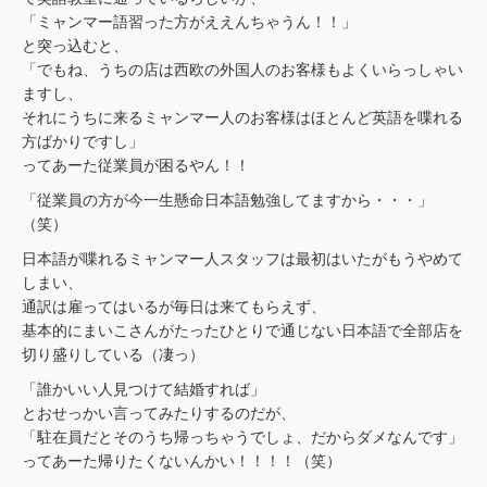
「ミャンマー語習った方がええんちゃうん！！」
と突っ込むと、
「でもね、うちの店は西欧の外国人のお客様もよくいらっしゃい
ますし、
それにうちに来るミャンマー人のお客様はほとんど英語を喋れる
方ばかりですし」
ってあーた従業員が困るやん！！
「従業員の方が今一生懸命日本語勉強してますから・・・」
（笑）
日本語が喋れるミャンマー人スタッフは最初はいたがもうやめて
しまい、
通訳は雇ってはいるが毎日は来てもらえず、
基本的にまいこさんがたったひとりで通じない日本語で全部店を
切り盛りしている（凄っ）
「誰かいい人見つけて結婚すれば」
とおせっかい言ってみたりするのだが、
「駐在員だとそのうち帰っちゃうでしょ、だからダメなんです」
ってあーた帰りたくないんかい！！！！（笑）