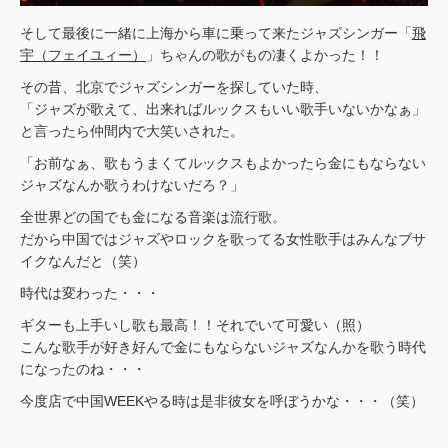
そして最後に一緒に上海から車に乗って来たジャズシンガー「
飛
宇（フェイユィー）
」ちゃんの歌がもの凄くよかった！！
その昔、北京でジャズシンガーを探していた時、
「ジャズが歌えて、出来ればルックスもいい歌手いないかなぁ」
と言ったら仲間内で大笑いされた。
「お前なぁ、歌もうまくてルックスもよかったら金にもならない
ジャズなんか歌うわけないだろ？」
全世界どの国でも金になる音楽は流行歌。
だから中国ではジャズやロックを歌ってる女性歌手はみんなブサ
イクなんだと（笑）
時代は変わった・・・
ギターも上手いし歌も最高！！それでいて可愛い（照）
こんな歌手が好き好んで金にもならないジャズなんかを歌う時代
になったのね・・・
今度店で中国WEEKやる時は是非彼女を呼ぼうかな・・・（笑）