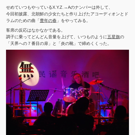
せめていつもやっているX.Y.Z.→Aのナンバーは外して、
今回初披露、北朝鮮の少女たちと作り上げたアコーディオンとド
ラムのための曲「
豊年の春
」をやってみる。
客席の反応はなかなかである。
調子に乗ってどんどん音量を上げて、いつものように
五星旗
の
「天界への７番目の扉」と「炎の靴」で締めくくった。