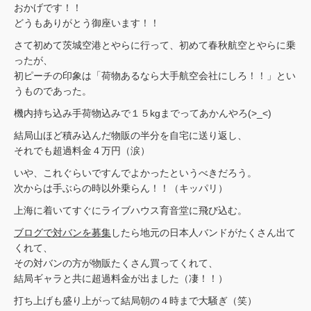
おかげです！！
どうもありがとう御座います！！
さて初めて茨城空港とやらに行って、初めて春秋航空とやらに乗
ったが、
初ピーチの印象は「荷物あるなら大手航空会社にしろ！！」とい
うものであった。
機内持ち込み手荷物込みで１５kgまでってあかんやろ(>_<)
結局山ほど積み込んだ物販の半分を自宅に送り返し、
それでも超過料金４万円（涙）
いや、これぐらいですんでよかったというべきだろう。
次からは手ぶらの時以外乗らん！！（キッパリ）
上海に着いてすぐにライブハウス育音堂に飛び込む。
ブログで対バンを募集
したら地元の日本人バンドがたくさん出て
くれて、
その対バンの方が物販たくさん買ってくれて、
結局ギャラと共に超過料金が出ました（凄！！）
打ち上げも盛り上がって結局朝の４時まで大騒ぎ（笑）