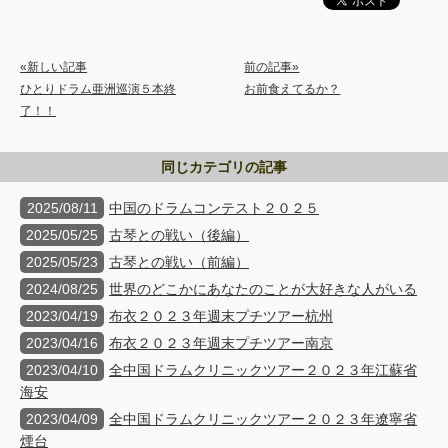
«新しい記事
前の記事»
ひとりドラム亜洲巡演５本終
お前食えてるか？
了！！
同じカテゴリの記事
2025/08/11
中国のドラムコンテスト２０２５
2025/05/25
古琴との戦い（後編）
2025/05/23
古琴との戦い（前編）
2024/08/25
世界のどこかにあなたのことが大好きな人がいる
2023/04/19
布衣２０２３年週末プチツアー杭州
2023/04/16
布衣２０２３年週末プチツアー南京
2023/04/10
全中国ドラムクリニックツアー２０２３年江蘇省
海安
2023/04/09
全中国ドラムクリニックツアー２０２３年遼寧省
煙台