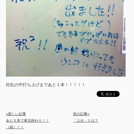
狂乱の中打ち上げまであと１本！！！！！
«新しい記事
前の記事»
あと５本で東京終わり！！
「上火」とは？
（寂）！！