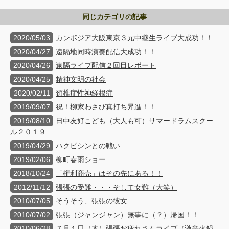
同じカテゴリの記事
2020/05/03
カンボジア大阪東京３元中継生ライブ大成功！！
2020/04/27
遠隔地同時演奏配信大成功！！
2020/04/26
遠隔ライブ配信２回目レポート
2020/04/25
精神文明の社会
2020/02/11
頚椎症性神経根症
2019/09/07
祝！柳家わさび真打ち昇進！！
2019/08/10
日中友好こども（大人も可）サマードラムスクー
ル２０１９
2019/04/29
ハクビシンとの戦い
2019/02/06
柳町春雨ショー
2018/10/24
「権利商売」はその先にある！！
2012/11/12
張張の受難・・・そして女難（大笑）
2010/07/05
そうそう、張張の彼女
2010/07/02
張張（ジャンジャン）無事に（？）帰国！！
2010/06/28
７月１日（木）張張お疲れさんライブ（激辛火鍋