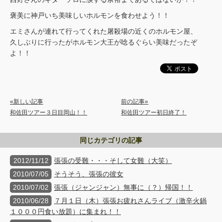
褒美に神戸いち美味しいホルモンを食わせよう！！
エミさんが連れて行ってくれた屠殺場の近くのホルモン屋、
久しぶりに行ったがホルモン大王が唸るぐらい美味だったぞ
よ！！
«新しい記事
前の記事»
和佐田ツアー３日目岡山！！
和佐田ツアー初日終了！
同じカテゴリの記事
2012/11/12
張張の受難・・・そして女難（大笑）
2010/07/05
そうそう、張張の彼女
2010/07/02
張張（ジャンジャン）無事に（？）帰国！！
2010/06/28
７月１日（木）張張お疲れさんライブ（激辛火鍋
１０００円食い放題）に集まれ！！