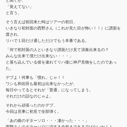
と聞くが、
「覚えてない」
と言う。
そう言えば前回来た時はツアーの初日、
いきなり初対面の西野さん（これが見た目が怖い！！）に譜面を
渡され、
リハで１回だけ通しただけでもう本番である。
「何で初対面の人といきなり譜面だけ見て演奏出来るの？
みんな出来て僕だけ出来ない・・・」
と落ち込んでいる彼を連れてリハ後に神戸見物をしたのであっ
た。
デブよ！何事も「慣れ」じゃ！！
ワシも和佐田も最初は出来なかったが、
毎日やってるとそれが「普通」になってしまう。
それだけの話なのじゃよ。
それから頑張ったのかデブ、
今回は見事に初見で全部弾く。
「あの曲のギターソロ・・・凄かった・・・」
西野さんのギターソロに涙する余裕まであるではないか！！