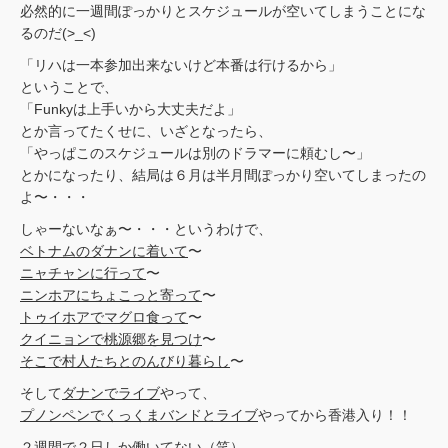
必然的に一週間ぽっかりとスケジュールが空いてしまうことにな
るのだ(>_<)
「リハは一本参加出来ないけど本番は行けるから」
ということで、
「Funkyは上手いから大丈夫だよ」
とか言ってたくせに、いざとなったら、
「やっぱこのスケジュールは別のドラマーに頼むし〜」
とかになったり、結局は６月は半月間ぽっかり空いてしまったの
よ〜・・・
しゃーないなぁ〜・・・というわけで、
ベトナムのダナンに着いて
〜
ニャチャンに行って
〜
ニンホアにちょこっと寄って
〜
トゥイホアでマグロ食って
〜
クイニョンで桃源郷を見つけ
〜
そこで村人たちとのんびり暮らし
〜
そして
ダナンでライブ
やって、
プノンペンでくっくまバンドとライブ
やってから香港入り！！
２週間で２日しか働いてない（笑）