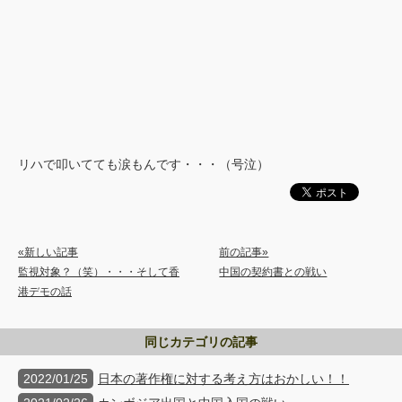
リハで叩いてても涙もんです・・・（号泣）
«新しい記事
前の記事»
監視対象？（笑）・・・そして香
中国の契約書との戦い
港デモの話
同じカテゴリの記事
2022/01/25
日本の著作権に対する考え方はおかしい！！