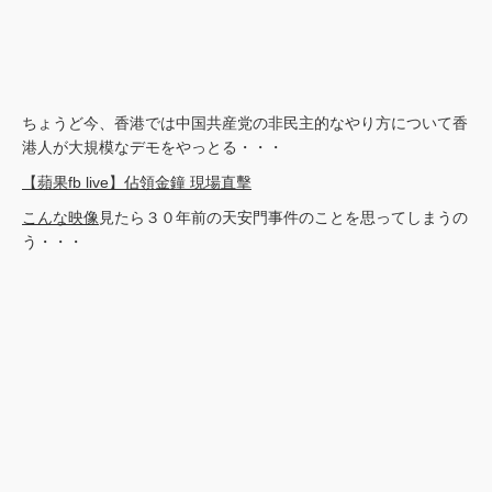
ちょうど今、香港では中国共産党の非民主的なやり方について香
港人が大規模なデモをやっとる・・・
【蘋果fb live】佔領金鐘 現場直擊
こんな映像
見たら３０年前の天安門事件のことを思ってしまうの
う・・・