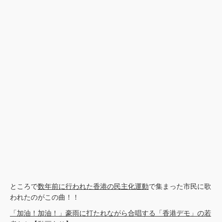
ところで
数年前に行われた香港の民主化運動
で集まった市民に歌
われたのがこの曲！！
「加油！加油！」豪雨に打たれながら合唱する「香港デモ」の若