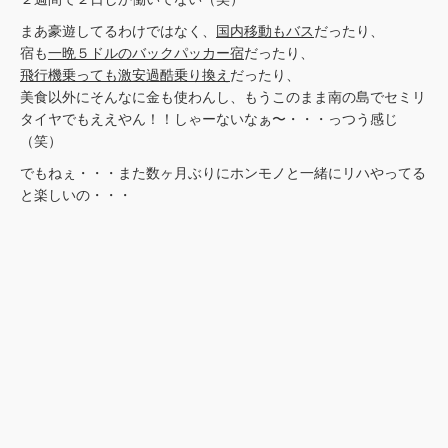
まあ豪遊してるわけではなく、
国内移動もバス
だったり、
宿も
一晩５ドルのバックパッカー宿
だったり、
飛行機乗っても激安過酷乗り換え
だったり、
美食以外にそんなに金も使わんし、もうこのまま南の島でセミリ
タイヤでもええやん！！しゃーないなぁ〜・・・っつう感じ
（笑）
でもねぇ・・・また数ヶ月ぶりにホンモノと一緒にリハやってる
と楽しいの・・・