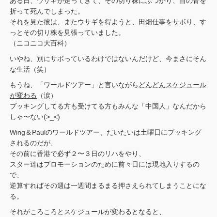
ある日、ウサギが走ってきて、その切り株にぶつかり、首の骨を
折って死んでしまった。
それを見た彼は、またウサギを得ようと、田畑仕事をサボり、す
っとその切り株を見張っていました。
（ニコニコ大百科）
いやね、別にサボっているわけではないんだけど、今まさにそん
な生活（笑）
もうね、「ワールドツアー」と言いながら
どんどんスケジュール
が変わる
（涙）
ブッキングしてる方も受けてる方もみんな「中国人」なんだから
しゃ〜ない(>_<)
Wing＆Paulのワールドツアー、だいたいは土曜日にブッキング
されるのだが、
その前に香港で必ず２〜３日のリハをやり、
スター達はプロモーションのために前々日には現地入りするの
で、
逆算すればその週は一週間まるまる押さえられてしまうことにな
る。
それがころころとスケジュールが変わるとなると、