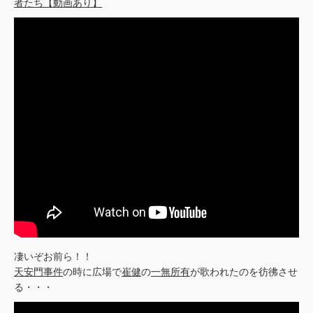
者たち【動画あり】
凄いぞお前ら！！
天安門事件
の時に広場で
崔健
の
一無所有
が歌われたのを彷彿させ
る・・・