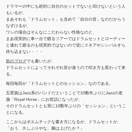
ドラマーの中にも絶対に自分のセットでないと叩けないという人
もいるが、
まあそれも「ドラムセット」も含めて「自分の音」なのだからう
なずけるが、
ワシの場合はそんなにこだわらない性格なのと、
まあ現実的に車一台で廻るツアーではドラムセットとローディー
と連れて廻るのも現実的ではないので逆にスネアやシンバルすら
持ち込まない・・・
前のブログ
でも書いたが、
ドラムセットによってそれぞれ音が違うので叩き方も変わって来
る。
毎回毎回が「ドラムセットとのセッション」なのである。
五星旗はJazz系のバンドだということで10数年ぶりにJazzの老
舗「Royal Horse」にお世話になったが、
そのドラムセットとも実に10数年ぶりの「セッション」というこ
とになる。
ここからはポエムチックな書き方になるが、ドラムセットが、
「おう、久しぶりやな。腕は上げたか？」