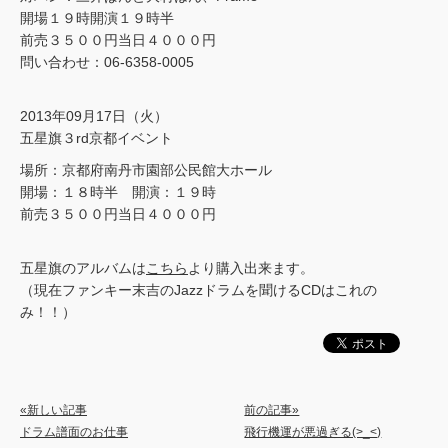
開場１９時開演１９時半
前売３５００円当日４０００円
問い合わせ：06-6358-0005
2013年09月17日（火）
五星旗３rd京都イベント
場所：京都府南丹市園部公民館大ホール
開場：１８時半 開演：１９時
前売３５００円当日４０００円
五星旗のアルバムは
こちら
より購入出来ます。
（現在ファンキー末吉のJazzドラムを聞けるCDはこれの
み！！）
«新しい記事
前の記事»
ドラム譜面のお仕事
飛行機運が悪過ぎる(>_<)