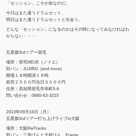
「セッション」こそが命なのだ。
今日はまた違うドラムセット、
明日はまた違うドラムセットと出会う。
どんな「セッション」になるのかはその時になってみなければわ
からない・・・
五星旗3rdツアー宿毛
場所：宿毛NEUE（ノイエ）
対バン：JUJIRO. (and more)
開場１８時開演１９時
前売２５００円当日３０００円
住所：高知県宿毛市幸町5-6
問い合わせ：0880-63-3215
2013年09月16日（月）
五星旗3rdツアー打ち上げライブin大阪
場所：大阪RwTracks
対バン：三井ぱんと大村はん、Frame