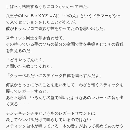
しばらく格闘するうちにコツがわかって来た。
八王子のLive Bar X.Y.Z.→Aに「つの犬」というドラマーがやっ
て来てセッションをしたことがあるが、
彼がドラムソロで奇妙な技をやってたのを思い出した。
スティック同士を叩き合わせて、
その持っている手のひらの部分の空間で音を共鳴させてその音程
を変えるのだ。
「どうやってんの？」
と聞いたら教えてくれた。
「クラーベみたいにスティック自体を鳴らすんだよ」
何故かとっさにそのことを思い出して、わざと軽くスティックを
握ってレガートすると、
あら不思議、いろんな名盤で聞いたようなあのレガートの音が出
て来る・・・
チンチキチンチキというあのレガートサウンドは、
決してシンバルだけで鳴らしているのではない。
スティック自体が鳴っている「木の音」があって初めてあのサウ