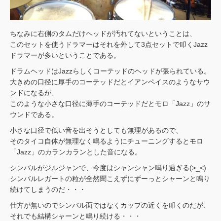
ちなみに右側のタムだけヘッドが汚れてないということは、
このセットを使うドラマーはそれを外して3点セットで叩くJazz
ドラマーが多いということである。
ドラムヘッドはJazzらしくコーテッドのヘッドが張られている。
大きめの口径に厚手のコーテッドだとイアンペイスのようなサウ
ンドになるが、
このような小さな口径に薄手のコーテッドだとモロ「Jazz」のサ
ウンドである。
小さな口径で低い音を出そうとしても無理があるので、
そのタイコ自体が無理なく鳴るようにチューニングするとモロ
「Jazz」のカランカランとした音になる。
シンバルがジルジャンで、今度はシャンシャン鳴り過ぎる(>_<)
シンバルレガートの粒が全然聞こえずにずーっとシャーンと鳴り
続けてしまうのだ・・・
仕方が無いのでシンバル面ではなくカップの近くを叩くのだが、
それでも結構シャーンと鳴り続ける・・・