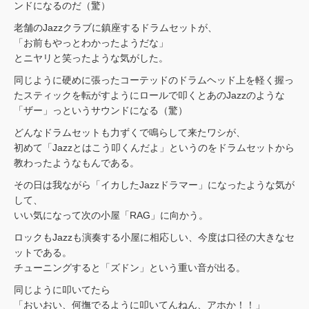
ンドになるのだ（驚）
老舗のJazzクラブに鎮座するドラムセットが、
「お前もやっとわかったようだな」
とニヤリと笑ったような気がした。
同じように硬めに張ったコーテッドのドラムヘッド上を軽く握っ
たスティックを転がすようにロールで叩くとあのJazzのような
「ザー」っというサウンドになる（驚）
どんなドラムセットも力ずくで鳴らして来たワシが、
初めて「Jazzとはこう叩くんだよ」というのをドラムセットから
教わったようなもんである。
その日は我ながら「イカしたJazzドラマー」になったような気が
して、
いい気になって次の小屋「RAG」に向かう。
ロックもJazzも演奏する小屋に相応しい、今度は口径の大きなセ
ットである。
チューニングすると「ズドン」という重い音が出る。
同じように叩いてたら
「おいおい、何撫でるように叩いてんねん、アホか！！」