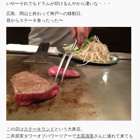
いやーそれでもドラムが叩けるんやから凄いな・・・
広島、岡山と終わって神戸への移動日、
昼からステーキ食ったった〜
この店は
ステーキランド
という大衆店。
二井原実タワーオブパワーツアーで
大高清美
さんに連れて来ても