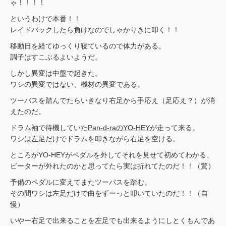
ゃ！！！！
というわけで本番！！
レイドバックしたら負けなのでしゃかりきに叩く！！
移動日を経てゆっくり寝ているので体力がある。
調子はすこぶるよいようだ。
しかし異変は中盤で起きた。
ワシの異変ではない、機材の異変である。
ツーバスを踏んでたらいきなり右足から手応え（足応え？）が消
えたのだ。
ドラム袖で待機していた
Pan-d-raのYO-HEY
が走って来る。
ワシは左足だけでドラムを叩きながら右足を空ける。
ところがYO-HEYがペダルを外してそれを見せて初めてわかる、
ビーターが外れたのかと思ってたら実は折れてたのだ！！（驚）
予備のペダルに変えてまたツーバスを踏む。
その間ワシは左足だけで曲をずーっと叩いていたのだ！！（自
慢）
いやー右足で出来ることを左足でも出来るようにしとくもんであ