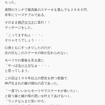
らった。
昼間のランチで最高級のステーキを選んでも２９８０円、
非常にリーズナブルである。
そのまま
神戸サウナ
に直行！！
マッサージをした。
「こってますねぇ・・・」
そりゃそうでしょう・・・
心身ともにすっきりしたのだが、
次の日もこのステーキの味が忘れられない。
モーリヤの看板を見る度に
「やっぱ
モーリヤ
なぁ・・・」
と思ってしまう。
この店は１００年以上の歴史を持つ老舗で、
神戸生まれの嫁の憧れの店であった。
「一度でいいからモーリヤでステーキが食いたい」
と願う嫁と嫁の母の思いを叶えてあげるべく、
「ランチならまだ安いやろ」