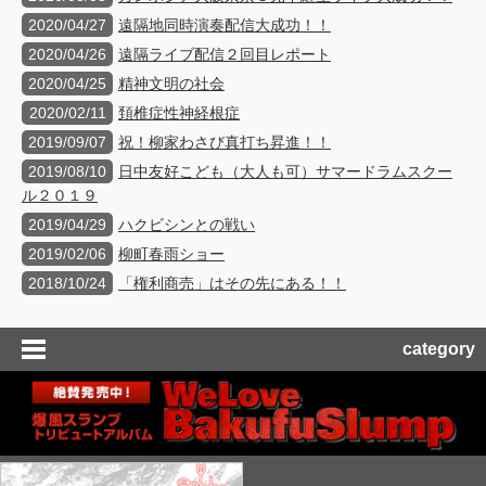
2020/04/27
遠隔地同時演奏配信大成功！！
2020/04/26
遠隔ライブ配信２回目レポート
2020/04/25
精神文明の社会
2020/02/11
頚椎症性神経根症
2019/09/07
祝！柳家わさび真打ち昇進！！
2019/08/10
日中友好こども（大人も可）サマードラムスクー
ル２０１９
2019/04/29
ハクビシンとの戦い
2019/02/06
柳町春雨ショー
2018/10/24
「権利商売」はその先にある！！
category