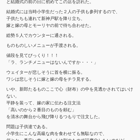
と結婚式の前の日に初めてこの店を訪れた。
結婚式には当時小学生だった２人の子供も参列するので、
子供たちも連れて新神戸駅を降り立ち、
嫁と嫁の母とモーリヤの前で待ち合わせた。
総勢５人でカウンターに通される。
ものものしいメニューが手渡される。
値段を見てびっくり！！！
「ラ、ランチメニューはないんですか・・・」
ウェイターが悲しそうに首を横に振る。
ワシは悲しそうに嫁と嫁の母をチラ見する。
いや、新郎たるものここで心（財布）の中を見透かされてはいけ
ない。
平静を装って、嫁の家に伝わる注文法
「高いのから２番目のものを頼む」
を清水の舞台から飛び降りるつもりで注文した。
問題は子供達である。
小学生にこんな高級な肉を食わせても無駄なので、