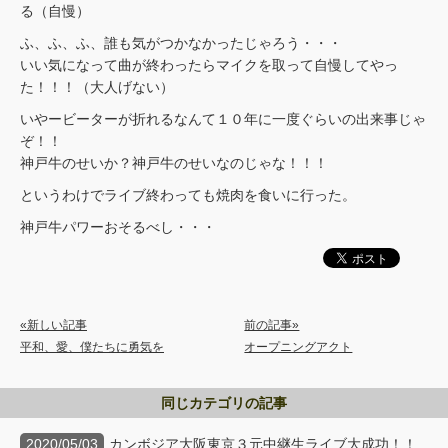
る（自慢）
ふ、ふ、ふ、誰も気がつかなかったじゃろう・・・
いい気になって曲が終わったらマイクを取って自慢してやっ
た！！！（大人げない）
いやービーターが折れるなんて１０年に一度ぐらいの出来事じゃ
ぞ！！
神戸牛のせいか？神戸牛のせいなのじゃな！！！
というわけでライブ終わっても焼肉を食いに行った。
神戸牛パワーおそるべし・・・
«新しい記事
前の記事»
平和、愛、僕たちに勇気を
オープニングアクト
同じカテゴリの記事
2020/05/03
カンボジア大阪東京３元中継生ライブ大成功！！