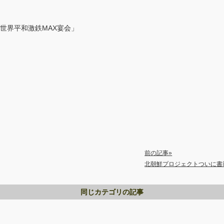
世界平和激鉄MAX宴会」‎
前の記事»
北朝鮮プロジェクトついに書
同じカテゴリの記事