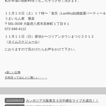
私が本場の朝鮮料理でもごちそうさせて頂きます。
１１月１０日（土）１７時〜「老呉（LaoWu)結婚披露パーティー＆
うまいもん家 雅楽
〒581-0038 大阪府八尾市若林町１丁目９１
072-948-4112
１１月１１日（日）昼頃か〜コリアンタウンまつり２０１２
（
タイムスケジュール
）
におりますので見かけたらお声をかけて下さい。
«新しい記事
日本語ってほんとに難しい・・・
2020/05/03
カンボジア大阪東京３元中継生ライブ大成功！！