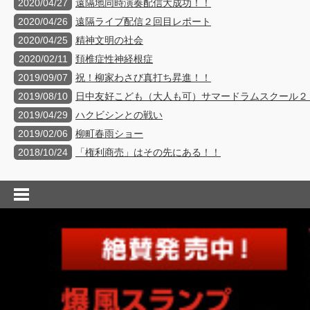
2020/04/27
遠隔地同時演奏配信大成功！！
2020/04/26
遠隔ライブ配信２回目レポート
2020/04/25
精神文明の社会
2020/02/11
頚椎症性神経根症
2019/09/07
祝！柳家わさび真打ち昇進！！
2019/08/10
日中友好こども（大人も可）サマードラムスクール２
2019/04/29
ハクビシンとの戦い
2019/02/06
柳町春雨ショー
2018/10/24
「権利商売」はその先にある！！