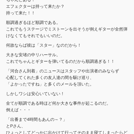
エフェクターは持って来たか？
持って来た！！
順調過ぎるほど順調である。
これでもうステージでミストーンを出そうが例えギターが全然弾
けなくてもそれでもいいのだ。
何故ならば彼は「スター」なのだから！
大きな安堵の中リハーサル。
これでちゃんとギターを弾いてるのだから順調過ぎる！！
「河合さん到着」のニュースはスタッフや出演者のみならず
心配してくれた多くの友人達の間を駆け巡り、
「よかったですね」と多くのメールを頂いた。
しかしワシは安心いていない！
全てが順調である時ほど何か大きな事件が起こるのだ。
例えば・・・
「出番まで4時間もあんの～？」
とPさん、
ひょっとしてどっかに出かけて行ってそのまま寝てしまったらど