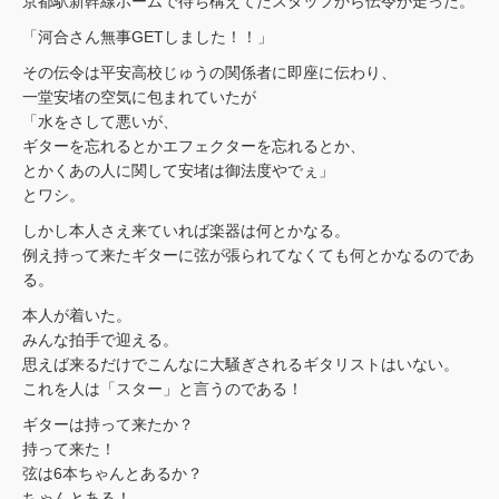
京都駅新幹線ホームで待ち構えてたスタッフから伝令が走った。
「河合さん無事GETしました！！」
その伝令は平安高校じゅうの関係者に即座に伝わり、
一堂安堵の空気に包まれていたが
「水をさして悪いが、
ギターを忘れるとかエフェクターを忘れるとか、
とかくあの人に関して安堵は御法度やでぇ」
とワシ。
しかし本人さえ来ていれば楽器は何とかなる。
例え持って来たギターに弦が張られてなくても何とかなるのであ
る。
本人が着いた。
みんな拍手で迎える。
思えば来るだけでこんなに大騒ぎされるギタリストはいない。
これを人は「スター」と言うのである！
ギターは持って来たか？
持って来た！
弦は6本ちゃんとあるか？
ちゃんとある！