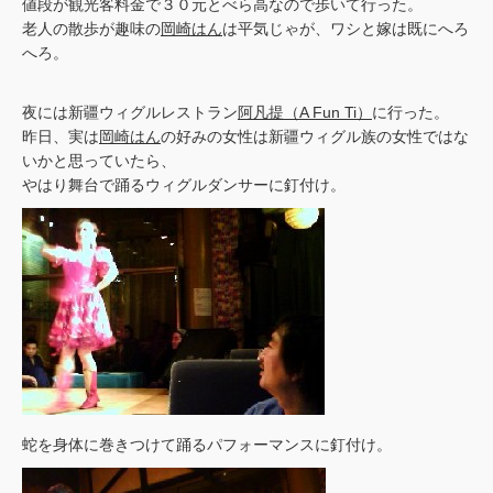
値段が観光客料金で３０元とべら高なので歩いて行った。
老人の散歩が趣味の
岡崎はん
は平気じゃが、ワシと嫁は既にへろ
へろ。
夜には新疆ウィグルレストラン
阿凡提（A Fun Ti）
に行った。
昨日、実は
岡崎はん
の好みの女性は新疆ウィグル族の女性ではな
いかと思っていたら、
やはり舞台で踊るウィグルダンサーに釘付け。
蛇を身体に巻きつけて踊るパフォーマンスに釘付け。