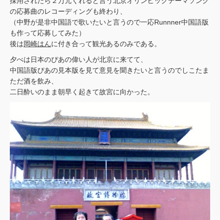
採用されたら２万元くれると言う北京オリンピックテーマソング
の応募曲のレコーディングも終わり、
（中野が是非中国語で歌いたいと言うので一応Runnner中国語版
も作って応募してみた）
後は
岡崎はん
に付き合って観光あるのみである。
夕べは日本のぴあの偉い人が北京に来てて、
中国語版ぴあの見本版を見て意見を聞きたいと言うのでしこたま
ただ酒を飲み、
二日酔いのまま朝早く起きて故宮に向かった。