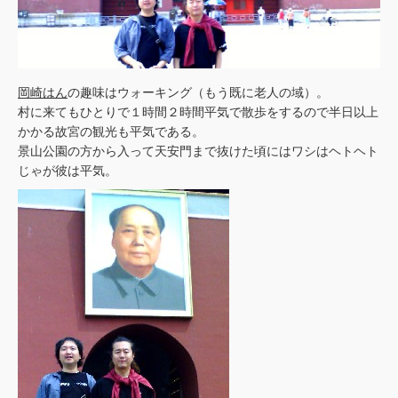
岡崎はん
の趣味はウォーキング（もう既に老人の域）。
村に来てもひとりで１時間２時間平気で散歩をするので半日以上
かかる故宮の観光も平気である。
景山公園の方から入って天安門まで抜けた頃にはワシはヘトヘト
じゃが彼は平気。