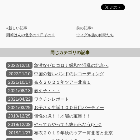
«新しい記事
前の記事»
岡崎はんの北京の１日その２
ウィグル族の仲間たち
同じカテゴリの記事
2022/12/18
急激なゼロコロナ緩和で混乱の北京へ
2022/11/10
中国の若いバンドのレコーディング
2021/10/17
布衣２０２１年ツアー北京１
2021/08/13
教え子・・・
2021/04/22
ワクチンレポート
2021/03/29
お子さん生誕１００日目パーティー
2019/12/25
個性の塊！！才能の宝庫！！
2019/12/09
やってもやっても終わらなう(>_<)
2019/11/27
布衣２０１９年秋のツアー河北省と北京