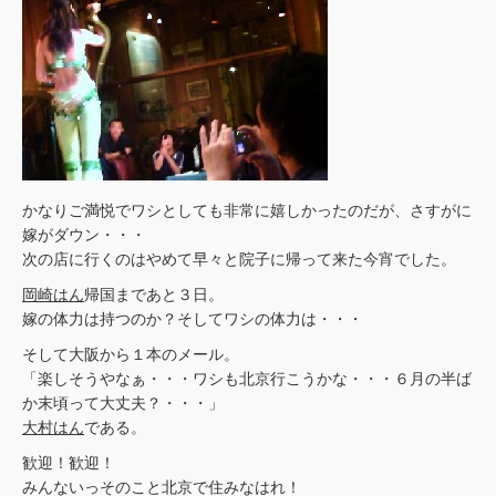
かなりご満悦でワシとしても非常に嬉しかったのだが、さすがに
嫁がダウン・・・
次の店に行くのはやめて早々と院子に帰って来た今宵でした。
岡崎はん
帰国まであと３日。
嫁の体力は持つのか？そしてワシの体力は・・・
そして大阪から１本のメール。
「楽しそうやなぁ・・・ワシも北京行こうかな・・・６月の半ば
か末頃って大丈夫？・・・」
大村はん
である。
歓迎！歓迎！
みんないっそのこと北京で住みなはれ！