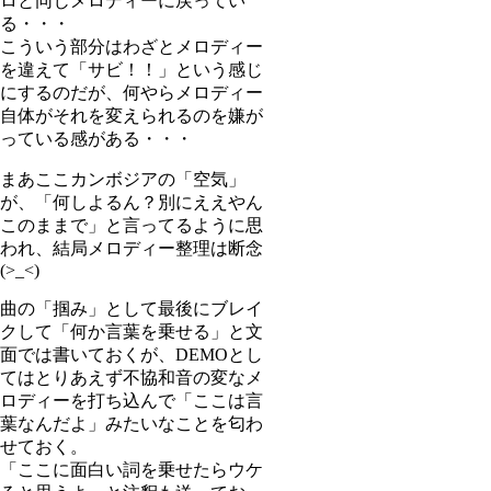
ロと同じメロディーに戻ってい
る・・・
こういう部分はわざとメロディー
を違えて「サビ！！」という感じ
にするのだが、何やらメロディー
自体がそれを変えられるのを嫌が
っている感がある・・・
まあここカンボジアの「空気」
が、「何しよるん？別にええやん
このままで」と言ってるように思
われ、結局メロディー整理は断念
(>_<)
曲の「掴み」として最後にブレイ
クして「何か言葉を乗せる」と文
面では書いておくが、DEMOとし
てはとりあえず不協和音の変なメ
ロディーを打ち込んで「ここは言
葉なんだよ」みたいなことを匂わ
せておく。
「ここに面白い詞を乗せたらウケ