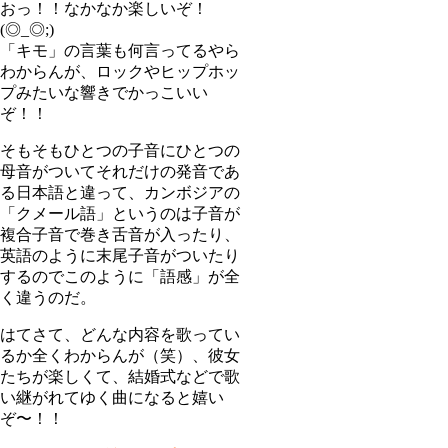
おっ！！なかなか楽しいぞ！
(◎_◎;)
「キモ」の言葉も何言ってるやら
わからんが、ロックやヒップホッ
プみたいな響きでかっこいい
ぞ！！
そもそもひとつの子音にひとつの
母音がついてそれだけの発音であ
る日本語と違って、カンボジアの
「クメール語」というのは子音が
複合子音で巻き舌音が入ったり、
英語のように末尾子音がついたり
するのでこのように「語感」が全
く違うのだ。
はてさて、どんな内容を歌ってい
るか全くわからんが（笑）、彼女
たちが楽しくて、結婚式などで歌
い継がれてゆく曲になると嬉い
ぞ〜！！