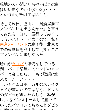
現地の人が聞いたらやっぱこの曲
はいい曲なのか！(◎_◎;)・・・
というのが先月半ばのこと。
そして昨日、勝山に「居酒屋勝プ
ノンペン店を出さんか〜」と言う
てみたら「ほな一度行ってみまし
ょうかねぇ〜」と言うので、私も
南京のイベント
の終了後、北京ま
での移動日を利用して（笑）ここ
プノンペンに降り立った。
勝山が
タコパ
の準備をしている
間、バンド部屋にてバンドのメン
バーと会ったら、「もう歌詞は出
来ました」と・・・
しかも今回はボーカルのスレイク
ォイが書いたのではなく、ドラム
のダビッが書いたらしく、私が
Logicをインストールして置いて
いったパソコンでちゃんとダビッ