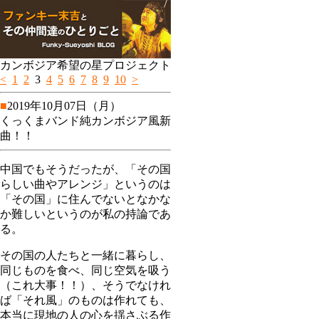
カンボジア希望の星プロジェクト
<
1
2
3
4
5
6
7
8
9
10
>
■
2019年10月07日（月）
くっくまバンド純カンボジア風新
曲！！
中国でもそうだったが、「その国
らしい曲やアレンジ」というのは
「その国」に住んでないとなかな
か難しいというのが私の持論であ
る。
その国の人たちと一緒に暮らし、
同じものを食べ、同じ空気を吸う
（これ大事！！）、そうでなけれ
ば「それ風」のものは作れても、
本当に現地の人の心を揺さぶる作