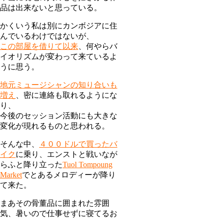
品は出来ないと思っている。
かくいう私は別にカンボジアに住
んでいるわけではないが、
この部屋を借りて以来
、何やらバ
イオリズムが変わって来ているよ
うに思う。
地元ミュージシャンの知り合いも
増え
、密に連絡も取れるようにな
り、
今後のセッション活動にも大きな
変化が現れるものと思われる。
そんな中、
４００ドルで買ったバ
イク
に乗り、エンストと戦いなが
らふと降り立った
Tuol Tompoung
Market
でとあるメロディーが降り
て来た。
まあその骨董品に囲まれた雰囲
気、暑いので仕事せずに寝てるお