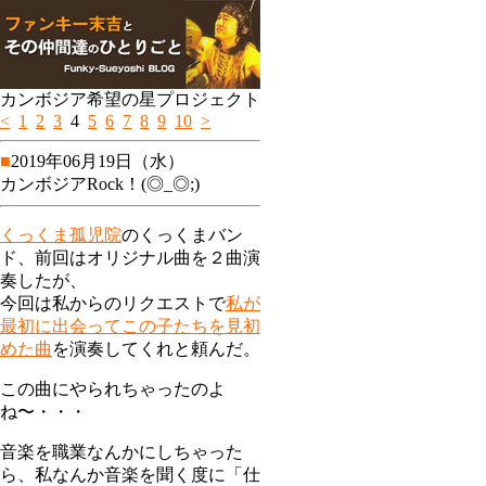
カンボジア希望の星プロジェクト
<
1
2
3
4
5
6
7
8
9
10
>
■
2019年06月19日（水）
カンボジアRock！(◎_◎;)
くっくま孤児院
のくっくまバン
ド、前回はオリジナル曲を２曲演
奏したが、
今回は私からのリクエストで
私が
最初に出会ってこの子たちを見初
めた曲
を演奏してくれと頼んだ。
この曲にやられちゃったのよ
ね〜・・・
音楽を職業なんかにしちゃった
ら、私なんか音楽を聞く度に「仕