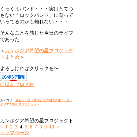
くっくまバンド・・・実はとてつ
もない「ロックバンド」に育って
いってるのかも知れない・・・
そんなことを感じた今日のライブ
であった・・・
＜
カンボジア希望の星プロジェク
トまとめ
＞
よろしければクリックを〜
にほんブログ村
カテゴリ：
おもろい話（香港とその他の外国）
,
カン
ボジア希望の星プロジェクト
カンボジア希望の星プロジェクト
<
1
2
3
4
5
6
7
8
9
10
>
トップページ