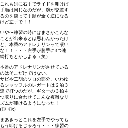
これも別に右手でライドを叩けば
手順は同じなのだが、腕が交差す
るのを嫌って手順が全く逆になる
けど左手で！！
いや〜練習の時にはまさかこんな
ことが出来るとは思わんかったけ
ど、本番のアドレナリンって凄い
な！！・・・左手が勝手に3つ連
続打ちとかしよる（笑）
本番のアドレナリンがさせている
のはそこだけではない。
サビや二胡のソロの部分、いわゆ
るシャッフルのレガートは２泊３
連で打つのだが、ギターの３拍４
つ取りに合わせてこんな複雑なリ
ズムが叩けるようになった！
(◎_◎;)
まあきっとこれを左手でやっても
もう叩けるじゃろう・・・練習の