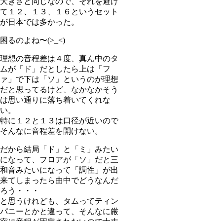
大きさと同じなので、それを避け
て１２、１３、１６というセット
が日本では多かった。
困るのよね〜(>_<)
理想の音程差は４度、真ん中のタ
ムが「ド」だとしたら上は「フ
ァ」で下は「ソ」というのが理想
だと思ってるけど、なかなかそう
は思い通りに落ち着いてくれな
い。
特に１２と１３は口径が近いので
そんなに音程差を開けない。
だから結局「ド」と「ミ」みたい
になって、フロアが「ソ」だと三
和音みたいになって「調性」が出
来てしまったら曲中でどうなんだ
ろう・・・
と思うけれども、タムってティン
パニーとかと違って、そんなに厳