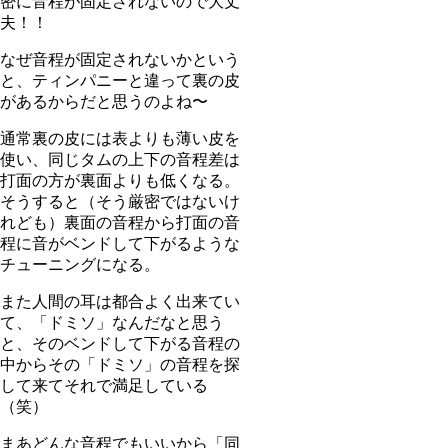
密に音程が固定されないので大丈
夫！！
なぜ音程が固定されないかという
と、ティンパニーと違って裏の皮
があるからだと思うのよね〜
通常裏の皮には表よりも薄い皮を
使い、同じタムの上下の音程差は
打面の方が裏面よりも低くなる。
そうすると（そう厳密ではないけ
れども）裏面の音程から打面の音
程に音がベンドして下がるような
チューニングになる。
また人間の耳は都合よく出来てい
て、「ドミソ」なんだなと思う
と、そのベンドして下がる音程の
中からその「ドミソ」の音程を探
して来てそれで満足している
（笑）
まあどんな音程でもいいから「同