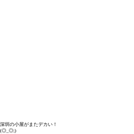
深圳の小屋がまたデカい！
(◎_◎;)