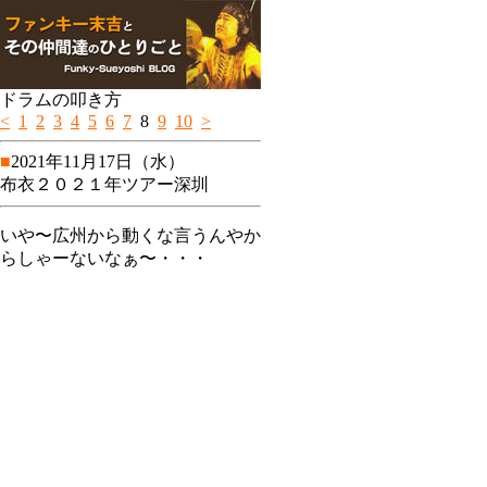
ドラムの叩き方
<
1
2
3
4
5
6
7
8
9
10
>
■
2021年11月17日（水）
布衣２０２１年ツアー深圳
いや〜広州から動くな言うんやか
らしゃーないなぁ〜・・・