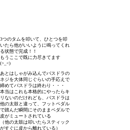
3つのタムを叩いて、ひとつを叩
いたら他がいいように鳴ってくれ
る状態で完成！！
もうここで既に力尽きてます
(>_<)
あとはしゃがみ込んでバスドラの
ネジを大体同じぐらいの手応えで
締めてバスドラは終わり・・・
本当はこれも本格的にやったらキ
リないのだけれども、バスドラは
他の太鼓と違って、フットペダル
で踏んだ瞬間にそのままペダルで
皮がミュートされている
（他の太鼓は叩いたらスティック
がすぐに皮から離れている）