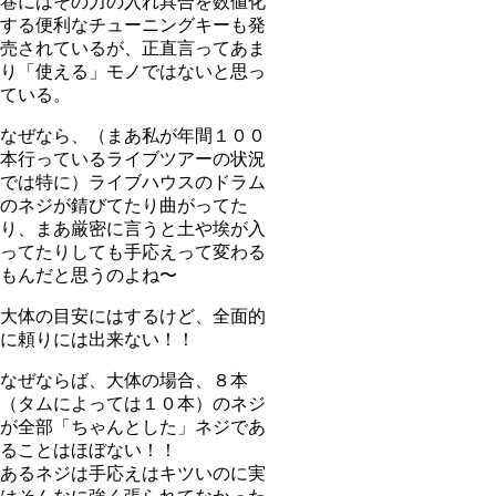
巷にはその力の入れ具合を数値化
する便利なチューニングキーも発
売されているが、正直言ってあま
り「使える」モノではないと思っ
ている。
なぜなら、（まあ私が年間１００
本行っているライブツアーの状況
では特に）ライブハウスのドラム
のネジが錆びてたり曲がってた
り、まあ厳密に言うと土や埃が入
ってたりしても手応えって変わる
もんだと思うのよね〜
大体の目安にはするけど、全面的
に頼りには出来ない！！
なぜならば、大体の場合、８本
（タムによっては１０本）のネジ
が全部「ちゃんとした」ネジであ
ることはほぼない！！
あるネジは手応えはキツいのに実