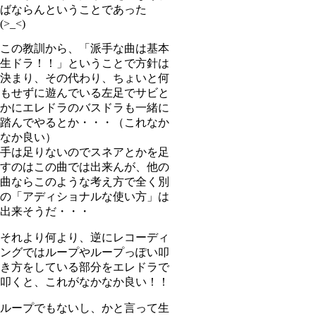
ばならんということであった
(>_<)
この教訓から、「派手な曲は基本
生ドラ！！」ということで方針は
決まり、その代わり、ちょいと何
もせずに遊んでいる左足でサビと
かにエレドラのバスドラも一緒に
踏んでやるとか・・・（これなか
なか良い）
手は足りないのでスネアとかを足
すのはこの曲では出来んが、他の
曲ならこのような考え方で全く別
の「アディショナルな使い方」は
出来そうだ・・・
それより何より、逆にレコーディ
ングではループやループっぽい叩
き方をしている部分をエレドラで
叩くと、これがなかなか良い！！
ループでもないし、かと言って生