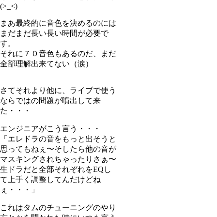
(>_<)
まあ最終的に音色を決めるのには
まだまだ長い長い時間が必要で
す。
それに７０音色もあるのだ、まだ
全部理解出来てない（涙）
さてそれより他に、ライブで使う
ならではの問題が噴出して来
た・・・
エンジニアがこう言う・・・
「エレドラの音をもっと出そうと
思ってもねぇ〜そしたら他の音が
マスキングされちゃったりさぁ〜
生ドラだと全部それぞれをEQし
て上手く調整してんだけどね
ぇ・・・」
これはタムのチューニングのやり