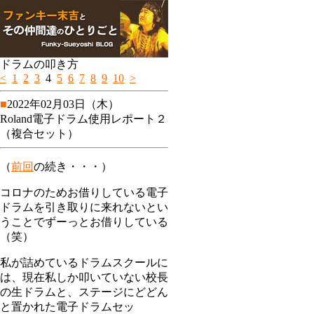
ドラムの叩き方
<
1
2
3
4
5
6
7
8
9
10
>
■
2022年02月03日（木）
Roland電子ドラム使用レポート２
（複合セット）
（
前回
の続き・・・）
コロナのためお借りしている電子
ドラムを引き取りに来れないとい
うことでずーっとお借りしている
（笑）
私が詰めているドラムスクールに
は、現在私しか叩いていない校長
の生ドラムと、ステージにどどん
と置かれた電子ドラムセッ