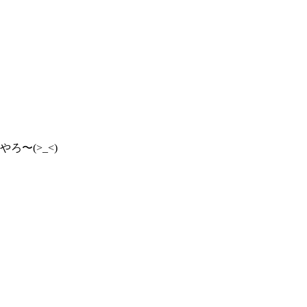
〜(>_<)