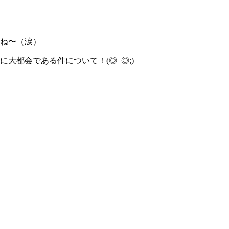
ね〜（涙）
大都会である件について！(◎_◎;)