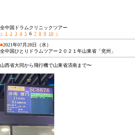
全中国ドラムクリニックツアー
<
1
2
3
4
5
6
7
8
9
10
>
■
2021年07月28日（水）
全中国ひとりドラムツアー２０２１年山東省「兖州」
山西省大同から飛行機で山東省済南まで〜