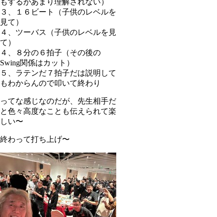
もするがあまり理解されない）
３、１６ビート（子供のレベルを
見て）
４、ツーバス（子供のレベルを見
て）
４、８分の６拍子（その後の
Swing関係はカット）
５、ラテンだ７拍子だは説明して
もわからんので叩いて終わり
ってな感じなのだが、先生相手だ
と色々高度なことも伝えられて楽
しい〜
終わって打ち上げ〜