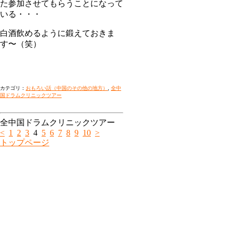
た参加させてもらうことになって
いる・・・
白酒飲めるように鍛えておきま
す〜（笑）
カテゴリ：
おもろい話（中国のその他の地方）
,
全中
国ドラムクリニックツアー
全中国ドラムクリニックツアー
<
1
2
3
4
5
6
7
8
9
10
>
トップページ