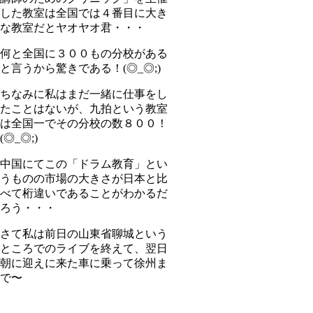
した教室は全国では４番目に大き
な教室だとヤオヤオ君・・・
何と全国に３００もの分校がある
と言うから驚きである！(◎_◎;)
ちなみに私はまだ一緒に仕事をし
たことはないが、九拍という教室
は全国一でその分校の数８００！
(◎_◎;)
中国にてこの「ドラム教育」とい
うものの市場の大きさが日本と比
べて桁違いであることがわかるだ
ろう・・・
さて私は前日の山東省聊城という
ところでのライブを終えて、翌日
朝に迎えに来た車に乗って徐州ま
で〜