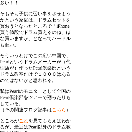
多い！！
そもそも子供に習い事をさせよう
かという家庭は、ドラムセットを
買おうとなったところで「iPhone
買う値段でドラム買えるのね、ほ
な買いますか」となってハードル
も低い。
そういうわけでこの広い中国で、
Pearlというドラムメーカーが（代
理店が）作ったPearl倶楽部という
ドラム教室だけで１０００はある
のではないかと思われる。
私はPearlのモニターとして全国の
Pearl倶楽部をツアーで廻ったりも
している。
（その関連ブログ記事は
こちら
）
ところが
これ
を見てもらえばわか
るが、最近はPearl以外のドラム教