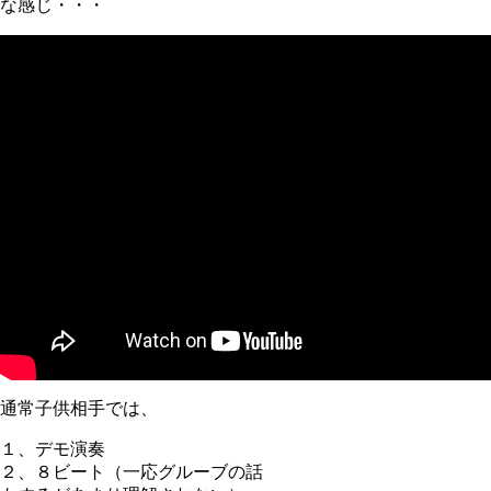
な感じ・・・
通常子供相手では、
１、デモ演奏
２、８ビート（一応グルーブの話