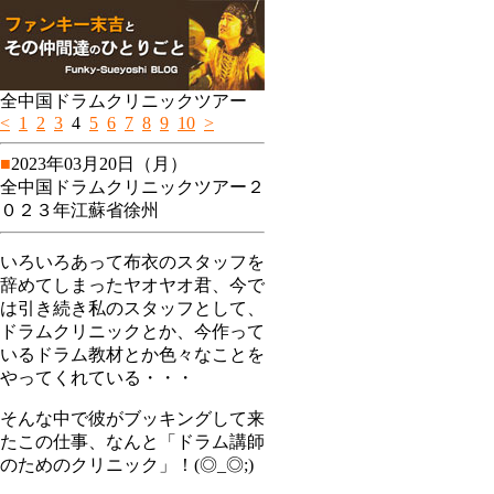
全中国ドラムクリニックツアー
<
1
2
3
4
5
6
7
8
9
10
>
■
2023年03月20日（月）
全中国ドラムクリニックツアー２
０２３年江蘇省徐州
いろいろあって布衣のスタッフを
辞めてしまったヤオヤオ君、今で
は引き続き私のスタッフとして、
ドラムクリニックとか、今作って
いるドラム教材とか色々なことを
やってくれている・・・
そんな中で彼がブッキングして来
たこの仕事、なんと「ドラム講師
のためのクリニック」！(◎_◎;)