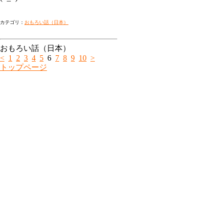
カテゴリ：
おもろい話（日本）
おもろい話（日本）
<
1
2
3
4
5
6
7
8
9
10
>
トップページ