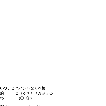
いや、これハンパなく本格
的・・・こりゃ１００万超える
わ・・・！(◎_◎;)