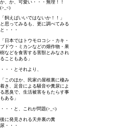
か、か、可愛い・・・無理！！
(>_<)
「飼えばいいではないか！！」
と思ってみるも、更に調べてみる
と・・・
「日本ではトウモロコシ・カキ・
ブドウ・ミカンなどの畑作物・果
樹などを食害する害獣とみなされ
ることもある」
・・・とそれより、
「このほか、民家の屋根裏に棲み
着き、足音による騒音や糞尿によ
る悪臭で、生活被害をもたらす事
もある」
・・・と、これが問題(>_<)
後に発見される天井裏の糞
尿・・・