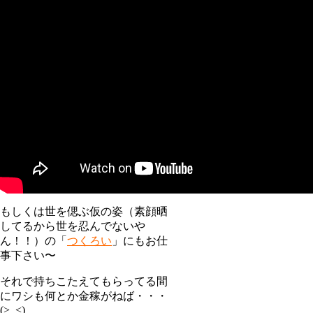
もしくは世を偲ぶ仮の姿（素顔晒
してるから世を忍んでないや
ん！！）の「
つくろい
」にもお仕
事下さい〜
それで持ちこたえてもらってる間
にワシも何とか金稼がねば・・・
(>_<)