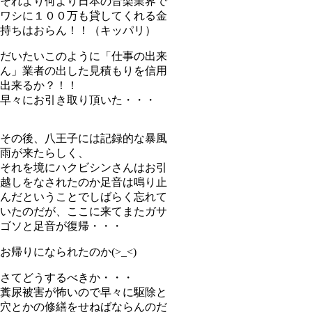
それより何より日本の音楽業界で
ワシに１００万も貸してくれる金
持ちはおらん！！（キッパリ）
だいたいこのように「仕事の出来
ん」業者の出した見積もりを信用
出来るか？！！
早々にお引き取り頂いた・・・
その後、八王子には記録的な暴風
雨が来たらしく、
それを境にハクビシンさんはお引
越しをなされたのか足音は鳴り止
んだということでしばらく忘れて
いたのだが、ここに来てまたガサ
ゴソと足音が復帰・・・
お帰りになられたのか(>_<)
さてどうするべきか・・・
糞尿被害が怖いので早々に駆除と
穴とかの修繕をせねばならんのだ