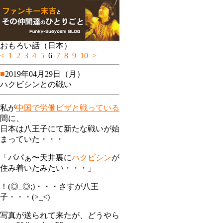
おもろい話（日本）
<
1
2
3
4
5
6
7
8
9
10
>
■
2019年04月29日（月）
ハクビシンとの戦い
私が
中国で労働ビザと戦っている
間に、
日本は八王子にて新たな戦いが始
まっていた・・・
「パパぁ〜天井裏に
ハクビシン
が
住み着いたみたい・・・」
！(◎_◎;)・・・さすが八王
子・・・(>_<)
写真が送られて来たが、どうやら