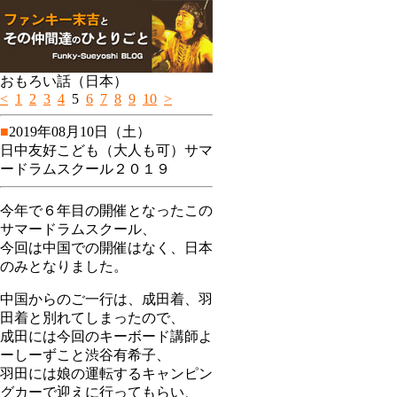
おもろい話（日本）
<
1
2
3
4
5
6
7
8
9
10
>
■
2019年08月10日（土）
日中友好こども（大人も可）サマ
ードラムスクール２０１９
今年で６年目の開催となったこの
サマードラムスクール、
今回は中国での開催はなく、日本
のみとなりました。
中国からのご一行は、成田着、羽
田着と別れてしまったので、
成田には今回のキーボード講師よ
ーしーずこと渋谷有希子、
羽田には娘の運転するキャンピン
グカーで迎えに行ってもらい、