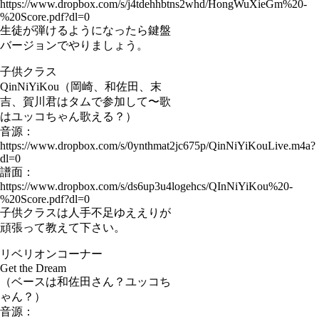
https://www.dropbox.com/s/j4tdehhbtns2whd/HongWuXieGm%20-
%20Score.pdf?dl=0
生徒が弾けるようになったら鍵盤
バージョンでやりましょう。
子供クラス
QinNiYiKou（岡崎、和佐田、末
吉、賀川君はタムで参加して〜歌
はユッコちゃん歌える？）
音源：
https://www.dropbox.com/s/0ynthmat2jc675p/QinNiYiKouLive.m4a?
dl=0
譜面：
https://www.dropbox.com/s/ds6up3u4logehcs/QInNiYiKou%20-
%20Score.pdf?dl=0
子供クラスは人手不足ゆええりが
頑張って教えて下さい。
リベリオンコーナー
Get the Dream
（ベースは和佐田さん？ユッコち
ゃん？）
音源：