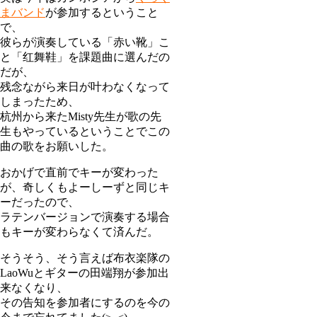
まバンド
が参加するということ
で、
彼らが演奏している「赤い靴」こ
と「红舞鞋」を課題曲に選んだの
だが、
残念ながら来日が叶わなくなって
しまったため、
杭州から来たMisty先生が歌の先
生もやっているということでこの
曲の歌をお願いした。
おかげで直前でキーが変わった
が、奇しくもよーしーずと同じキ
ーだったので、
ラテンバージョンで演奏する場合
もキーが変わらなくて済んだ。
そうそう、そう言えば布衣楽隊の
LaoWuとギターの田端翔が参加出
来なくなり、
その告知を参加者にするのを今の