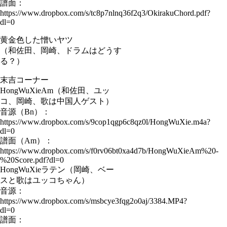
譜面：
https://www.dropbox.com/s/tc8p7nlnq36f2q3/OkirakuChord.pdf?
dl=0
黄金色した憎いヤツ
（和佐田、岡崎、ドラムはどうす
る？）
末吉コーナー
HongWuXieAm（和佐田、ユッ
コ、岡崎、歌は中国人ゲスト）
音源（Bn）：
https://www.dropbox.com/s/9cop1qgp6c8qz0l/HongWuXie.m4a?
dl=0
譜面（Am）：
https://www.dropbox.com/s/f0rv06bt0xa4d7b/HongWuXieAm%20-
%20Score.pdf?dl=0
HongWuXieラテン（岡崎、ベー
スと歌はユッコちゃん）
音源：
https://www.dropbox.com/s/msbcye3fqg2o0aj/3384.MP4?
dl=0
譜面：