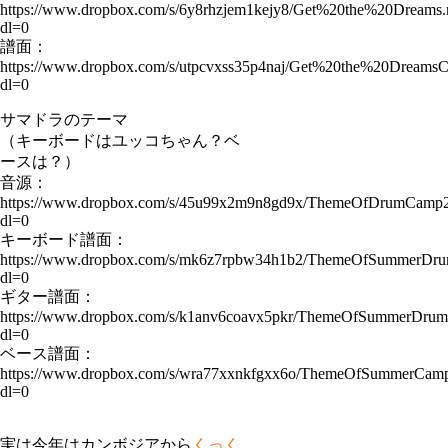
https://www.dropbox.com/s/6y8rhzjem1kejy8/Get%20the%20Dreams
dl=0
譜面：
https://www.dropbox.com/s/utpcvxss35p4naj/Get%20the%20DreamsC
dl=0
サマドラのテーマ
（キーボードはユッコちゃん？ベ
ースは？）
音源：
https://www.dropbox.com/s/45u99x2m9n8gd9x/ThemeOfDrumCamp
dl=0
キーボード譜面：
https://www.dropbox.com/s/mk6z7rpbw34h1b2/ThemeOfSummerDr
dl=0
ギター譜面：
https://www.dropbox.com/s/k1anv6coavx5pkr/ThemeOfSummerDru
dl=0
ベース譜面：
https://www.dropbox.com/s/wra77xxnkfgxx6o/ThemeOfSummerCamp
dl=0
実は今年はカンボジアから
くっく