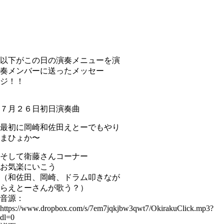
以下がこの日の演奏メニューを演
奏メンバーに送ったメッセー
ジ！！
７月２６日初日演奏曲
最初に岡崎和佐田えとーでもやり
まひょか〜
そして衛藤さんコーナー
お気楽にいこう
（和佐田、岡崎、ドラム叩きなが
らえとーさんが歌う？）
音源：
https://www.dropbox.com/s/7em7jqkjbw3qwt7/OkirakuClick.mp3?
dl=0