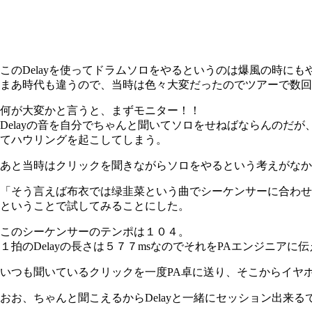
このDelayを使ってドラムソロをやるというのは爆風の時にも
まあ時代も違うので、当時は色々大変だったのでツアーで数回やっ
何が大変かと言うと、まずモニター！！
Delayの音を自分でちゃんと聞いてソロをせねばならんのだ
てハウリングを起こしてしまう。
あと当時はクリックを聞きながらソロをやるという考えがなか
「そう言えば布衣では绿韭菜という曲でシーケンサーに合わせ
ということで試してみることにした。
このシーケンサーのテンポは１０４。
１拍のDelayの長さは５７７msなのでそれをPAエンジニアに
いつも聞いているクリックを一度PA卓に送り、そこからイヤホ
おお、ちゃんと聞こえるからDelayと一緒にセッション出来る