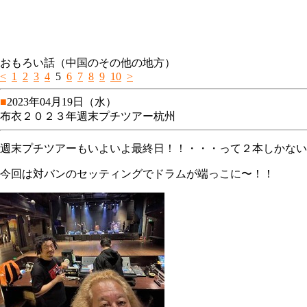
おもろい話（中国のその他の地方）
<
1
2
3
4
5
6
7
8
9
10
>
■
2023年04月19日（水）
布衣２０２３年週末プチツアー杭州
週末プチツアーもいよいよ最終日！！・・・って２本しかない
今回は対バンのセッティングでドラムが端っこに〜！！